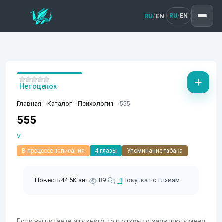
RU
EN
/
RU
EN
/
Нет оценок
Главная
Каталог
Психология
555
555
V
В процессе написания
4 главы
Упоминание табака
Повесть
44.5K зн.
89
Покупка по главам
1
Если вы читаете эту книгу, то я открыто заявляю: у меня