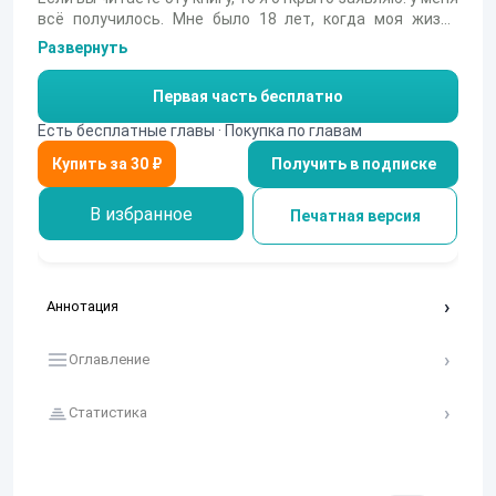
всё получилось. Мне было 18 лет, когда моя жизнь
перевернулась на 180 градусов. Записи здесь
Развернуть
настолько личные, что я даже думаю: не ошибка ли это
— публиковать их. Маленький совет перед прочтением:
Первая часть бесплатно
постарайтесь почувствовать настроение моих
монологов. Передаю привет своей семье, любимым
Есть бесплатные главы · Покупка по главам
друзьям и лучшему парню
Получить в подписке
В избранное
Печатная версия
Аннотация
Оглавление
Статистика