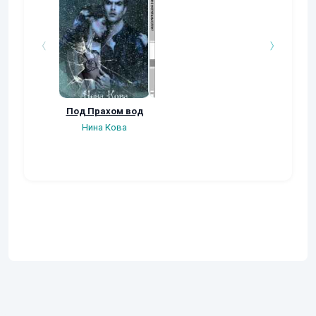
Под Прахом вод
Отблески с
Хрономиум
могильных плит
Нина Кова
Гость-83847
Александрович
Иван