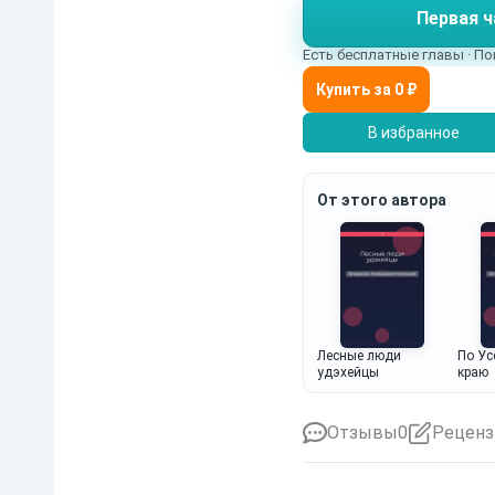
Первая ч
Есть бесплатные главы · По
В избранное
От этого автора
Лесные люди
По Ус
удэхейцы
краю
Отзывы
0
Реценз