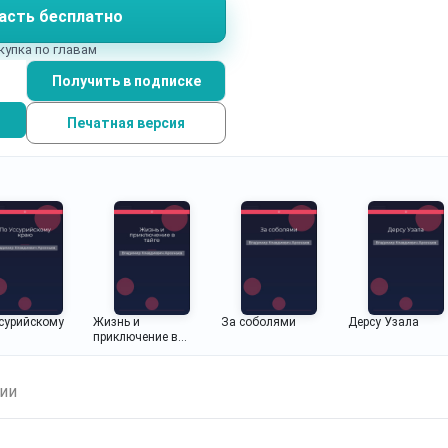
асть бесплатно
купка по главам
Получить в подписке
Печатная версия
сурийскому
Жизнь и
За соболями
Дерсу Узала
приключение в
тайге
ии