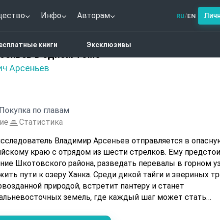
щество
Инфо
Авторам
Лич
RU
EN
/
 Владимир Арсеньев в одном томе
есплатные книги
Эксклюзивы
сеньев в одном томе
ич Арсеньев
Покупка по главам
ие
Статистика
 исследователь Владимир Арсеньев отправляется в опасну
йскому краю с отрядом из шести стрелков. Ему предсто
ение Шкотовского района, разведать перевалы в горном у
ить пути к озеру Ханка. Среди дикой тайги и звериных т
рвозданной природой, встретит пантеру и станет
альневосточных земель, где каждый шаг может стать