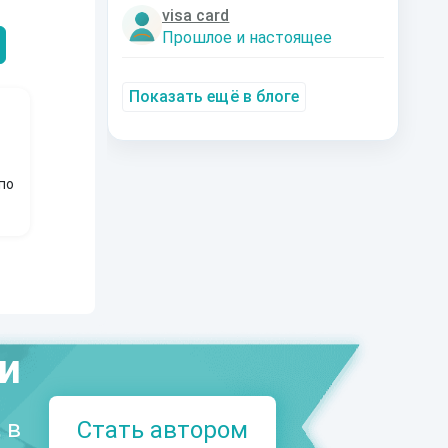
Александрович
nastyaaaacha
Аксюта Янсе
visa card
Прошлое и настоящее
Показать ещё в блоге
по
ми
 в
Стать автором