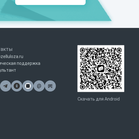
такты
zelluloza.ru
ическая поддержка
ультант
@
Почта
Скачать для Android