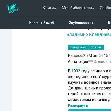
Книги
Моя библиотека
Сооб
Главная
Каталог
Весь
Книжный клуб
Опубликовать
Б
Нет оценок
Весь Владимир Ар
Владимир Клавдиев
Завершено
30 глав
Рассказ
2.7M зн.
154
Аннотация
Оглавлен
В 1902 году офицер и
экспедицию по Уссури
изучить военное знач
Да-дянь-шань и пролож
герой столкнется с пе
свидетелем величия д
последним.
Развернуть