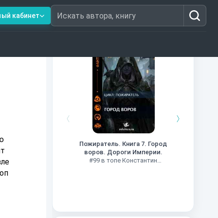
ный кабинет
Искать автора, книгу
Книги из топ-100
Кни
#34 в 
ю
Пожиратель. Книга 7. Город
ит
воров. Дороги Империи.
#99 в топе Константин
зле
Муравьев
роп