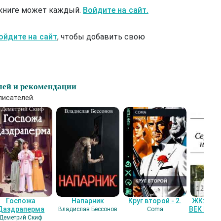
 книге может каждый.
Войдите на сайт.
ойдите на сайт
, чтобы добавить свою
лей и рекомендации
писателей.
Госпожа
Напарник
Круг второй - 2.
ЖК: СЕ
Даздраперма
ВЕК НАШ
Владислав Бессонов
Coma
Деметрий Скиф
Гость