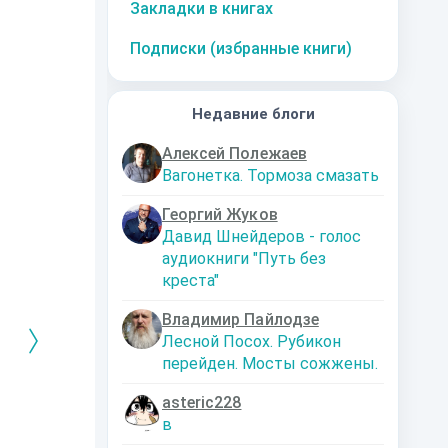
Закладки в книгах
Подписки (избранные книги)
Недавние блоги
Алексей Полежаев
Вагонетка. Тормоза смазать
Георгий Жуков
Давид Шнейдеров - голос
аудиокниги "Путь без
креста"
Владимир Пайлодзе
Лесной Посох. Рубикон
перейден. Мосты сожжены.
asteric228
РЕБРЯНЫЙ
Дальняя
Кто я? Или как
1. Ксенолог
в
ЕЙ ЛЮБВИ
экспедиция
найти себя в
пересадочн
современном мире
станции
-121359
Левадский Артем