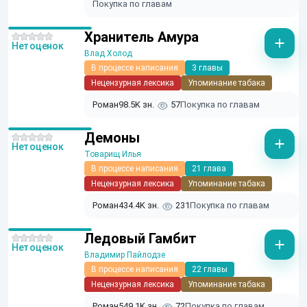
Покупка по главам
Хранитель Амура
Нет оценок
Влад Холод
В процессе написания
3 главы
Нецензурная лексика
Упоминание табака
Роман
98.5K зн.
57
Покупка по главам
Демоны
Нет оценок
Товарищ Илья
В процессе написания
21 глава
Нецензурная лексика
Упоминание табака
Роман
434.4K зн.
231
Покупка по главам
Ледовый Гамбит
Нет оценок
Владимир Пайлодзе
В процессе написания
22 главы
Нецензурная лексика
Упоминание табака
Роман
549.1K зн.
72
Покупка по главам