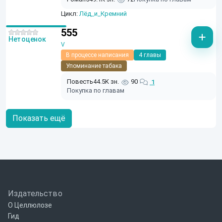
Цикл:
Лёд_и_Кремний
555
Нет оценок
V
В процессе написания
4 главы
Упоминание табака
Повесть
44.5K зн.
90
1
Покупка по главам
Показать ещё
Издательство
О Целлюлозе
Гид