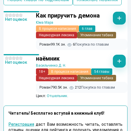
Как приручить демона
Нет оценок
Юма Мара
В процессе написания
6 глав
Нецензурная лексика
Упоминание табака
Роман
99.1K зн.
6
Покупка по главам
наёмник
Нет оценок
Васильченко Д. Н.
18+
В процессе написания
54 главы
Нецензурная лексика
Упоминание табака
Роман
790.5K зн.
212
Покупка по главам
Цикл:
Отшельник.
Читатель! Бесплатно вступай в книжный клуб!
Регистрация
даст Вам возможность читать, оставлять
отзывы, оценки для рейтинга и получать уведомления о