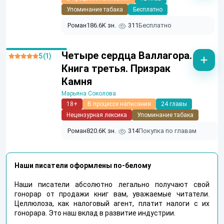
Упоминание табака
Бесплатно
Роман
186.6K зн.
311
Бесплатно
Четыре сердца Валлагора.
5 (1)
Книга третья. Призрак
Камня
Марьяна Соколова
18+
В процессе написания
24 главы
Нецензурная лексика
Упоминание табака
Роман
820.6K зн.
314
Покупка по главам
Наши писатели оформлены по-белому
Наши писатели абсолютно легально получают свой
гонорар от продажи книг вам, уважаемые читатели.
Целлюлоза, как налоговый агент, платит налоги с их
гонорара. Это наш вклад в развитие индустрии.