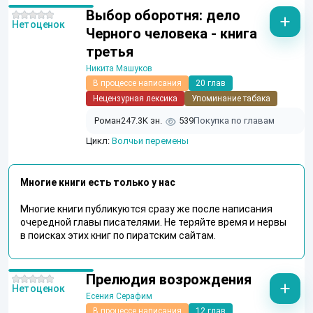
Выбор оборотня: дело
Нет оценок
Черного человека - книга
третья
Никита Машуков
В процессе написания
20 глав
Нецензурная лексика
Упоминание табака
Роман
247.3K зн.
539
Покупка по главам
Цикл:
Волчьи перемены
Многие книги есть только у нас
Многие книги публикуются сразу же после написания
очередной главы писателями. Не теряйте время и нервы
в поисках этих книг по пиратским сайтам.
Прелюдия возрождения
Нет оценок
Есения Серафим
В процессе написания
12 глав