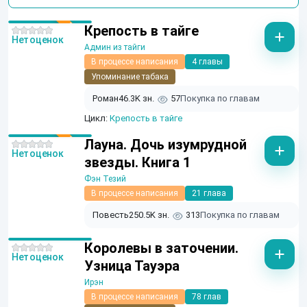
Крепость в тайге
Нет оценок
Админ из тайги
В процессе написания
4 главы
Упоминание табака
Роман
46.3K зн.
57
Покупка по главам
Цикл:
Крепость в тайге
Лауна. Дочь изумрудной
Нет оценок
звезды. Книга 1
Фэн Тезий
В процессе написания
21 глава
Повесть
250.5K зн.
313
Покупка по главам
Королевы в заточении.
Нет оценок
Узница Тауэра
Ирэн
В процессе написания
78 глав