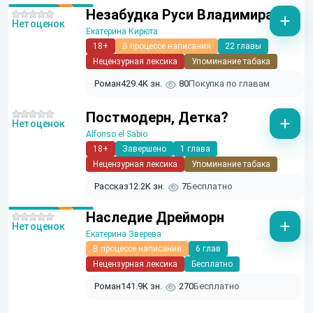
Незабудка Руси Владимира
Нет оценок
Екатерина Кирюта
18+
В процессе написания
22 главы
Нецензурная лексика
Упоминание табака
Роман
429.4K зн.
80
Покупка по главам
Постмодерн, Детка?
Нет оценок
Alfonso el Sabio
18+
Завершено
1 глава
Нецензурная лексика
Упоминание табака
Рассказ
12.2K зн.
7
Бесплатно
Наследие Дрейморн
Нет оценок
Екатерина Зверева
В процессе написания
6 глав
Нецензурная лексика
Бесплатно
Роман
141.9K зн.
270
Бесплатно