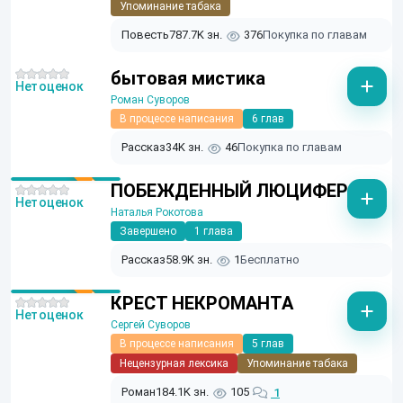
Упоминание табака
Повесть
787.7K зн.
376
Покупка по главам
бытовая мистика
Нет оценок
Роман Суворов
В процессе написания
6 глав
Рассказ
34K зн.
46
Покупка по главам
ПОБЕЖДЕННЫЙ ЛЮЦИФЕР
Нет оценок
Наталья Рокотова
Завершено
1 глава
Рассказ
58.9K зн.
1
Бесплатно
КРЕСТ НЕКРОМАНТА
Нет оценок
Сергей Суворов
В процессе написания
5 глав
Нецензурная лексика
Упоминание табака
Роман
184.1K зн.
105
1