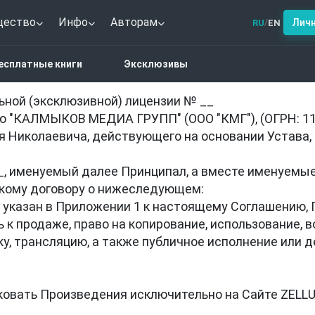
щество
Инфо
Авторам
Лич
RU
EN
/
об исключительной (эксклюзивной)
есплатные книги
Эксклюзивы
ной (эксклюзивной) лицензии № __

 "КАЛМЫКОВ МЕДИА ГРУПП" (ООО "КМГ"), (ОГРН: 1177
 Николаевича, действующего на основании Устава, 
, именуемый далее Принципал, а вместе именуемые
кому договору о нижеследующем:

 указан в Приложении 1 к настоящему Соглашению, 
 к продаже, право на копирование, использование, 
ку, трансляцию, а также публичное исполнение или
ковать Произведения исключительно на Сайте ZELLUL