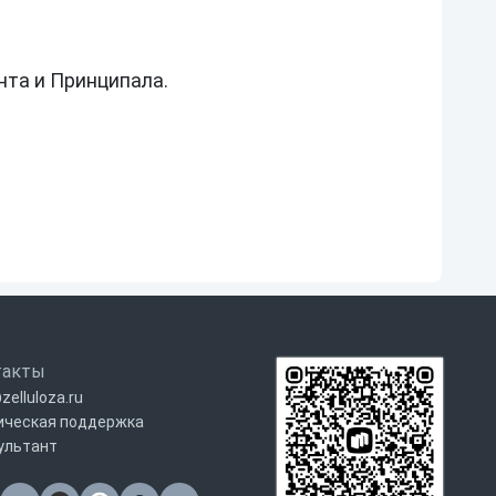
та и Принципала.

такты
zelluloza.ru
ическая поддержка
ультант