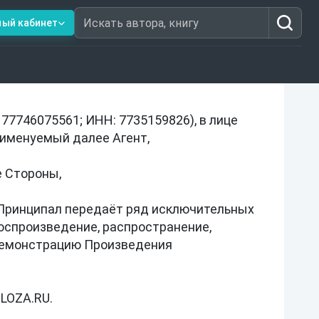
ный кабинет
Искать автора, книгу
 лицензии
746075561; ИНН: 7735159826), в лице 
именуемый далее Агент,

 Стороны,

Принципал передаёт ряд исключительных 
воспроизведение, распространение, 
 демонстрацию Произведения 
OZA.RU.
