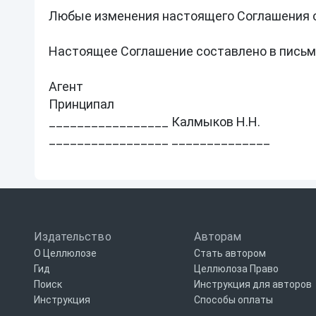
Любые изменения настоящего Соглашения о
Настоящее Соглашение составлено в письмен
Агент

Принципал

_________________ Калмыков Н.Н.

_________________ ______________

Издательство
Авторам
О Целлюлозе
Стать автором
Гид
Целлюлоза Право
Поиск
Инструкция для авторов
Инструкция
Способы оплаты