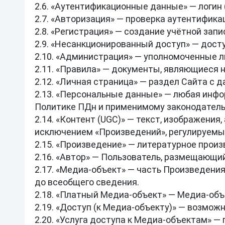
2.6. «Аутентификационные данные» — логин 
2.7. «Авторизация» — проверка аутентифика
2.8. «Регистрация» — создание учётной запи
2.9. «Несанкционированный доступ» — досту
2.10. «Администрация» — уполномоченные л
2.11. «Правила» — документы, являющиеся 
2.12. «Личная страница» — раздел Сайта с 
2.13. «Персональные данные» — любая инфо
Политике ПДн и применимому законодательс
2.14. «Контент (UGC)» — текст, изображени
исключением «Произведений», регулируемых
2.15. «Произведение» — литературное произ
2.16. «Автор» — Пользователь, размещающий
2.17. «Медиа‑объект» — часть Произведения
до всеобщего сведения.

2.18. «Платный Медиа‑объект» — Медиа‑объе
2.19. «Доступ (к Медиа‑объекту)» — возмож
2.20. «Услуга доступа к Медиа‑объектам» 