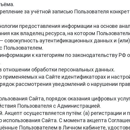
ъёма.

акрепление за учётной записью Пользователя конкре
хнологии предоставления информации на основе анал
ния как владелец ресурса, на котором Пользовател
 — совокупность аутентификационных данных и (или)
 Пользователем.

 информации к категориям по законодательству РФ о


в отношении обработки персональных данных.

 о применяемых на Сайте идентификаторах и настройк
орядок рассмотрения уведомлений о нарушении прав 
ользования Сайта, порядок оказания цифровых услу
йствия Пользователя с Администрацией.

. Акцепт осуществляется путём: (а) регистрации и п
го использования Сайта. С момента акцепта Соглаше
шённые Пользователем в Личном кабинете, удостов