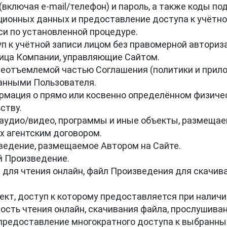
(включая e‑mail/телефон) и пароль, а также коды по
ционных данных и предоставление доступа к учётной
си по установленной процедуре.

п к учётной записи лицом без правомерной авториза
ица Компании, управляющие Сайтом.

неотъемлемой частью Соглашения (политики и прилож
данными Пользователя.

рмация о прямо или косвенно определённом физическ
тву.

я, аудио/видео, программы и иные объекты, размещае
 агентским договором.

ведение, размещаемое Автором на Сайте.

 Произведение.

 для чтения онлайн, файл Произведения для скачив
кт, доступ к которому предоставляется при наличии
ность чтения онлайн, скачивания файла, прослушиван
— предоставление многократного доступа к выбранн