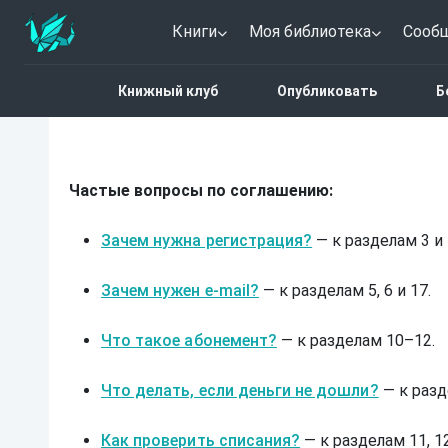
Книги
Моя библиотека
Сооб
Пользовательское соглашени
Книжный клуб
Опубликовать
Б
Частые вопросы по соглашению:
Зачем нужна регистрация?
 — к разделам 3 и 
Зачем нужен e-mail?
 — к разделам 5, 6 и 17.
Что такое абонемент?
 — к разделам 10–12.
Что делать, если деньги не дошли?
 — к разд
Как проверить списания?
 — к разделам 11, 12