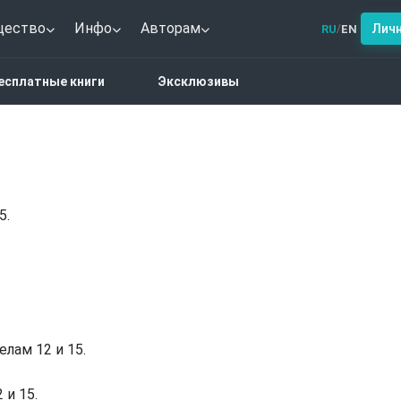
щество
Инфо
Авторам
Лич
RU
EN
/
е
есплатные книги
Эксклюзивы
5.
елам 12 и 15.
 и 15.