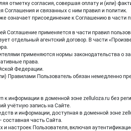
вляя отметку согласия, совершая оплату и (или) факт
я Соглашения и связанных с ним правил и политик.

акже означает присоединение к Соглашению в части 
ей Соглашение применяется в части правил пользов
вует отдельный агентский договор. В части «Произв
а.

бителями применяются нормы законодательства о защ
ативные права.

йской Федерации.

(или) Правилами Пользователь обязан немедленно пре
 к информации в доменной зоне zelluloza.ru без реги
ий учётную запись на Сайте.

дств и информации, доступная в доменной зоне zellul
 составная часть Сайта.

ых и настроек Пользователя, включая аутентификаци