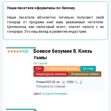
Наши писатели оформлены по-белому
Наши писатели абсолютно легально получают свой
гонорар от продажи книг вам, уважаемые читатели.
Целлюлоза, как налоговый агент, платит налоги с их
гонорара. Это наш вклад в развитие индустрии.
Боевое безумие 8. Князь
5 (2)
тьмы
Ли Сергей
18+
В процессе написания
20 глав
Нецензурная лексика
Упоминание табака
Роман
525.2K зн.
1056
3
Покупка по главам
Цикл:
Боевое безумие