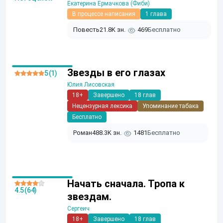
Екатерина Ермачкова (Фиби)
В процессе написания
1 глава
Повесть
21.8K зн.
469
Бесплатно
Звезды в его глазах
5 (1)
Юлия Лисовская
18+
Завершено
18 глав
Нецензурная лексика
Упоминание табака
Бесплатно
Роман
488.3K зн.
1481
Бесплатно
Начать сначала. Тропа к
4.5 (64)
звездам.
Сергеич
18+
Завершено
18 глав