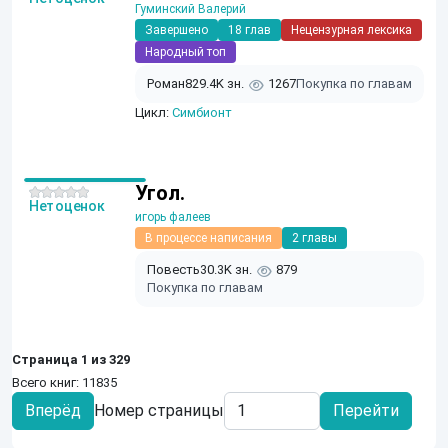
Гуминский Валерий
Завершено
18 глав
Нецензурная лексика
Народный топ
Роман
829.4K зн.
1267
Покупка по главам
Цикл:
Симбионт
Угол.
Нет оценок
игорь фалеев
В процессе написания
2 главы
Повесть
30.3K зн.
879
Покупка по главам
Страница 1 из 329
Всего книг: 11835
Вперёд
Номер страницы
Перейти