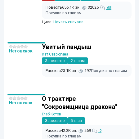
Повесть
656.1K зн.
32025
65
Покупка по главам
Цикл:
Начать сначала
Увитый ландыш
Нет оценок
Кэт Севрюгина
Завершено
2 главы
Рассказ
23.1K зн.
197
Покупка по главам
О трактире
Нет оценок
"Сокровищница дракона"
Глеб Котов
Завершено
5 глав
Рассказ
42.2K зн.
269
2
Покупка по главам