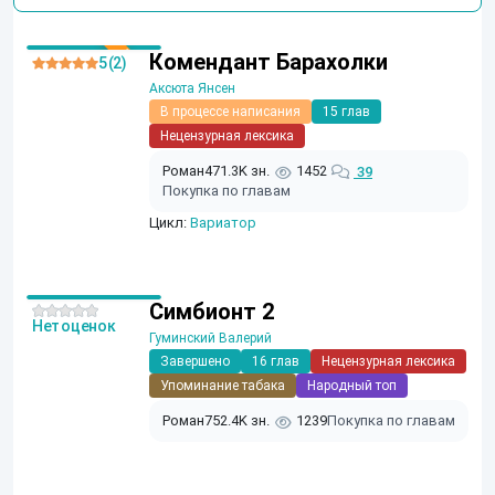
Комендант Барахолки
5 (2)
Аксюта Янсен
В процессе написания
15 глав
Нецензурная лексика
Роман
471.3K зн.
1452
39
Покупка по главам
Цикл:
Вариатор
Симбионт 2
Нет оценок
Гуминский Валерий
Завершено
16 глав
Нецензурная лексика
Упоминание табака
Народный топ
Роман
752.4K зн.
1239
Покупка по главам