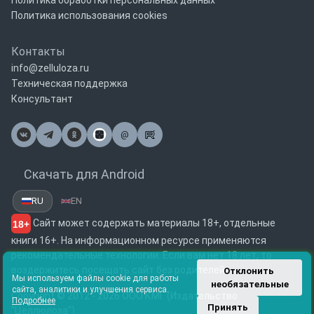
Политика обработки персональных данных
Политика использования cookies
Контакты
info@zelluloza.ru
Техническая поддержка
Консультант
@
Почта
Скачать для Android
RU
EN
Сайт может содержать материалы 18+, отдельные
18+
книги 16+. На информационном ресурсе применяются
рекомендательные технологии. Если вам нет 18 лет, то
воздержитесь посещать сайт без родителей.
Отклонить 
Мы используем файлы cookie для работы
необязательные
сайта, аналитики и улучшения сервиса.
Copyright © 2012 - 2026 ООО КМГ (Издательство
Подробнее
Принять
"Целлюлоза")