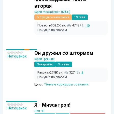
вторая
Юрий Москаленко (МЮН)
В процессе написания
19 глав
Повесть
302.2K зн.
4748
10
Покупка по главам
Он дружил со штормом
Нет оценок
Юрий Грешник
Завершено
3 главы
Рассказ
27.8K зн.
327
3
Покупка по главам
Цикл:
Тёмные коридоры сознания.
Я - Мизантроп!
Нет оценок
Лия ЧЕ