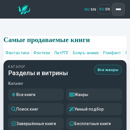
RU
EN
/
RU
EN
/
Самые продаваемые книги
Фантастика
Фэнтези
ЛитРПГ
Бояръ-аниме
Ромфант
Лю
КАТАЛОГ
Все жанры
Разделы и витрины
Каталог
Все книги
Жанры
Поиск книг
Умный подбор
Завершённые книги
Бесплатные книги