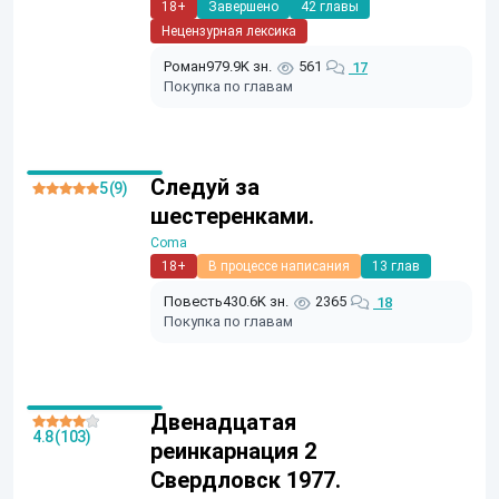
18+
Завершено
42 главы
Нецензурная лексика
Роман
979.9K зн.
561
17
Покупка по главам
Следуй за
5 (9)
шестеренками.
Coma
18+
В процессе написания
13 глав
Повесть
430.6K зн.
2365
18
Покупка по главам
Двенадцатая
4.8 (103)
реинкарнация 2
Свердловск 1977.