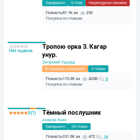
Завершено
6 глав
Нецензурная лексика
Повесть
81.1K зн.
293
Покупка по главам
Тропою орка 3. Кагар
Нет оценок
унур.
Загурский Эдуард
В процессе написания
2 главы
Повесть
115.3K зн.
4208
5
Покупка по главам
Тёмный послушник
5 (1)
Алексей Янин
Завершено
24 главы
Повесть
351.3K зн.
472
14