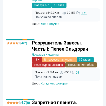
Сергеич
Завершено
16 глав
Повесть
547.3K зн.
30157
171
Покупка по главам
Цикл:
Дело случая
Разрушитель Завесы.
4 (2)
Часть I: Пепел Эльдории
Ярослава Никулина
18+
В процессе написания
32 главы
Нецензурная лексика
Упоминание табака
Повесть
1.3M зн.
655
25
Покупка по главам
Цикл:
Когда мир догорал
Запретная планета.
4.7 (6)