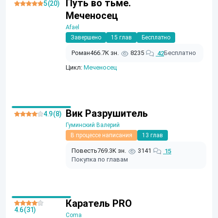
Путь во тьме.
5 (20)
Меченосец
Afael
Завершено
15 глав
Бесплатно
Роман
466.7K зн.
8235
Бесплатно
42
Цикл:
Меченосец
Вик Разрушитель
4.9 (8)
Гуминский Валерий
В процессе написания
13 глав
Повесть
769.3K зн.
3141
15
Покупка по главам
Каратель PRO
4.6 (31)
Coma