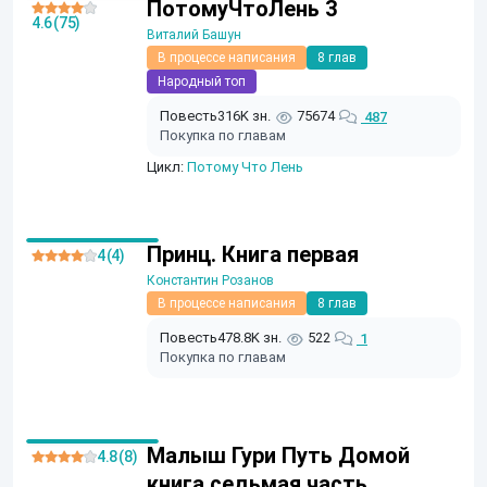
ПотомуЧтоЛень 3
4.6 (75)
Виталий Башун
В процессе написания
8 глав
Народный топ
Повесть
316K зн.
75674
487
Покупка по главам
Цикл:
Потому Что Лень
Принц. Книга первая
4 (4)
Константин Розанов
В процессе написания
8 глав
Повесть
478.8K зн.
522
1
Покупка по главам
Малыш Гури Путь Домой
4.8 (8)
книга седьмая часть