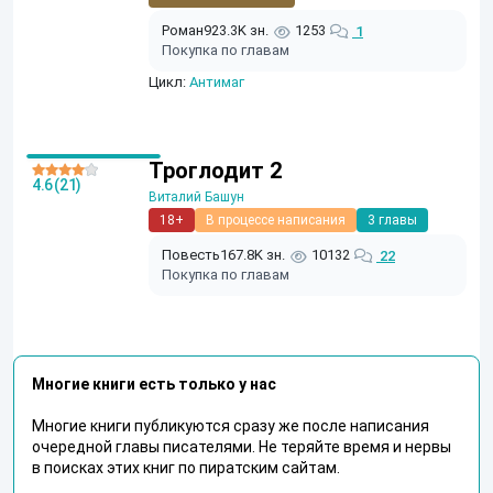
Роман
923.3K зн.
1253
1
Покупка по главам
Цикл:
Антимаг
Троглодит 2
4.6 (21)
Виталий Башун
18+
В процессе написания
3 главы
Повесть
167.8K зн.
10132
22
Покупка по главам
Многие книги есть только у нас
Многие книги публикуются сразу же после написания
очередной главы писателями. Не теряйте время и нервы
в поисках этих книг по пиратским сайтам.