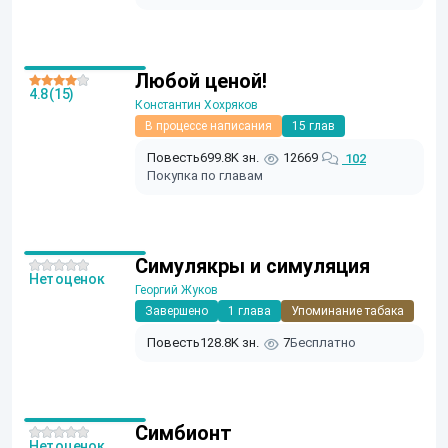
Любой ценой!
4.8 (15)
Константин Хохряков
В процессе написания
15 глав
Повесть
699.8K зн.
12669
102
Покупка по главам
Симулякры и симуляция
Нет оценок
Георгий Жуков
Завершено
1 глава
Упоминание табака
Повесть
128.8K зн.
7
Бесплатно
Симбионт
Нет оценок