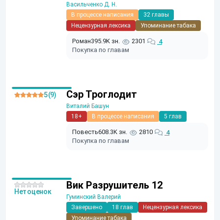
Васильченко Д. Н.
В процессе написания
32 главы
Нецензурная лексика
Упоминание табака
Роман
395.9K зн.
2301
4
Покупка по главам
Сэр Троглодит
5 (9)
Виталий Башун
18+
В процессе написания
5 глав
Повесть
608.3K зн.
2810
4
Покупка по главам
Вик Разрушитель 12
Нет оценок
Гуминский Валерий
Завершено
18 глав
Нецензурная лексика
Упоминание табака