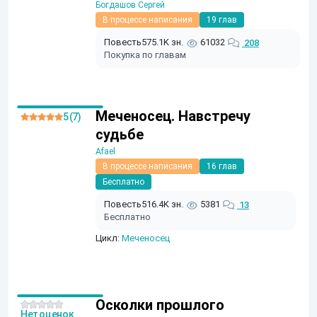
Богдашов Сергей
В процессе написания
19 глав
Повесть
575.1K зн.
61032
208
Покупка по главам
Меченосец. Навстречу
5 (7)
судьбе
Afael
В процессе написания
16 глав
Бесплатно
Повесть
516.4K зн.
5381
13
Бесплатно
Цикл:
Меченосец
Осколки прошлого
Нет оценок