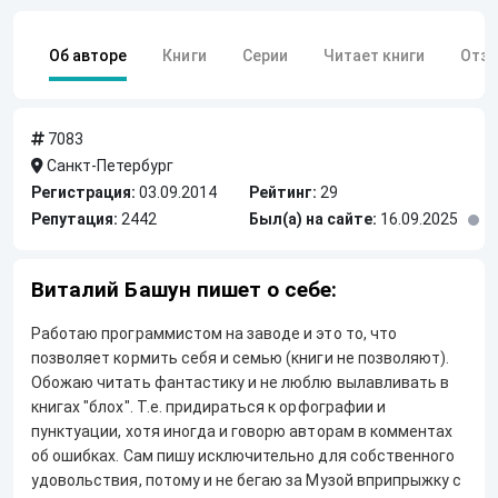
Об авторе
Книги
Серии
Читает книги
Отз
7083
Санкт-Петербург
Регистрация:
03.09.2014
Рейтинг:
29
Репутация:
2442
Был(а) на сайте:
16.09.2025
Виталий Башун пишет о себе:
Работаю программистом на заводе и это то, что
позволяет кормить себя и семью (книги не позволяют).
Обожаю читать фантастику и не люблю вылавливать в
книгах "блох". Т.е. придираться к орфографии и
пунктуации, хотя иногда и говорю авторам в комментах
об ошибках. Сам пишу исключительно для собственного
удовольствия, потому и не бегаю за Музой вприпрыжку с