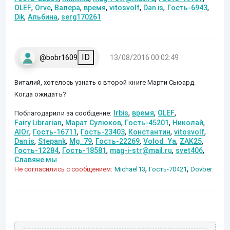
,
,
,
,
,
,
,
OLEF
Orve
Валера
время
vitosvolf
Dan is
Гость-6943
,
,
Dik
Альбина
serg170261
ID
@bobr1609
13/08/2016 00:02:49
Виталий, хотелось узнать о второй книге Марти Сьюард.
Когда ожидать?
,
,
,
Irbis
время
OLEF
Поблагодарили за сообщение:
,
,
,
,
Fairy Librarian
Марат Сулюков
Гость-45201
Николай
,
,
,
,
,
AlOr
Гость-16711
Гость-23403
Константин
vitosvolf
,
,
,
,
,
,
Dan is
Stepank
Mg_79
Гость-22269
Volod_Ya
ZAK25
,
,
,
,
Гость-12284
Гость-18581
mag-i-str@mail.ru
svet406
Славяне мы
,
,
Не согласились с сообщением:
Michael13
Гость-70421
Dovber