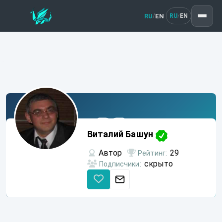
RU
EN
/
RU
EN
/
Виталий
Башун
Виталий Башун
Автор
29
Рейтинг:
скрыто
Подписчики: