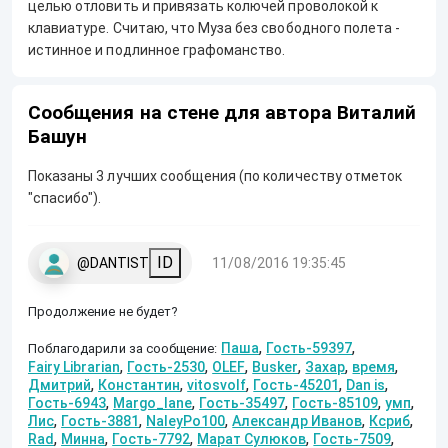
целью отловить и привязать колючей проволокой к
клавиатуре. Считаю, что Муза без свободного полета -
истинное и подлинное графоманство.
Сообщения на стене для автора Виталий
Башун
Показаны 3 лучших сообщения (по количеству отметок
"спасибо").
ID
@DANTIST
11/08/2016 19:35:45
Продолжение не будет?
,
,
Паша
Гость-59397
Поблагодарили за сообщение:
,
,
,
,
,
,
Fairy Librarian
Гость-2530
OLEF
Busker
Захар
время
,
,
,
,
,
Дмитрий
Константин
vitosvolf
Гость-45201
Dan is
,
,
,
,
,
Гость-6943
Margo_lane
Гость-35497
Гость-85109
умп
,
,
,
,
,
Лис
Гость-3881
NaleyPo100
Александр Иванов
Ксриб
,
,
,
,
,
Rad
Минна
Гость-7792
Марат Сулюков
Гость-7509