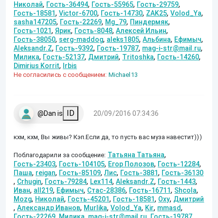
,
,
,
,
Николай
Гость-36494
Гость-55965
Гость-29759
,
,
,
,
,
Гость-18581
Victor-6700
Гость-14730
ZAK25
Volod_Ya
,
,
,
,
sasha147205
Гость-22269
Mg_79
Пиндермяк
,
,
,
,
Гость-1021
Ярик
Гость-8048
Алексей Ильин
,
,
,
,
,
Гость-38050
serg-maddog
aleks1805
Альбина
Ефимыч
,
,
,
,
Aleksandr.Z
Гость-9392
Гость-19787
mag-i-str@mail.ru
,
,
,
,
,
Милика
Гость-52137
Дмитрий
Tritoshka
Гость-14260
,
Dimirius Korrit
Irbis
Не согласились с сообщением:
Michael13
ID
@Dan is
20/09/2016 07:34:36
кхм, кхм, Вы живы? Кэп.Если да, то пусть вас муза навестит)))
,
Татьяна Татьяна
Поблагодарили за сообщение:
,
,
,
,
Гость-23403
Гость-104105
Егор Полозов
Гость-12284
,
,
,
,
,
Паша
reigan
Гость-85109
Лис
Гость-3881
Гость-36130
,
,
,
,
,
,
Crhugin
Гость-79284
Lex114
Aleksandr.Z
Гость-1443
,
,
,
,
,
,
Иван
all219
Ефимыч
Стас-28386
Гость-16711
Shcola
,
,
,
,
,
Mozg
Николай
Гость-45201
Гость-18581
Oxy
Дмитрий
,
,
,
,
,
,
Александр Иванов
Murlika
Volod_Ya
Kir
mmasd
,
,
,
,
Гость-22269
Милика
mag-i-str@mail.ru
Гость-19787