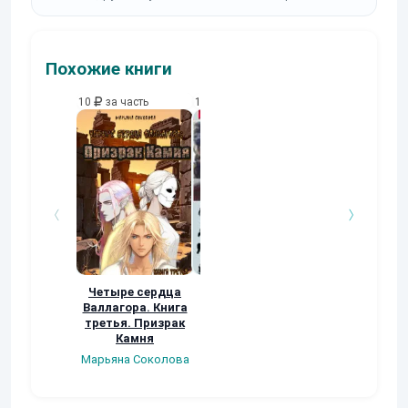
Похожие книги
10
за часть
10
за часть
Четыре сердца
наёмник
Валлагора. Книга
Васильченко Д. Н.
третья. Призрак
Камня
Марьяна Соколова