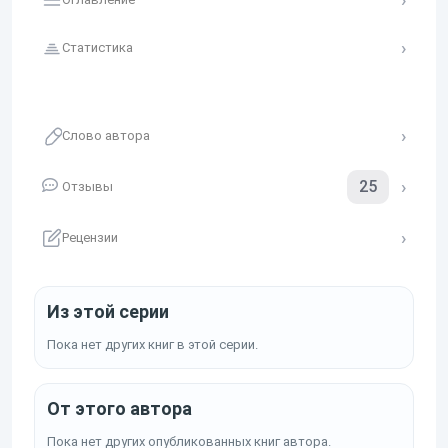
завершению клинка, тем глубже его одержимость, а
сам Разрушитель Завесы способен не только
Статистика
уничтожить врагов, но и поставить на кон его честь,
дружбу и даже судьбу света и тьмы.
Слово автора
25
Отзывы
Рецензии
Из этой серии
Пока нет других книг в этой серии.
От этого автора
Пока нет других опубликованных книг автора.