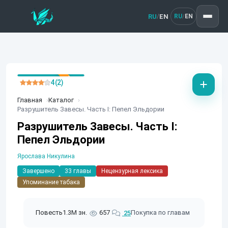
RU
EN
/
RU
EN
/
4 (2)
Главная
Каталог
Разрушитель Завесы. Часть I: Пепел Эльдории
Разрушитель Завесы. Часть I:
Пепел Эльдории
Ярослава Никулина
Завершено
33 главы
Нецензурная лексика
Упоминание табака
Повесть
1.3M зн.
657
Покупка по главам
25