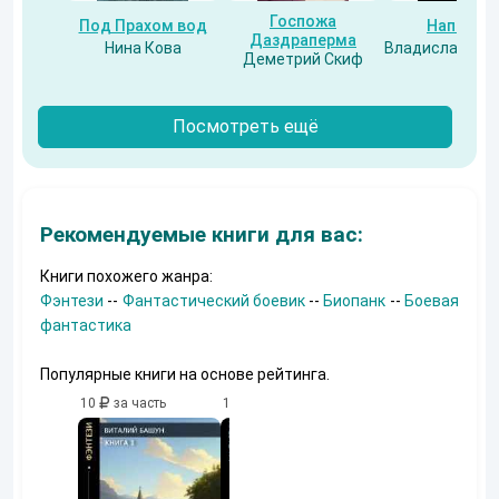
Госпожа
Под Прахом вод
Напарни
Даздраперма
Нина Кова
Владислав Бес
Деметрий Скиф
Посмотреть ещё
Рекомендуемые книги для вас:
Книги похожего жанра:
Фэнтези
--
Фантастический боевик
--
Биопанк
--
Боевая
фантастика
Популярные книги на основе рейтинга.
10
за часть
10
за часть
10
за часть