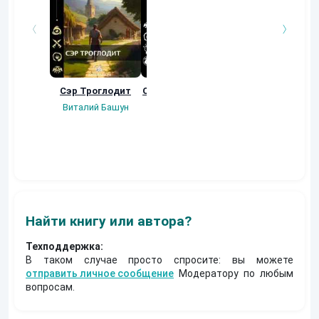
Сэр Троглодит
Осколки прошлого
Неучтенный 3.
Угроза клану
Виталий Башун
Екатерина
(Альтернативное
Ермачкова (Фиби)
продолжение)
Константин
Муравьев
Найти книгу или автора?
Техподдержка:
В таком случае просто спросите: вы можете
отправить личное сообщение
Модератору по любым
вопросам.