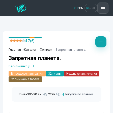
RU
EN
/
RU
EN
/
4.7 (6)
Главная
Каталог
Фэнтези
Запретная планета.
Запретная планета.
Васильченко Д. Н.
В процессе написания
32 главы
Нецензурная лексика
Упоминание табака
Роман
395.9K зн.
2299
Покупка по главам
4