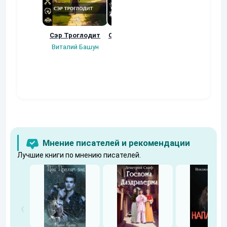
Сэр Троглодит
Осколки прошлого
Неучтенный 3
Угроза клану
Виталий Башун
Екатерина
(Альтернативн
Ермачкова (Фиби)
продолжение
Константин
Муравьев
Мнение писателей и рекомендации
Лучшие книги по мнению писателей.