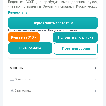
Пацан из СССР , с пробудившимся древним духом,
улетают с планеты Земля и попадают Космическую
империю. Какая она на самом деле--- Великая
Развернуть
Легурианская империя. И найдётся ли там место
Ярославу? И что круче: магия, биотехнологии или
Первая часть бесплатно
космическая техника? И куда приведёт простого
пацана космос и другие цивилизации.
Есть бесплатные главы · Покупка по главам
Получить в подписке
В избранное
Печатная версия
Аннотация
Оглавление
Статистика