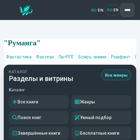
RU
EN
/
RU
EN
/
"Руманга"
Фантастика
Фэнтези
ЛитРПГ
Бояръ-аниме
Ромфант
Лю
КАТАЛОГ
Все жанры
Разделы и витрины
Каталог
Все книги
Жанры
Поиск книг
Умный подбор
Завершённые книги
Бесплатные книги