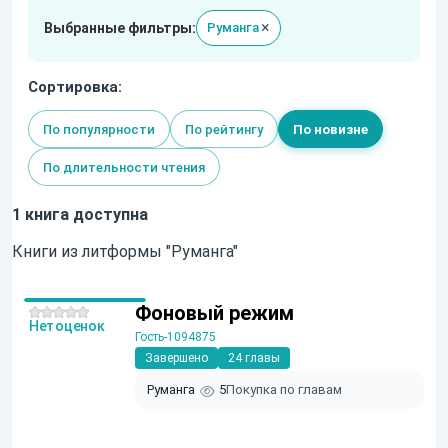
×
Выбранные фильтры:
Руманга
Сортировка:
По популярности
По рейтингу
По новизне
По длительности чтения
1 книга доступна
Книги из литформы "Руманга"
Фоновый режим
Нет оценок
Гость-1094875
Завершено
24 главы
Руманга
5
Покупка по главам