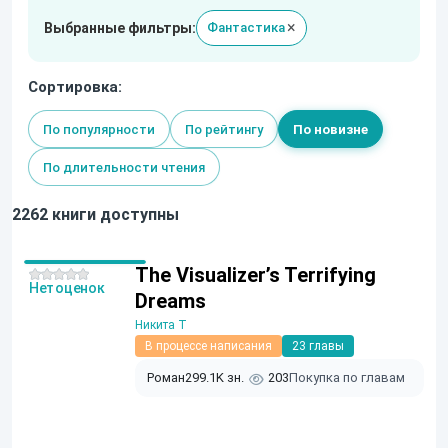
×
Выбранные фильтры:
Фантастика
Сортировка:
По популярности
По рейтингу
По новизне
По длительности чтения
2262 книги доступны
The Visualizer’s Terrifying
Нет оценок
Dreams
Никита Т
В процессе написания
23 главы
Роман
299.1K зн.
203
Покупка по главам