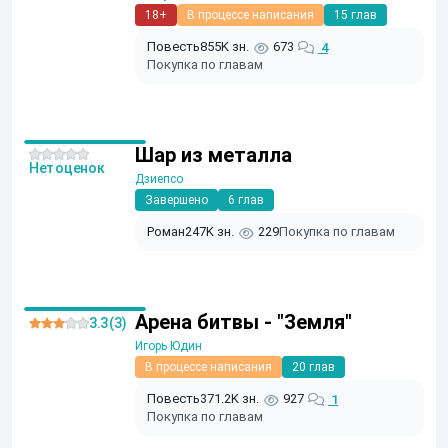
18+
В процессе написания
15 глав
Повесть
855K зн.
673
4
Покупка по главам
Шар из металла
Нет оценок
Дзиепсо
Завершено
6 глав
Роман
247K зн.
229
Покупка по главам
Арена битвы - "Земля"
3.3 (3)
Игорь Юдин
В процессе написания
20 глав
Повесть
371.2K зн.
927
1
Покупка по главам