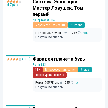
Система Эволюции.
4.7 (61)
Мастер Ловушек. Том
первый
Арчер Королино
В процессе написания
21 глава
Повесть
574.9K зн.
11789
189
Покупка по главам
Фарадея планета бурь
4.3 (3)
Rehlin123
18+
В процессе написания
9 глав
Нецензурная лексика
Роман
705.7K зн.
555
2
Покупка по главам