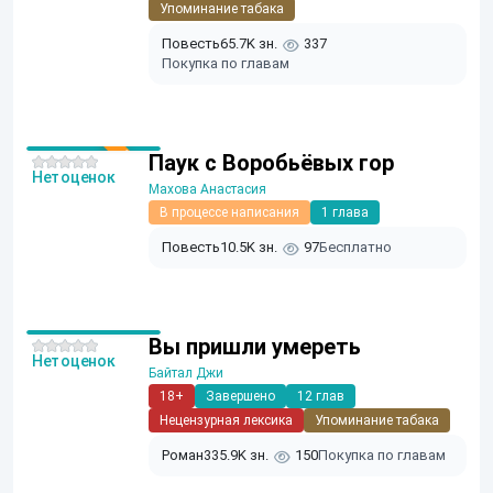
Упоминание табака
Повесть
65.7K зн.
337
Покупка по главам
Паук с Воробьëвых гор
Нет оценок
Махова Анастасия
В процессе написания
1 глава
Повесть
10.5K зн.
97
Бесплатно
Вы пришли умереть
Нет оценок
Байтал Джи
18+
Завершено
12 глав
Нецензурная лексика
Упоминание табака
Роман
335.9K зн.
150
Покупка по главам