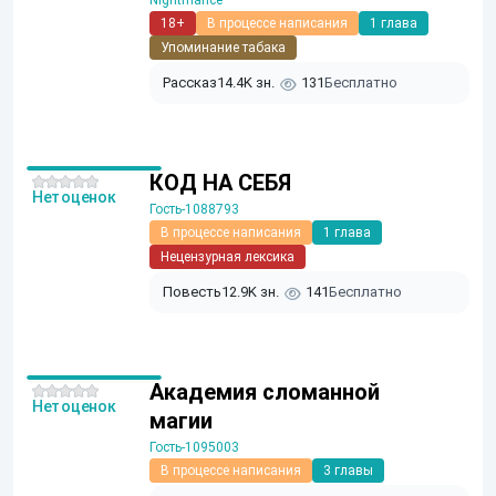
Nightmarice
18+
В процессе написания
1 глава
Упоминание табака
Рассказ
14.4K зн.
131
Бесплатно
КОД НА СЕБЯ
Нет оценок
Гость-1088793
В процессе написания
1 глава
Нецензурная лексика
Повесть
12.9K зн.
141
Бесплатно
Академия сломанной
Нет оценок
магии
Гость-1095003
В процессе написания
3 главы