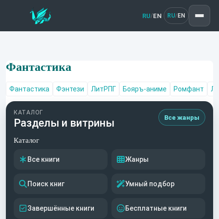
RU
EN
/
RU
EN
/
Фантастика
Фантастика
Фэнтези
ЛитРПГ
Бояръ-аниме
Ромфант
Лю
КАТАЛОГ
Все жанры
Разделы и витрины
Каталог
Все книги
Жанры
Поиск книг
Умный подбор
Завершённые книги
Бесплатные книги