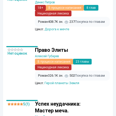
Денис Петров
18+
В процессе написания
8 глав
Нецензурная лексика
Роман
408.7K зн.
237
Покупка по главам
Цикл:
Дорога к мечте
Право Элиты
Нет оценок
Алексей Губарев
В процессе написания
23 главы
Нецензурная лексика
Роман
326.1K зн.
502
Покупка по главам
Цикл:
Герой планеты Земля
Успех неудачника:
5 (1)
Мастер меча.