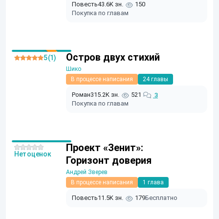
Повесть
43.6K зн.
150
Покупка по главам
Остров двух стихий
5 (1)
Шико
В процессе написания
24 главы
Роман
315.2K зн.
521
3
Покупка по главам
Проект «Зенит»:
Нет оценок
Горизонт доверия
Андрей Зверев
В процессе написания
1 глава
Повесть
11.5K зн.
179
Бесплатно