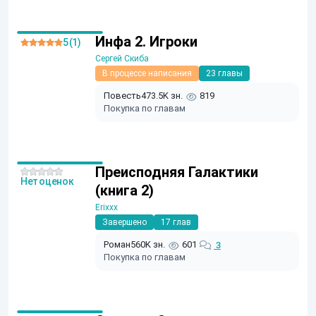
Инфа 2. Игроки
5 (1)
Сергей Скиба
В процессе написания
23 главы
Повесть
473.5K зн.
819
Покупка по главам
Преисподняя Галактики
Нет оценок
(книга 2)
Erixxx
Завершено
17 глав
Роман
560K зн.
601
3
Покупка по главам