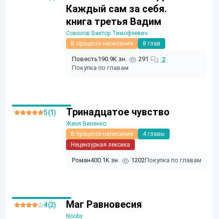
Каждый сам за себя.
книга третья Вадим
Соколов Виктор Тимофеевич
В процессе написания
8 глав
Повесть
190.9K зн.
291
2
Покупка по главам
Тринадцатое чувство
5 (1)
Женя Виненко
В процессе написания
4 главы
Нецензурная лексика
Роман
400.1K зн.
1202
Покупка по главам
Маг Равновесия
4 (2)
Nooby