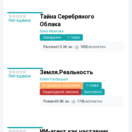
Тайна Серебряного
Нет оценок
Облака
Вика Иванова
Завершено
1 глава
Рассказ
13.3K зн.
185
Бесплатно
Земля.Реальность
Нет оценок
Юлия Разбицкая
В процессе написания
1 глава
Нецензурная лексика
Бесплатно
Роман
43.8K зн.
174
Бесплатно
ИИ-агент как наставник