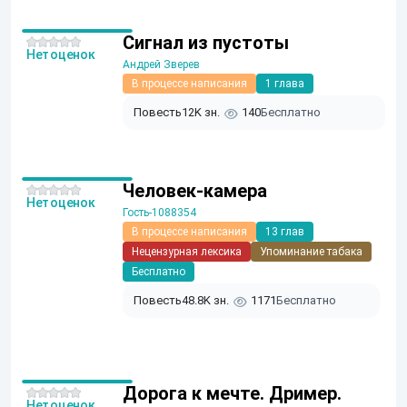
Сигнал из пустоты
Нет оценок
Андрей Зверев
В процессе написания
1 глава
Повесть
12K зн.
140
Бесплатно
Человек-камера
Нет оценок
Гость-1088354
В процессе написания
13 глав
Нецензурная лексика
Упоминание табака
Бесплатно
Повесть
48.8K зн.
1171
Бесплатно
Дорога к мечте. Дример.
Нет оценок