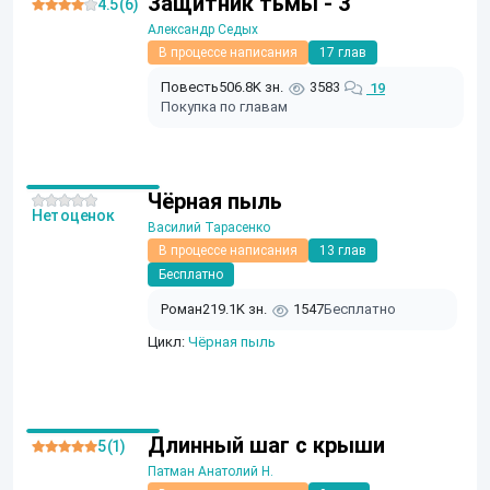
Защитник тьмы - 3
4.5 (6)
Александр Седых
В процессе написания
17 глав
Повесть
506.8K зн.
3583
19
Покупка по главам
Чёрная пыль
Нет оценок
Василий Тарасенко
В процессе написания
13 глав
Бесплатно
Роман
219.1K зн.
1547
Бесплатно
Цикл:
Чёрная пыль
Длинный шаг с крыши
5 (1)
Патман Анатолий Н.