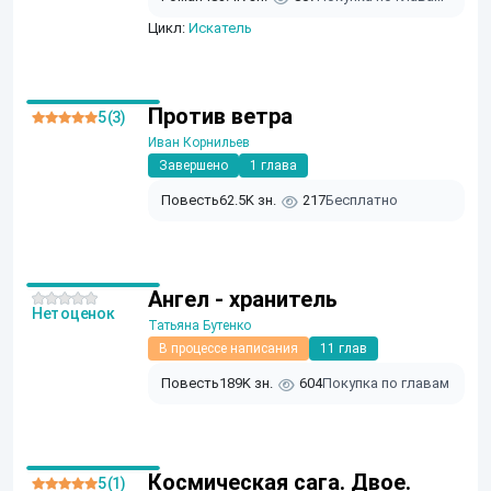
Цикл:
Искатель
Против ветра
5 (3)
Иван Корнильев
Завершено
1 глава
Повесть
62.5K зн.
217
Бесплатно
Ангел - хранитель
Нет оценок
Татьяна Бутенко
В процессе написания
11 глав
Повесть
189K зн.
604
Покупка по главам
Космическая сага. Двое.
5 (1)