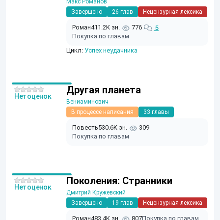
Макс Романов
Завершено
26 глав
Нецензурная лексика
Роман
411.2K зн.
776
5
Покупка по главам
Цикл:
Успех неудачника
Другая планета
Нет оценок
Вениаминович
В процессе написания
33 главы
Повесть
530.6K зн.
309
Покупка по главам
Поколения: Странники
Нет оценок
Дмитрий Кружевский
Завершено
19 глав
Нецензурная лексика
Роман
483.4K зн.
807
Покупка по главам