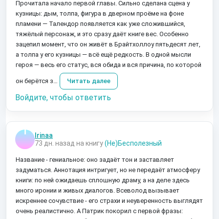
Прочитала начало первой главы. Сильно сделана сцена у
кузницы: дым, толпа, фигура в дверном проёме на фоне
пламени — Талендор появляется как уже сложившийся,
тяжёлый персонаж, и это сразу даёт книге вес. Особенно
зацепил момент, что он живёт в Брайтхоллоу пятьдесят лет,
а толпа у его кузницы — всё ещё редкость. В одной мысли
героя — весь его статус, вся обида и вся причина, по которой
он берётся з…
Читать далее
Войдите, чтобы ответить
Irinaa
73 дн. назад на книгу
(Не)Бесполезный
Название - гениальное: оно задаёт тон и заставляет
задуматься. Аннотация интригует, но не передаёт атмосферу
книги: по ней ожидаешь сплошную драму, а на деле здесь
много иронии и живых диалогов. Всеволод вызывает
искреннее сочувствие - его страхи и неуверенность выглядят
очень реалистично. А Патрик покорил с первой фразы: