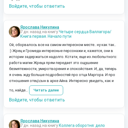
Войдите, чтобы ответить
Ярослава Никулина
7 дн. назад на книгу
Четыре сердца Валлагора/
Книга первая. Начало пути
Ой, оборвалось все на самом интересном месте.. ну как так..
:) Жрец и Громеда интересные персонажи и, кажется, они в
истории задержаться надолго. Кстати, еще из любопытного:
работа магии Жреца прям передает это ощушение
безмятежности, умиротворения и спокойствия. И, да, теперь
я очень жду больше подробностей про отца Маргора. И про
отношения отец\сын в арке Айна. Интересно увидеть, как и
то, найде…
Читать далее
Войдите, чтобы ответить
Ярослава Никулина
7 дн. назад на книгу
Коллега оборотня: дело