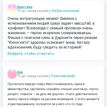
Кристина
75 дн. назад на книгу
(Не)Бесполезный
Очень интригующее начало! Завязка с
исчезновением людей сразу задает масштаб, а
конфликт Всеволода с семьей прописан очень
жизненно — герою искренне сопереживаешь.
Фишка с поиском силы в Даркнете через режим
"Инкогнито" здорово освежает жанр. Автору
вдохновения, буду следить за историей!
Войдите, чтобы ответить
Ари
75 дн. назад на книгу
Гонка империй
Прочитала первую главу. Мне откликнулась сцена в
министерстве, где Нагель случайно слышит разговор: «пусть
рисуют, главное — не дать им дороги». Стало действительно
жалко героя и обидно за русских инженеров. С этого момента
я уже переживала, получится ли у него что-то. Ещё