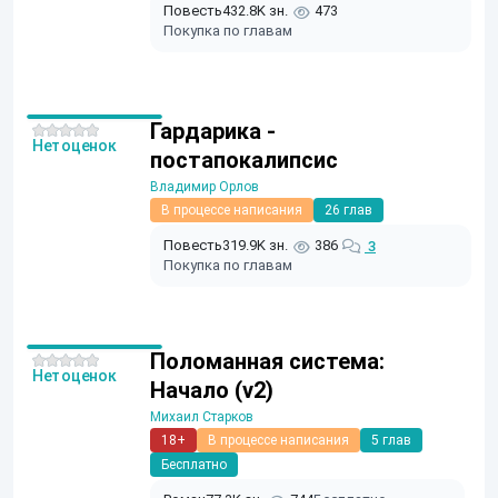
Повесть
432.8K зн.
473
Покупка по главам
Гардарика -
Нет оценок
постапокалипсис
Владимир Орлов
В процессе написания
26 глав
Повесть
319.9K зн.
386
3
Покупка по главам
Поломанная система:
Нет оценок
Начало (v2)
Михаил Старков
18+
В процессе написания
5 глав
Бесплатно