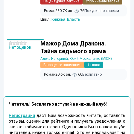
Нецензурная лексика
Упоминание табака
Роман
230.7K зн.
76
Покупка по главам
Цикл:
Княжья_Власть
Мажор Дома Дракона.
Нет оценок
Тайна седьмого храма
Алекс Нагорный
,
Юрий Москаленко (МЮН)
В процессе написания
1 глава
Роман
20.6K зн.
60
Бесплатно
Читатель! Бесплатно вступай в книжный клуб!
Регистрация
даст Вам возможность читать, оставлять
отзывы, оценки для рейтинга и получать уведомления о
книгах любимых авторов. Один клик и Вы в нашем клубе
читателей, нужен только e-mail. Это не накладывает на