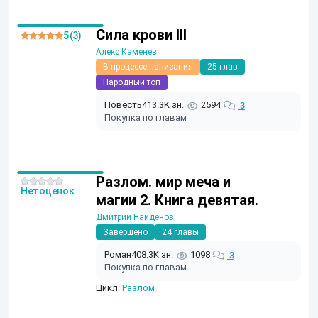
Сила крови III
5 (3)
Алекс Каменев
В процессе написания
25 глав
Народный топ
Повесть
413.3K зн.
2594
3
Покупка по главам
Разлом. мир меча и
Нет оценок
магии 2. Книга девятая.
Дмитрий Найденов
Завершено
24 главы
Роман
408.3K зн.
1098
3
Покупка по главам
Цикл:
Разлом