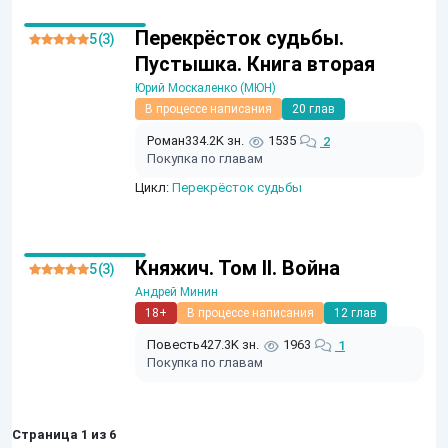
Перекрёсток судьбы.
5 (3)
Пустышка. Книга вторая
Юрий Москаленко (МЮН)
В процессе написания
20 глав
Роман
334.2K зн.
1535
2
Покупка по главам
Цикл:
Перекрёсток судьбы
Княжич. Том II. Война
5 (3)
Андрей Минин
18+
В процессе написания
12 глав
Повесть
427.3K зн.
1963
1
Покупка по главам
Страница 1 из 6