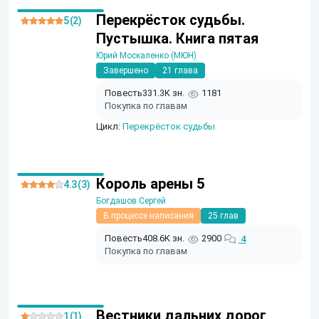
Перекрёсток судьбы.
5 (2)
Пустышка. Книга пятая
Юрий Москаленко (МЮН)
Завершено
21 глава
Повесть
331.3K зн.
1181
Покупка по главам
Цикл:
Перекрёсток судьбы
Король арены 5
4.3 (3)
Богдашов Сергей
В процессе написания
25 глав
Повесть
408.6K зн.
2900
4
Покупка по главам
Вестники дальних дорог
1 (1)