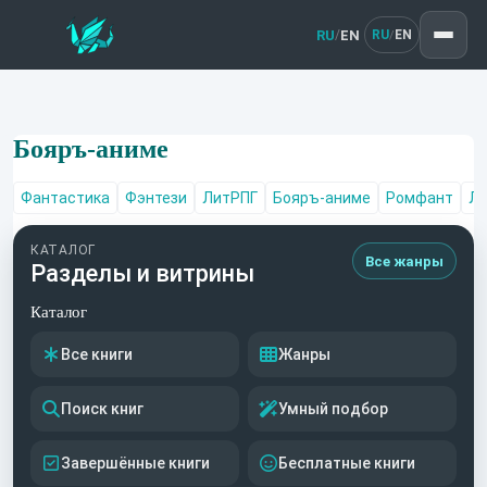
RU
EN
/
RU
EN
/
Бояръ-аниме
Фантастика
Фэнтези
ЛитРПГ
Бояръ-аниме
Ромфант
Лю
КАТАЛОГ
Все жанры
Разделы и витрины
Каталог
Все книги
Жанры
Поиск книг
Умный подбор
Завершённые книги
Бесплатные книги