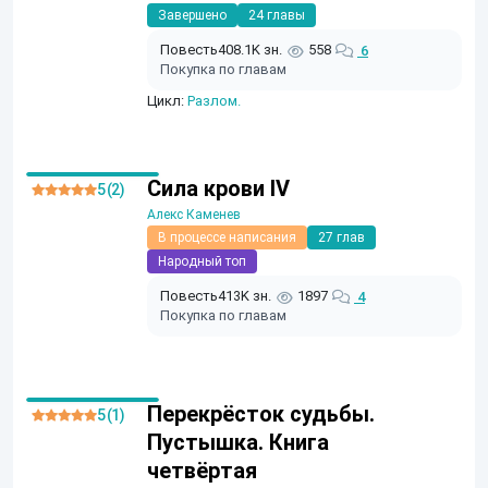
Завершено
24 главы
Повесть
408.1K зн.
558
6
Покупка по главам
Цикл:
Разлом.
Сила крови IV
5 (2)
Алекс Каменев
В процессе написания
27 глав
Народный топ
Повесть
413K зн.
1897
4
Покупка по главам
Перекрёсток судьбы.
5 (1)
Пустышка. Книга
четвёртая