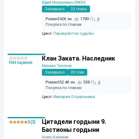
Юрий Москаленко (МЮН)
Завершено
22 главы
Роман
342K зн.
1790
9
Покупка по главам
Цикл:
Перекрёсток судьбы
Клан Заката. Наследник
Нет оценок
Михаил Тихонов
Завершено
20 глав
Роман
352.4K зн.
538
3
Покупка по главам
Цикл:
Империя Отшельника
Цитадели гордыни 9.
5 (3)
Бастионы гордыни
Алекс Каменев