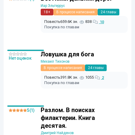
Иар Эльтеррус
18+
В процессе написания
24 главы
Повесть
659.6K зн.
838
10
Покупка по главам
Ловушка для бога
Нет оценок
Михаил Тихонов
В процессе написания
24 главы
Повесть
391.8K зн.
1055
2
Покупка по главам
Разлом. В поисках
5 (1)
филактерии. Книга
десятая.
Дмитрий Найденов