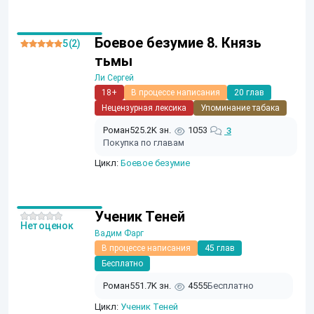
Боевое безумие 8. Князь
5 (2)
тьмы
Ли Сергей
18+
В процессе написания
20 глав
Нецензурная лексика
Упоминание табака
Роман
525.2K зн.
1053
3
Покупка по главам
Цикл:
Боевое безумие
Ученик Теней
Нет оценок
Вадим Фарг
В процессе написания
45 глав
Бесплатно
Роман
551.7K зн.
4555
Бесплатно
Цикл:
Ученик Теней