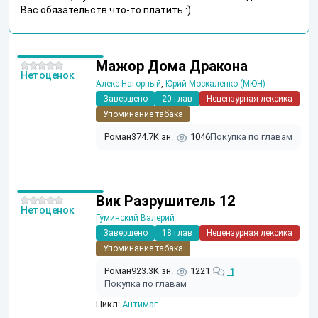
Вас обязательств что-то платить.:)
Мажор Дома Дракона
Нет оценок
Алекс Нагорный
,
Юрий Москаленко (МЮН)
Завершено
20 глав
Нецензурная лексика
Упоминание табака
Роман
374.7K зн.
1046
Покупка по главам
Вик Разрушитель 12
Нет оценок
Гуминский Валерий
Завершено
18 глав
Нецензурная лексика
Упоминание табака
Роман
923.3K зн.
1221
1
Покупка по главам
Цикл:
Антимаг