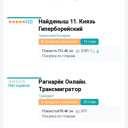
Найденыш 11. Князь
5 (2)
Гиперборейский
Гуминский Валерий
В процессе написания
15 глав
Повесть
733.4K зн.
2101
6
Покупка по главам
Рагнарёк Онлайн.
Нет оценок
Трансмигратор
Трайдент
В процессе написания
30 глав
Повесть
878.4K зн.
371
Покупка по главам