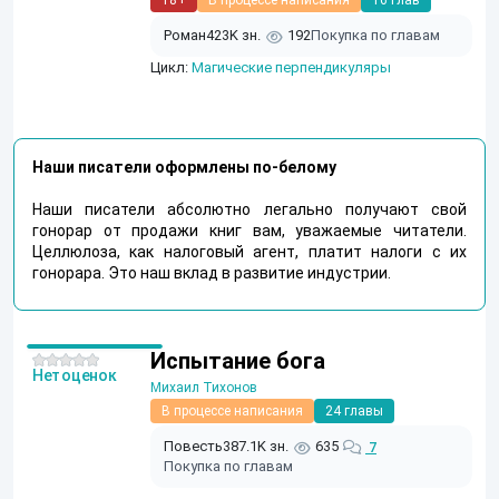
18+
В процессе написания
16 глав
Роман
423K зн.
192
Покупка по главам
Цикл:
Магические перпендикуляры
Наши писатели оформлены по-белому
Наши писатели абсолютно легально получают свой
гонорар от продажи книг вам, уважаемые читатели.
Целлюлоза, как налоговый агент, платит налоги с их
гонорара. Это наш вклад в развитие индустрии.
Испытание бога
Нет оценок
Михаил Тихонов
В процессе написания
24 главы
Повесть
387.1K зн.
635
7
Покупка по главам