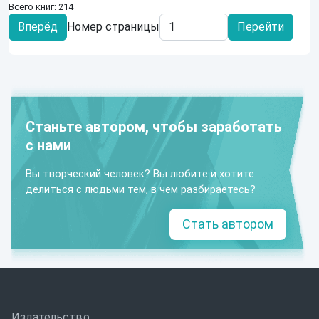
Всего книг: 214
Вперёд
Номер страницы
Перейти
Станьте автором, чтобы заработать
с нами
Вы творческий человек? Вы любите и хотите
делиться с людьми тем, в чем разбираетесь?
Стать автором
Издательство