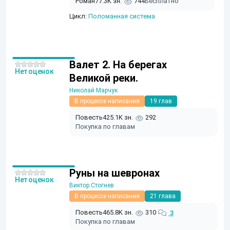
Роман
77.3K зн.
744
Бесплатно
Цикл:
Поломанная система
Валет 2. На берегах
Нет оценок
Великой реки.
Николай Марчук
В процессе написания
19 глав
Повесть
425.1K зн.
292
Покупка по главам
Руны на шевронах
Нет оценок
Виктор Стогнев
В процессе написания
21 глава
Повесть
465.8K зн.
310
3
Покупка по главам