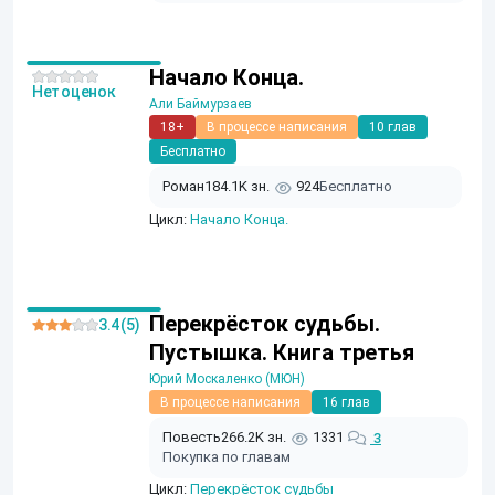
Начало Конца.
Нет оценок
Али Баймурзаев
18+
В процессе написания
10 глав
Бесплатно
Роман
184.1K зн.
924
Бесплатно
Цикл:
Начало Конца.
Перекрёсток судьбы.
3.4 (5)
Пустышка. Книга третья
Юрий Москаленко (МЮН)
В процессе написания
16 глав
Повесть
266.2K зн.
1331
3
Покупка по главам
Цикл:
Перекрёсток судьбы