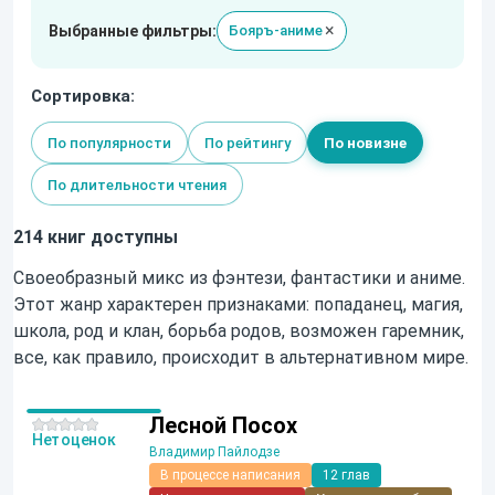
×
Выбранные фильтры:
Бояръ-аниме
Сортировка:
По популярности
По рейтингу
По новизне
По длительности чтения
214 книг доступны
Своеобразный микс из фэнтези, фантастики и аниме.
Этот жанр характерен признаками: попаданец, магия,
школа, род и клан, борьба родов, возможен гаремник,
все, как правило, происходит в альтернативном мире.
Лесной Посох
Нет оценок
Владимир Пайлодзе
В процессе написания
12 глав