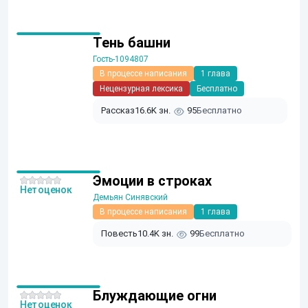
Тень башни
Гость-1094807
В процессе написания
1 глава
Нецензурная лексика
Бесплатно
Рассказ
16.6K зн.
95
Бесплатно
Эмоции в строках
Нет оценок
Демьян Синявский
В процессе написания
1 глава
Повесть
10.4K зн.
99
Бесплатно
Блуждающие огни
Нет оценок