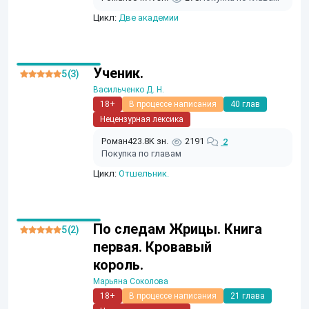
Цикл:
Две академии
Ученик.
5 (3)
Васильченко Д. Н.
18+
В процессе написания
40 глав
Нецензурная лексика
Роман
423.8K зн.
2191
2
Покупка по главам
Цикл:
Отшельник.
По следам Жрицы. Книга
5 (2)
первая. Кровавый
король.
Марьяна Соколова
18+
В процессе написания
21 глава