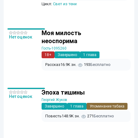
Цикл:
Свет из тени
Моя милость
Нет оценок
неоспорима
Гость-1095260
18+
Завершено
1 глава
Рассказ
16.9K зн.
193
Бесплатно
Эпоха тишины
Нет оценок
Георгий Жуков
Завершено
1 глава
Упоминание табака
Повесть
148.9K зн.
271
Бесплатно