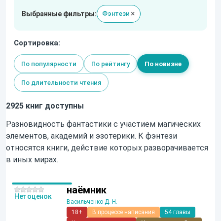
×
Выбранные фильтры:
Фэнтези
Сортировка:
По популярности
По рейтингу
По новизне
По длительности чтения
2925 книг доступны
Разновидность фантастики с участием магических
элементов, академий и эзотерики. К фэнтези
относятся книги, действие которых разворачивается
в иных мирах.
наёмник
Нет оценок
Васильченко Д. Н.
18+
В процессе написания
54 главы