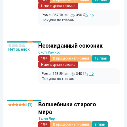
Нецензурная лексика
Роман
867.7K зн.
390
16
Покупка по главам
Неожиданный союзник
Нет оценок
Скотт Рамиро
18+
В процессе написания
12 глав
Нецензурная лексика
Роман
153.8K зн.
340
12
Покупка по главам
Волшебники старого
5 (1)
мира
Телея Лир
18+
В процессе написания
9 глав