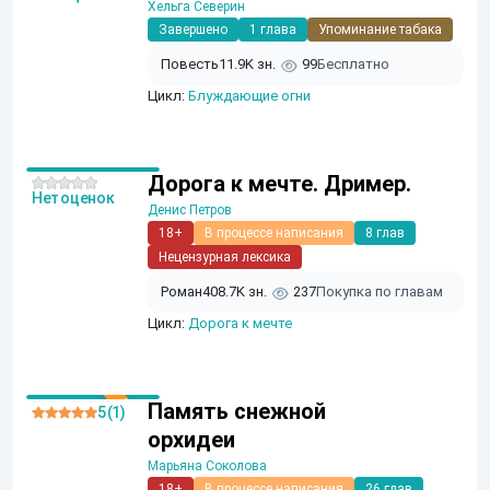
Хельга Северин
Завершено
1 глава
Упоминание табака
Повесть
11.9K зн.
99
Бесплатно
Цикл:
Блуждающие огни
Дорога к мечте. Дример.
Нет оценок
Денис Петров
18+
В процессе написания
8 глав
Нецензурная лексика
Роман
408.7K зн.
237
Покупка по главам
Цикл:
Дорога к мечте
Память снежной
5 (1)
орхидеи
Марьяна Соколова
18+
В процессе написания
26 глав