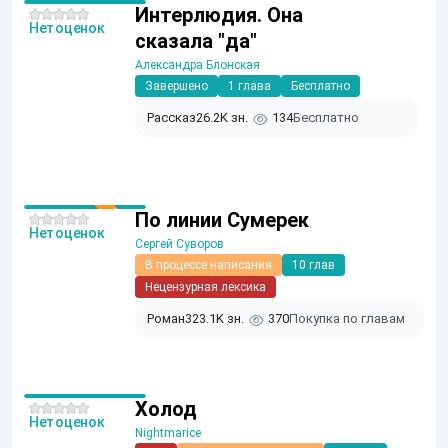
Интерлюдия. Она
Нет оценок
сказала "да"
Александра Блонская
Завершено
1 глава
Бесплатно
Рассказ
26.2K зн.
134
Бесплатно
По линии Сумерек
Нет оценок
Сергей Суворов
В процессе написания
10 глав
Нецензурная лексика
Роман
323.1K зн.
370
Покупка по главам
Холод
Нет оценок
Nightmarice