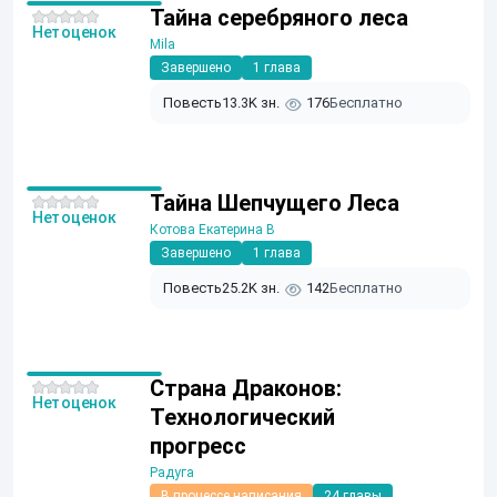
Тайна серебряного леса
Нет оценок
Mila
Завершено
1 глава
Повесть
13.3K зн.
176
Бесплатно
Тайна Шепчущего Леса
Нет оценок
Котова Екатерина В
Завершено
1 глава
Повесть
25.2K зн.
142
Бесплатно
Страна Драконов:
Нет оценок
Технологический
прогресс
Радуга
В процессе написания
24 главы