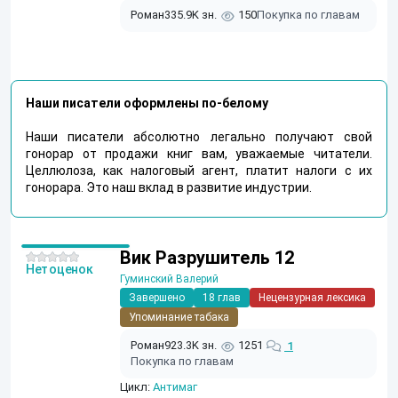
Роман
335.9K зн.
150
Покупка по главам
Наши писатели оформлены по-белому
Наши писатели абсолютно легально получают свой
гонорар от продажи книг вам, уважаемые читатели.
Целлюлоза, как налоговый агент, платит налоги с их
гонорара. Это наш вклад в развитие индустрии.
Вик Разрушитель 12
Нет оценок
Гуминский Валерий
Завершено
18 глав
Нецензурная лексика
Упоминание табака
Роман
923.3K зн.
1251
1
Покупка по главам
Цикл:
Антимаг