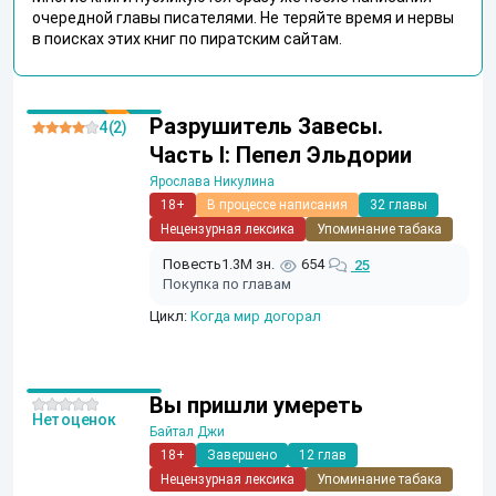
очередной главы писателями. Не теряйте время и нервы
в поисках этих книг по пиратским сайтам.
Разрушитель Завесы.
4 (2)
Часть I: Пепел Эльдории
Ярослава Никулина
18+
В процессе написания
32 главы
Нецензурная лексика
Упоминание табака
Повесть
1.3M зн.
654
25
Покупка по главам
Цикл:
Когда мир догорал
Вы пришли умереть
Нет оценок
Байтал Джи
18+
Завершено
12 глав
Нецензурная лексика
Упоминание табака