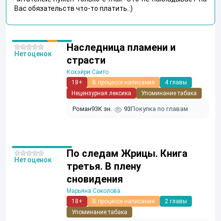
Вас обязательств что-то платить.:)
Наследница пламени и
Нет оценок
страсти
Кохэйри Саито
18+
В процессе написания
4 главы
Нецензурная лексика
Упоминание табака
Роман
93K зн.
93
Покупка по главам
По следам Жрицы. Книга
Нет оценок
третья. В плену
сновидения
Марьяна Соколова
18+
В процессе написания
2 главы
Упоминание табака