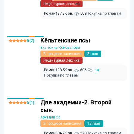
Нецензурная лексика
Роман
137.3K зн.
509
Покупка по главам
Кёльтенские псы
5 (2)
Екатерина Коновалова
В процессе написания
5 глав
Нецензурная лексика
Роман
138.5K зн.
606
14
Покупка по главам
Две академии-2. Второй
5 (1)
сын.
Аркадий Эс
В процессе написания
12 глав
Роман
304.7K зн.
278
Покупка по главам