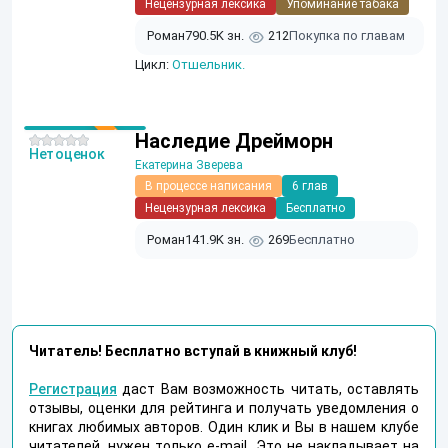
Нецензурная лексика
Упоминание табака
Роман
790.5K зн.
212
Покупка по главам
Цикл:
Отшельник.
Наследие Дрейморн
Нет оценок
Екатерина Зверева
В процессе написания
6 глав
Нецензурная лексика
Бесплатно
Роман
141.9K зн.
269
Бесплатно
Читатель! Бесплатно вступай в книжный клуб!
Регистрация
даст Вам возможность читать, оставлять
отзывы, оценки для рейтинга и получать уведомления о
книгах любимых авторов. Один клик и Вы в нашем клубе
читателей, нужен только e-mail. Это не накладывает на