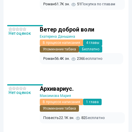
Роман
61.7K зн.
51
Покупка по главам
Ветер доброй воли
Нет оценок
Екатерина Даньшина
В процессе написания
4 главы
Упоминание табака
Бесплатно
Роман
56.4K зн.
236
Бесплатно
Архивариус.
Нет оценок
Максимова Мария
В процессе написания
1 глава
Упоминание табака
Повесть
22.1K зн.
82
Бесплатно