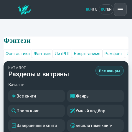
RU
EN
/
RU
EN
/
Фэнтези
Фантастика
Фэнтези
ЛитРПГ
Бояръ-аниме
Ромфант
Лю
КАТАЛОГ
Все жанры
Разделы и витрины
Каталог
Все книги
Жанры
Поиск книг
Умный подбор
Завершённые книги
Бесплатные книги