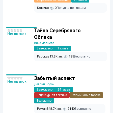
Комикс
0
Покупка по главам
Тайна Серебряного
Нет оценок
Облака
Вика Иванова
Завершено
1 глава
Рассказ
13.3K зн.
185
Бесплатно
Забытый аспект
Нет оценок
Делони Ворон
Завершено
24 главы
Нецензурная лексика
Упоминание табака
Бесплатно
Роман
848.7K зн.
2140
Бесплатно