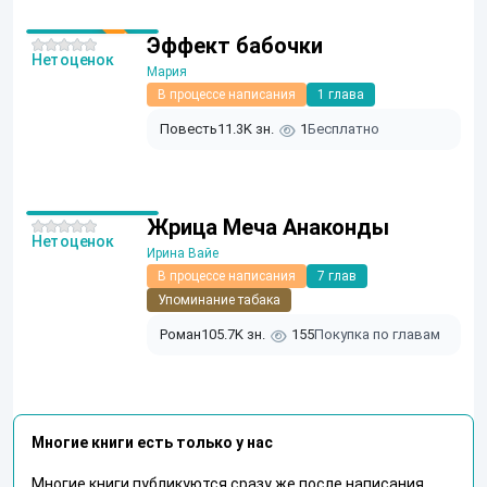
Эффект бабочки
Нет оценок
Мария
В процессе написания
1 глава
Повесть
11.3K зн.
1
Бесплатно
Жрица Меча Анаконды
Нет оценок
Ирина Вайе
В процессе написания
7 глав
Упоминание табака
Роман
105.7K зн.
155
Покупка по главам
Многие книги есть только у нас
Многие книги публикуются сразу же после написания