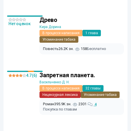
Древо
Нет оценок
Кира Дорина
В процессе написания
1 глава
Упоминание табака
Повесть
26.2K зн.
158
Бесплатно
Запретная планета.
4.7 (6)
Васильченко Д. Н.
В процессе написания
32 главы
Нецензурная лексика
Упоминание табака
Роман
395.9K зн.
2301
4
Покупка по главам