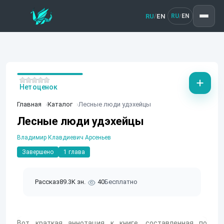
RU
EN
/
RU
EN
/
Нет оценок
Главная
Каталог
Лесные люди удэхейцы
Лесные люди удэхейцы
Владимир Клавдиевич Арсеньев
Завершено
1 глава
Рассказ
89.3K зн.
40
Бесплатно
Вот краткая аннотация к книге, составленная по