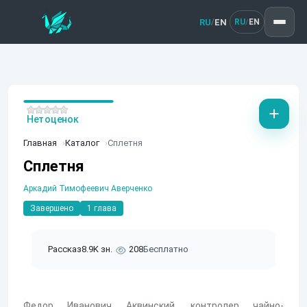
RU
EN
/
RU
EN
/
Нет оценок
Главная
Каталог
Сплетня
Сплетня
Аркадий Тимофеевич Аверченко
Завершено
1 глава
Рассказ
8.9K зн.
208
Бесплатно
Федор Иванович Аквинский, контролер чайно-