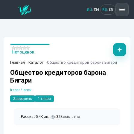
RU
EN
/
RU
EN
/
Нет оценок
Главная
Каталог
Общество кредиторов барона Бигари
Общество кредиторов барона
Бигари
Карел Чапек
Завершено
1 глава
Рассказ
5.4K зн.
32
Бесплатно