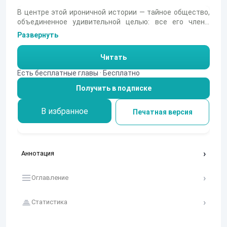
В центре этой ироничной истории — тайное общество,
объединенное удивительной целью: все его члены
когда-то одолжили деньги блистательному барону
Развернуть
Бигари. После смерти очередного «кредитора», старого
Поллитцера, рассказчик приоткрывает завесу над этим
Читать
странным братством. Читатель узнает о загадочном
аристократе, чья сказочная жизнь и невероятные
Есть бесплатные главы · Бесплатно
траты на роскошь оставили после себя лишь долговую
Получить в подписке
книгу. Что же связывает этих людей — благородство
или расчет, и какую роль в их судьбе сыграет
исчезнувший барон?
В избранное
Печатная версия
Аннотация
Оглавление
Статистика