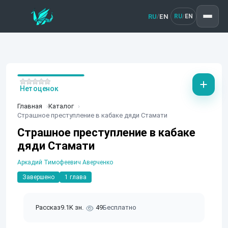
RU
EN
/
RU
EN
/
Нет оценок
Главная
Каталог
Страшное преступление в кабаке дяди Стамати
Страшное преступление в кабаке
дяди Стамати
Аркадий Тимофеевич Аверченко
Завершено
1 глава
Рассказ
9.1K зн.
49
Бесплатно