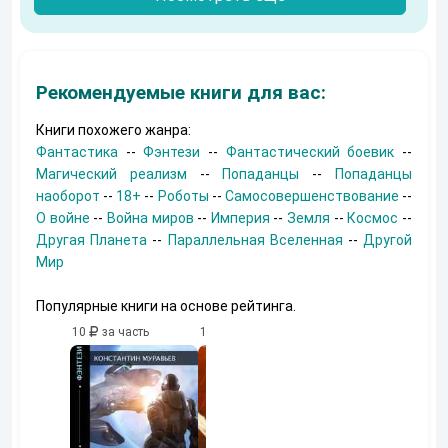
Рекомендуемые книги для вас:
Книги похожего жанра:
Фантастика
--
Фэнтези
--
Фантастический боевик
--
Магический реализм
--
Попаданцы
--
Попаданцы
наоборот
--
18+
--
Роботы
--
Самосовершенствование
--
О войне
--
Война миров
--
Империя
--
Земля
--
Космос
--
Другая Планета
--
Параллельная Вселенная
--
Другой
Мир
Популярные книги на основе рейтинга.
10
за часть
10
за часть
10
за часть