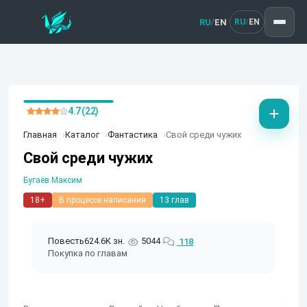
RU
EN
/
RU
EN
/
4.7 (22)
Главная
Каталог
Фантастика
Свой среди чужих
Свой среди чужих
Бугаёв Максим
18+
В процессе написания
13 глав
Повесть
624.6K зн.
5044
118
Покупка по главам