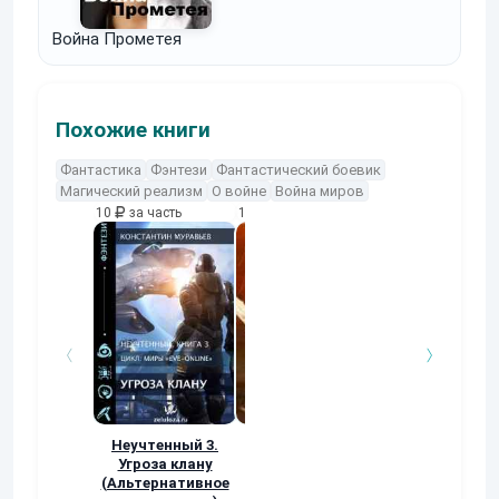
Война Прометея
Похожие книги
Фантастика
Фэнтези
Фантастический боевик
Магический реализм
О войне
Война миров
10
за часть
10
за часть
10
за часть
Неучтенный 3.
Возвращение
УДАВЬЯ ЯМА
Угроза клану
Наталья
Кер Рей
(Альтернативное
Шкуриндина