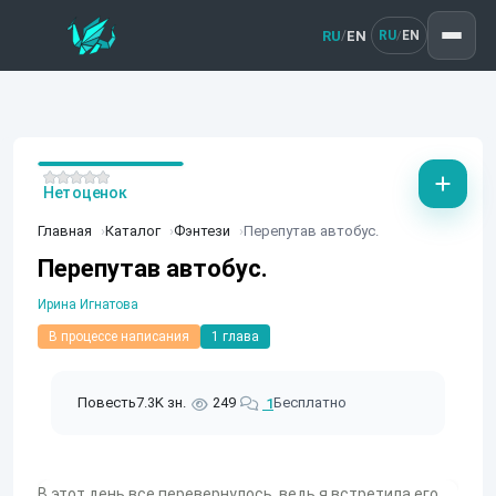
RU
EN
/
RU
EN
/
Нет оценок
Главная
Каталог
Фэнтези
Перепутав автобус.
Перепутав автобус.
Ирина Игнатова
В процессе написания
1 глава
Повесть
7.3K зн.
249
Бесплатно
1
В этот день все перевернулось, ведь я встретила его...