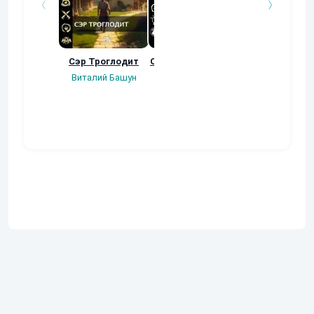
Сэр Троглодит
Осколки прошлого
Неучтенный 3
Угроза клану
Виталий Башун
Екатерина
(Альтернативн
Ермачкова (Фиби)
продолжение
Константин
Муравьев