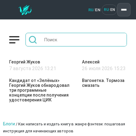
RU
EN
/
RU
EN
/
Георгий Жуков
Алексей
7 августа 2026 13:21
26 июля 2026 15:23
Кандидат от «Зелёных»
Вагонетка. Тормоза
Георгий Жуков обнародовал
смазать
три программные
концепции после получения
удостоверения ЦИК
Блоги
/
Как написать и издать книгу в жанре фэнтези: пошаговая
инструкция для начинающих авторов