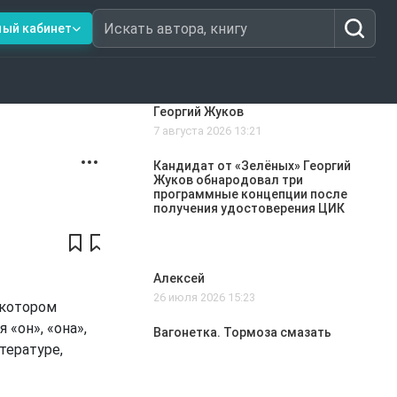
ный кабинет
Искать автора, книгу
Георгий Жуков
7 августа 2026 13:21
Кандидат от «Зелёных» Георгий
Жуков обнародовал три
программные концепции после
получения удостоверения ЦИК
Алексей
26 июля 2026 15:23
 котором
«он», «она»,
Вагонетка. Тормоза смазать
тературе,