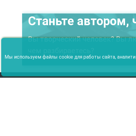
Станьте автором, 
Вы творческий человек? Вы лю
чем разбираетесь?
Мы используем файлы cookie для работы сайта, аналити
Издательство
Авторам
О Целлюлозе
Стать автором
Гид
Целлюлоза Право
Поиск
Инструкция для авторов
Инструкция
Способы оплаты