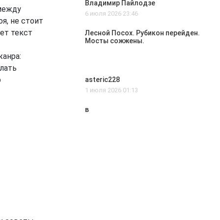
Владимир Пайлодзе
 между
6 июля 2026 23:46
я, не стоит
ет текст
Лесной Посох. Рубикон перейден.
Мосты сожжены.
жанра:
елать
р
asteric228
1 июля 2026 01:13
в