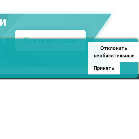
ми
 в
Стать автором
Отклонить 
необязательные
Принять
такты
zelluloza.ru
ическая поддержка
ультант
@
Почта