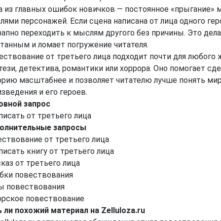
а из главных ошибок новичков — постоянное «прыгание»
ями персонажей. Если сцена написана от лица одного геро
запно переходить к мыслям другого без причины. Это дела
утанным и ломает погружение читателя.
ествование от третьего лица подходит почти для любого 
ези, детектива, романтики или хоррора. Оно помогает сд
орию масштабнее и позволяет читателю лучше понять ми
зведения и его героев.
овной запрос
писать от третьего лица
олнительные запросы
ествование от третьего лица
писать книгу от третьего лица
каз от третьего лица
бки повествования
ы повествования
орское повествование
 ли похожий материал на Zelluloza.ru