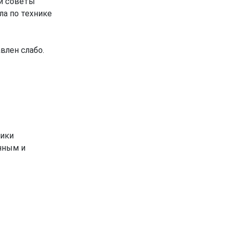
 и советы
ла по технике
влен слабо.
ники
нным и