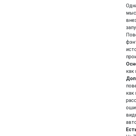
Одн
мысл
вне
зап
Пов
фэнт
ист
прои
Осн
как 
Доп
пов
как 
расс
оши
вид
авт
Есть