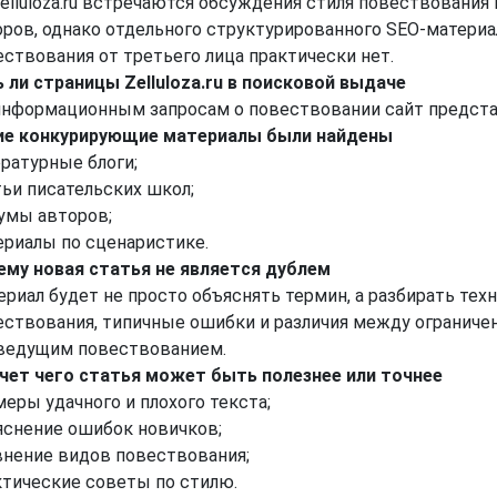
elluloza.ru встречаются обсуждения стиля повествования
оров, однако отдельного структурированного SEO-материа
ествования от третьего лица практически нет.
ь ли страницы Zelluloza.ru в поисковой выдаче
информационным запросам о повествовании сайт предста
ие конкурирующие материалы были найдены
ературные блоги;
тьи писательских школ;
умы авторов;
ериалы по сценаристике.
ему новая статья не является дублем
риал будет не просто объяснять термин, а разбирать тех
ествования, типичные ошибки и различия между ограниче
ведущим повествованием.
счет чего статья может быть полезнее или точнее
еры удачного и плохого текста;
яснение ошибок новичков;
внение видов повествования;
ктические советы по стилю.