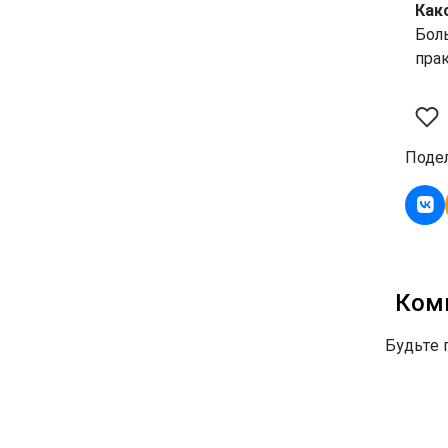
Как
Бол
пра
Подел
Ком
Будьте 