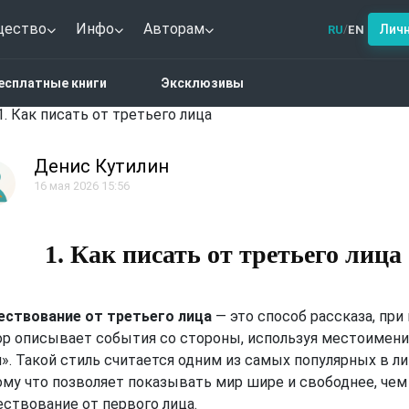
щество
Инфо
Авторам
Лич
RU
EN
/
есплатные книги
Эксклюзивы
1. Как писать от третьего лица
Денис Кутилин
16 мая 2026 15:56
1. Как писать от третьего лица
ествование от третьего лица
— это способ рассказа, при
ор описывает события со стороны, используя местоимения 
». Такой стиль считается одним из самых популярных в ли
ому что позволяет показывать мир шире и свободнее, чем
ествование от первого лица.