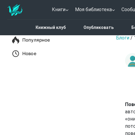
Книги
Моя библиотека
Сооб
Новый пост
Книжный клуб
Опубликовать
Б
Блоги
/
Популярное
Новое
Пов
авт
«они
пот
пов