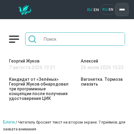
RU
EN
/
RU
EN
/
Георгий Жуков
Алексей
7 августа 2026 13:21
26 июля 2026 15:23
Кандидат от «Зелёных»
Вагонетка. Тормоза
Георгий Жуков обнародовал
смазать
три программные
концепции после получения
удостоверения ЦИК
Блоги
/
Читатель бросает текст на втором экране: 7 приёмов для
захвата внимания