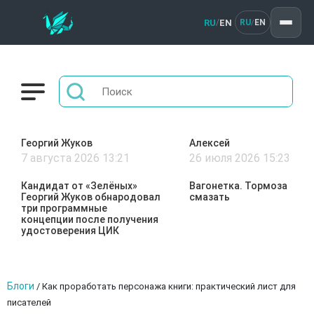
RU
EN
/
RU
EN
/
Георгий Жуков
Алексей
7 августа 2026 13:21
26 июля 2026 15:23
Кандидат от «Зелёных»
Вагонетка. Тормоза
Георгий Жуков обнародовал
смазать
три программные
концепции после получения
удостоверения ЦИК
Блоги
/
Как проработать персонажа книги: практический лист для
писателей