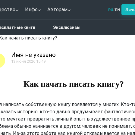
щество
Инфо
Авторам
Лич
RU
EN
/
есплатные книги
Эксклюзивы
Как начать писать книгу?
Имя не указано
13 июня 2026 15:49
Как начать писать книгу?
 написать собственную книгу появляется у многих. Кто-т
сказать историю, кто-то давно продумывает фантастическ
-то мечтает превратить личный опыт в художественное п
лема обычно начинается в другом: человек не понимает, 
нать. Из-за этого работа над книгой откладывается на не