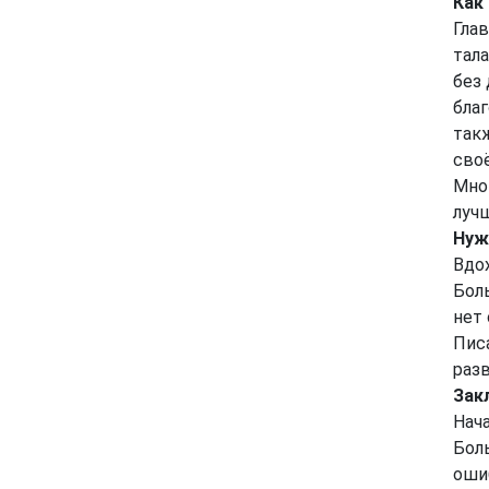
Как
Гла
тала
без
бла
так
сво
Мно
луч
Нуж
Вдох
Бол
нет
Писа
разв
Зак
Нача
Бол
оши