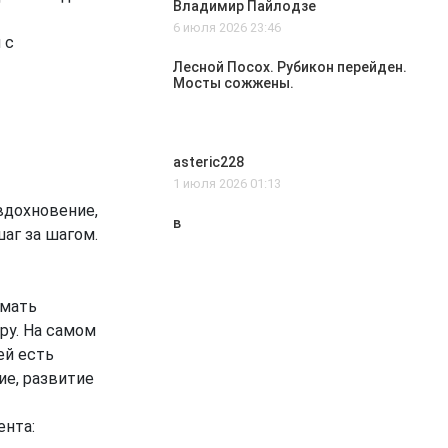
Владимир Пайлодзе
6 июля 2026 23:46
 с
Лесной Посох. Рубикон перейден.
Мосты сожжены.
asteric228
1 июля 2026 01:13
 вдохновение,
в
аг за шагом.
умать
ру. На самом
ей есть
ие, развитие
ента: