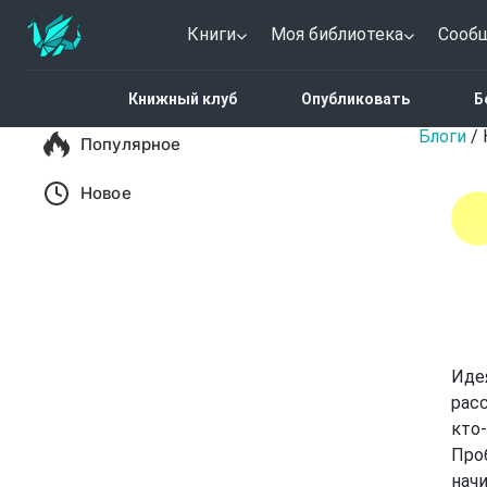
Книги
Моя библиотека
Сооб
Новый пост
Книжный клуб
Опубликовать
Б
Блоги
/
Популярное
Новое
Идея
рас
кто
Проб
начи