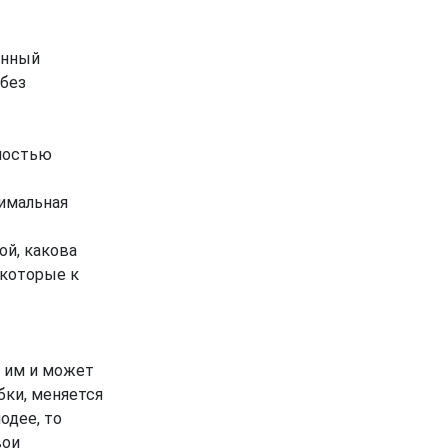
енный
 без
лностью
имальная
ой, какова
 которые к
 им и может
ки, меняется
одее, то
вои