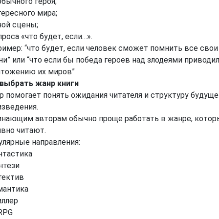
обычного героя;
тересного мира;
ной сцены;
проса «что будет, если…».
ример: “что будет, если человек сможет помнить все сво
и” или “что если бы победа героев над злодеями приводи
чтожению их миров”
 выбрать жанр книги
р помогает понять ожидания читателя и структуру будуще
изведения.
инающим авторам обычно проще работать в жанре, котор
ивно читают.
улярные направления:
нтастика
нтези
тектив
омантика
иллер
tRPG