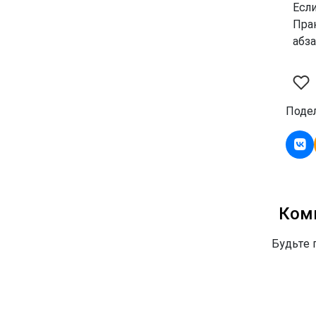
Если
Пра
абза
Подел
Ком
Будьте 