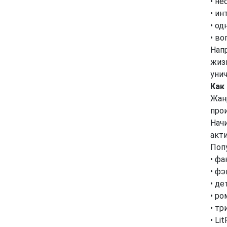
• не
• ин
• од
• во
Нап
жизн
уни
Как
Жан
про
Нач
акт
Поп
• фа
• фэ
• де
• р
• тр
• Li