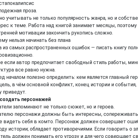
остапокалипсис
лодежная проза.
но учитывать не только популярность жанра, но и собств
рес к теме. Работа над книгой занимает месяцы, поэтому
тренней мотивации закончить рукопись сложно.
му нельзя начинать без плана
а из самых распространенных ошибок — писать книгу по
ровизационно.
е если автор предпочитает свободный стиль работы, мин
ктура все равно нужна.
д началом полезно определить: кем является главный гер
цель, в чём основной конфликт, конец истории и события,
у приведут.
 создать персонажей
атели запоминают не только сюжет, но и героев.
ателю персонажи должны быть интересны, сопереживать
е видеть себя в комто. Персонаж должен совершает ошиб
оду истории; обладает противоречиями. Если говорить о зл
тель должен понимать его угрозу и для чего совершает с