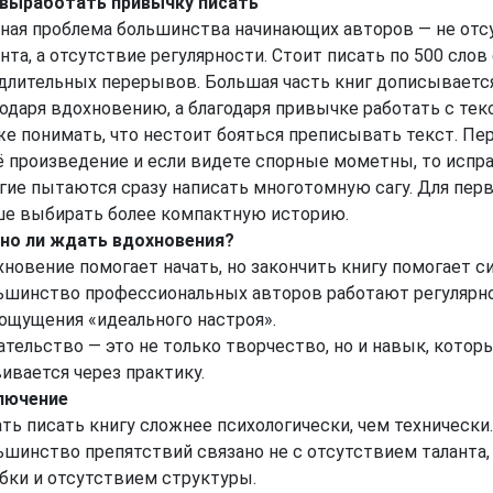
 выработать привычку писать
вная проблема большинства начинающих авторов — не отс
нта, а отсутствие регулярности. Стоит писать по 500 сло
 длительных перерывов. Большая часть книг дописываетс
годаря вдохновению, а благодаря привычке работать с тек
же понимать, что нестоит бояться преписывать текст. П
ё произведение и если видете спорные мометны, то испра
гие пытаются сразу написать многотомную сагу. Для перв
ше выбирать более компактную историю.
но ли ждать вдохновения?
новение помогает начать, но закончить книгу помогает с
ьшинство профессиональных авторов работают регулярно
 ощущения «идеального настроя».
тельство — это не только творчество, но и навык, котор
ивается через практику.
лючение
ть писать книгу сложнее психологически, чем технически.
ьшинство препятствий связано не с отсутствием таланта, 
бки и отсутствием структуры.