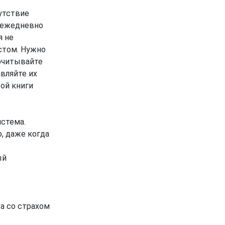
утствие
в ежедневно
я не
стом. Нужно
ерчитывайте
вляйте их
ой книги
истема.
, даже когда
ый
а со страхом