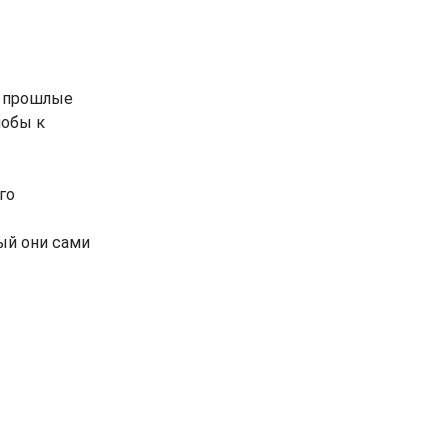
и прошлые
лобы к
го
ый они сами