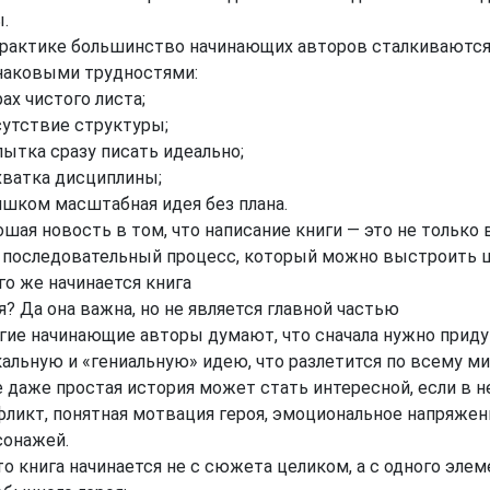
.
практике большинство начинающих авторов сталкиваются
наковыми трудностями:
рах чистого листа;
сутствие структуры;
пытка сразу писать идеально;
хватка дисциплины;
ишком масштабная идея без плана.
шая новость в том, что написание книги — это не только
и последовательный процесс, который можно выстроить ш
го же начинается книга
? Да она важна, но не является главной частью
гие начинающие авторы думают, что сначала нужно прид
альную и «гениальную» идею, что разлетится по всему ми
 даже простая история может стать интересной, если в н
фликт, понятная мотвация героя, эмоциональное напряжен
сонажей.
о книга начинается не с сюжета целиком, а с одного элем