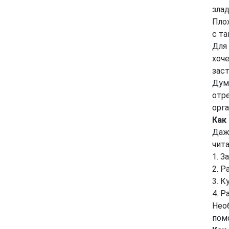
злад
Пло
с та
Для 
хоч
зас
Дум
отр
орг
Как
Даж
чита
1. З
2. Р
3. К
4. Р
Нео
пом