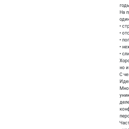
годы
На 
оди
• ст
• от
• по
• не
• сл
Хоро
но 
С че
Идея
Мно
уник
деле
кон
пер
Част