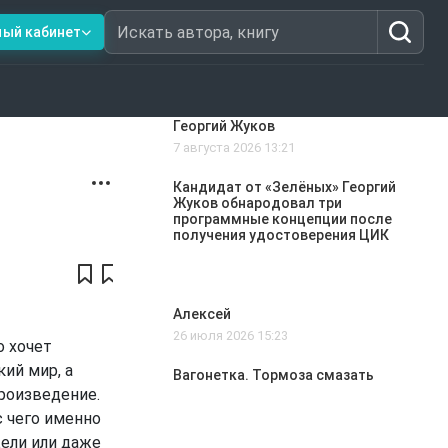
ный кабинет
Искать автора, книгу
Георгий Жуков
7 августа 2026 13:21
Кандидат от «Зелёных» Георгий
Жуков обнародовал три
программные концепции после
получения удостоверения ЦИК
Алексей
26 июля 2026 15:23
о хочет
ий мир, а
Вагонетка. Тормоза смазать
роизведение.
с чего именно
дели или даже