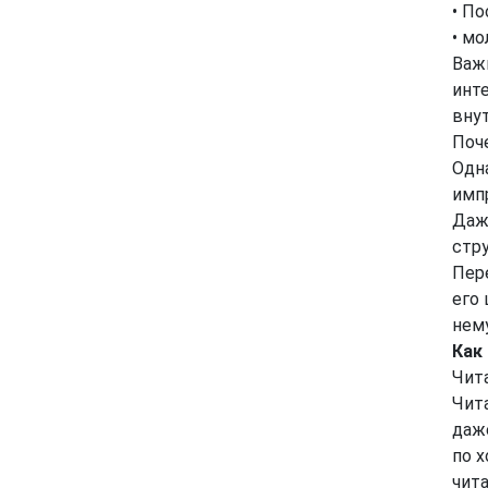
• П
• мо
Важ
инте
вну
Поче
Одн
имп
Даж
стру
Пере
его 
нем
Как
Чит
Чит
даж
по х
чита