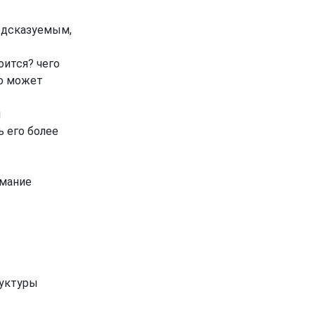
едсказуемым,
оится? чего
то может
н
 его более
имание
руктуры