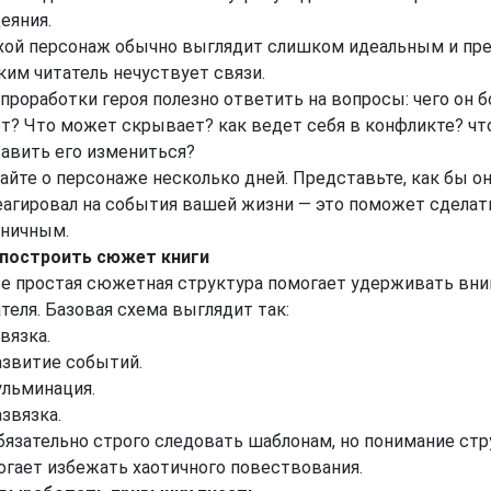
еяния.
хой персонаж обычно выглядит слишком идеальным и пр
ким читатель нечуствует связи.
проработки героя полезно ответить на вопросы: чего он б
ет? Что может скрывает? как ведет себя в конфликте? ч
тавить его измениться?
айте о персонаже несколько дней. Представьте, как бы о
еагировал на события вашей жизни — это поможет сделать
аничным.
 построить сюжет книги
е простая сюжетная структура помогает удерживать вн
теля. Базовая схема выглядит так:
авязка.
азвитие событий.
ульминация.
азвязка.
бязательно строго следовать шаблонам, но понимание ст
огает избежать хаотичного повествования.