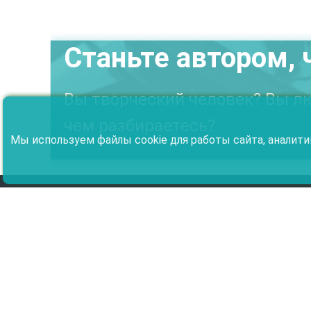
Станьте автором, 
Вы творческий человек? Вы лю
чем разбираетесь?
Мы используем файлы cookie для работы сайта, аналити
Издательство
Авторам
О Целлюлозе
Стать автором
Гид
Целлюлоза Право
Поиск
Инструкция для авторов
Инструкция
Способы оплаты