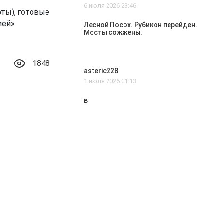
6 июля 2026 23:46
фты), готовые
ей».
Лесной Посох. Рубикон перейден.
Мосты сожжены.
1848
asteric228
1 июля 2026 01:13
в