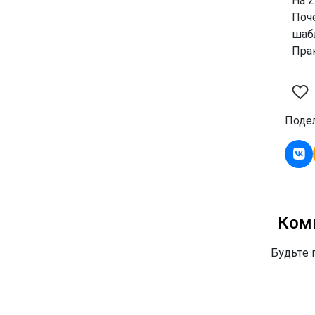
На Z
Поч
шаб
Прак
Подел
Ком
Будьте 