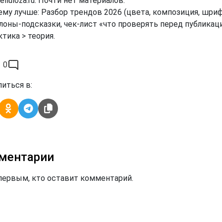
elluloza.ru: Почти нет материалов.
ему лучше: Разбор трендов 2026 (цвета, композиция, шри
лоны-подсказки, чек-лист «что проверять перед публикаци
тика > теория.
0
иться в:
ментарии
первым, кто оставит комментарий.