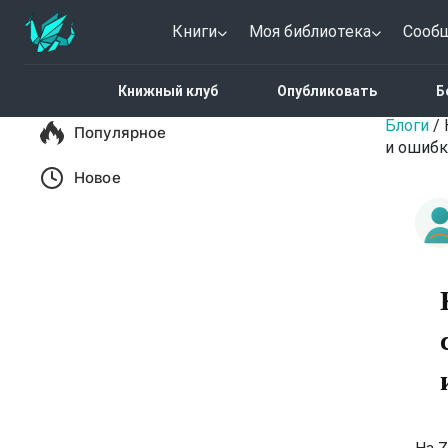
Книги
Моя библиотека
Сооб
Новый пост
Книжный клуб
Опубликовать
Б
Блоги
/
Популярное
и ошибк
Новое