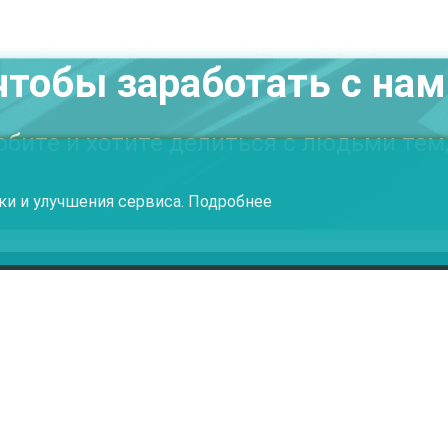
чтобы заработать с на
бите и хотите делиться с людьми тем,
ки и улучшения сервиса.
Подробнее
Документы
Кон
Агентский договор
info@
Эксклюзивное соглашение
Техн
Правила для пользователей
Конс
Пользовательское соглашение
Договор-публичная оферта для пользователей