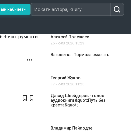
ный кабинет
Искать автора, книгу
26 + инструменты
Алексей Полежаев
26 июля 2026 15:23
Вагонетка. Тормоза смазать
Георгий Жуков
17 июля 2026 11:25
Давид Шнейдеров - голос
аудиокниги &quot;Путь без
креста&quot;
Владимир Пайлодзе