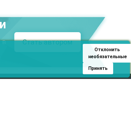
ми
 в
Стать автором
Отклонить 
необязательные
Принять
такты
zelluloza.ru
ическая поддержка
ультант
@