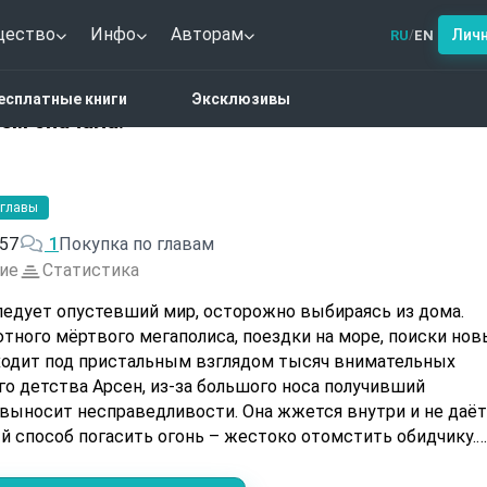
щество
Инфо
Авторам
Лич
RU
EN
/
утопия
Мир опустел. Начнем сначала!
есплатные книги
Эксклюзивы
ем сначала!
 главы
57
1
Покупка по главам
ие
Статистика
едует опустевший мир, осторожно выбираясь из дома.
тного мёртвого мегаполиса, поездки на море, поиски нов
сходит под пристальным взглядом тысяч внимательных
 выносит несправедливости. Она жжется внутри и не даёт
 способ погасить огонь – жестоко отомстить обидчику.
. Рыжеволосая Милли переезжает из
уменьшить боль от потери любимого. Она узнает о