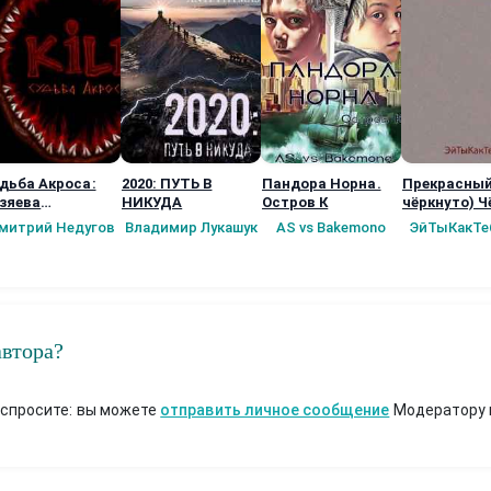
дьба Акроса:
2020: ПУТЬ В
Пандора Норна.
Прекрасный
зяева
НИКУДА
Остров К
чёркнуто) Ч
рионеток (2
новый мир!!
митрий Недугов
Владимир Лукашук
AS vs Bakemono
ЭйТыКакТе
ига)
автора?
 спросите: вы можете
отправить личное сообщение
Модератору 