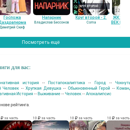
Госпожа
Напарник
Круг второй - 2.
ЖК: СЕ
Даздраперма
ВЕК НАШ
Владислав Бессонов
Coma
Деметрий Скиф
Гость
Посмотреть ещё
иги для вас:
рнативная история
--
Постапокалиптика
--
Город
--
Чокнут
 Человек
--
Хрупкая Девушка
--
Обыкновенный Герой
--
Коман
ативная История
--
Выживание
--
Человек
--
Апокалипсис
снове рейтинга.
0
за часть
10
за часть
10
за часть
10
за часть