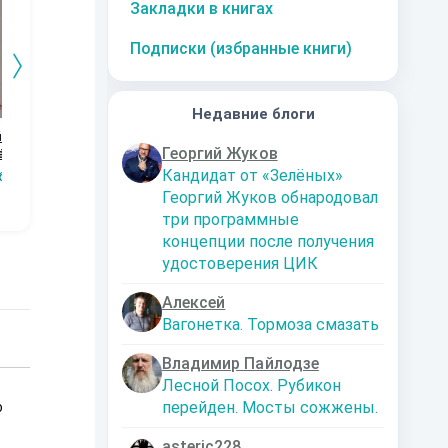
Закладки в книгах
Подписки (избранные книги)
Недавние блоги
(пере
Девушка с
Мир тьмы, да
До революции
Дн
Георгий Жуков
ёртов
изумрудными
будет свет!
До
Solovei
!
глазами
Кандидат от «Зелёных»
бяТам
Ярошенко Евгений
Рино Рэйнс Мичуро
Георгий Жуков обнародовал
три программные
концепции после получения
удостоверения ЦИК
Алексей
Вагонетка. Тормоза смазать
Владимир Пайлодзе
Лесной Посох. Рубикон
перейден. Мосты сожжены.
о
asteric228