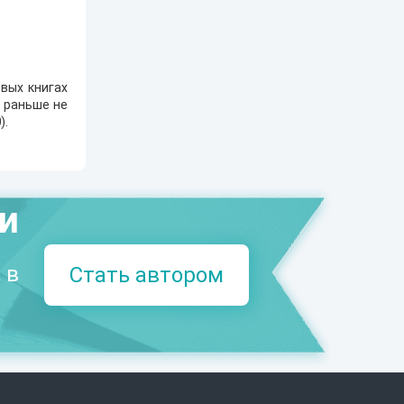
вых книгах
е раньше не
0
).
ми
 в
Стать автором