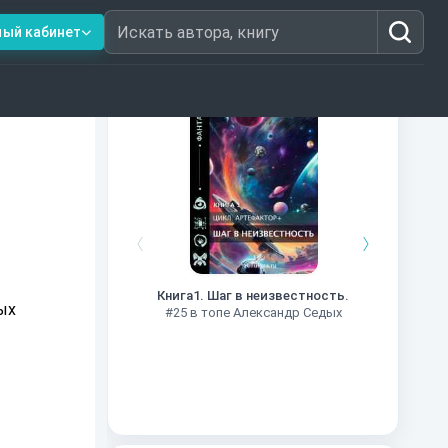
ный кабинет
Искать автора, книгу
Книги из топ-100
Далёкие
Импе
Книга1. Шаг в неизвестность.
#27 в 
ых
#25 в топе Александр Седых