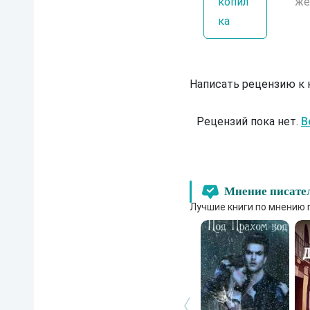
копил
же
ка
Написать рецензию к
Рецензий пока нет.
В
Мнение писате
Лучшие книги по мнению 