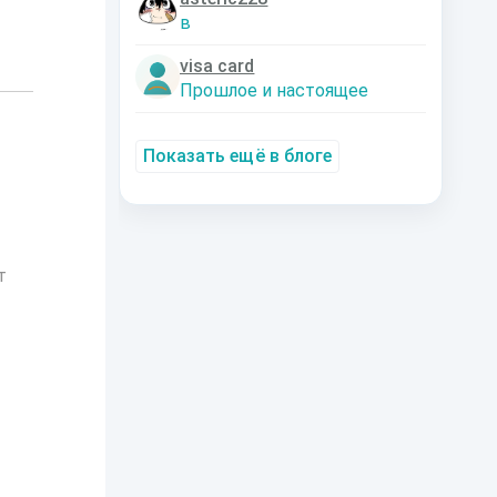
в
visa card
Прошлое и настоящее
Показать ещё в блоге
т