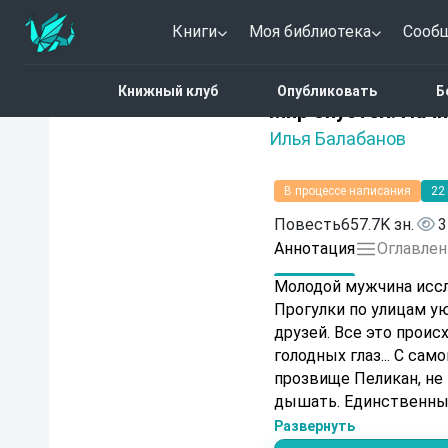
Книги
Моя библиотека
Сооб
Главная
Каталог
Анти
Книжный клуб
Опубликовать
Б
Нет оценок
Мир опустел. Начн
Илья Балабанов
В процессе написания
22
Повесть
657.7K зн.
3
Аннотация
Оглавлен
Молодой мужчина иссл
Прогулки по улицам ую
друзей. Все это прои
голодных глаз... С самого детства Арсен, из-за большого носа получивший
прозвище Пеликан, не
дышать. Единственный
Льётся кровь, и город становится чище..
Развернуть
Голландии в Токио, чтобы 