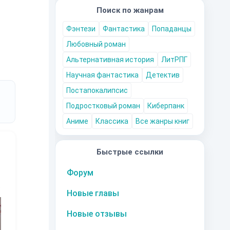
Поиск по жанрам
т
Фэнтези
Фантастика
Попаданцы
лем
Любовный роман
Альтернативная история
ЛитРПГ
Научная фантастика
Детектив
Постапокалипсис
Подростковый роман
Киберпанк
Аниме
Классика
Все жанры книг
Быстрые ссылки
Форум
Новые главы
10
за часть
10
за часть
10
за часть
1
Новые отзывы