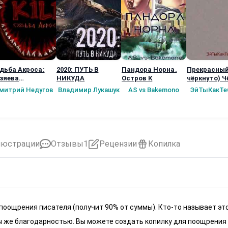
дьба Акроса:
2020: ПУТЬ В
Пандора Норна.
Прекрасный
зяева
НИКУДА
Остров К
чёркнуто) Ч
рионеток (2
новый мир!!
митрий Недугов
Владимир Лукашук
AS vs Bakemono
ЭйТыКакТе
ига)
люстрации
Отзывы
1
Рецензии
Копилка
 поощрения писателя (получит 90% от суммы). Кто-то называет эт
 мы же благодарностью. Вы можете создать копилку для поощрения