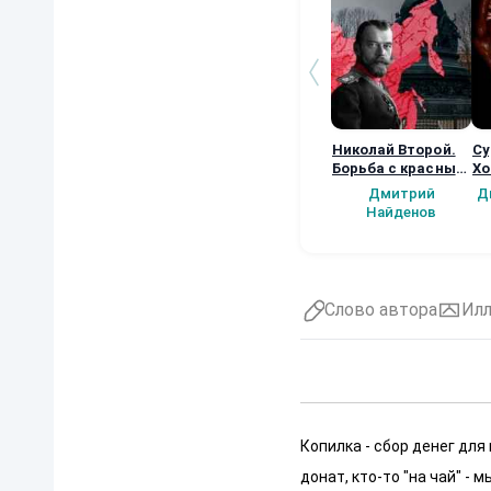
Николай Второй.
Су
Борьба с красным
Хо
террором.
ма
Дмитрий
Д
кн
Найденов
Слово автора
Ил
Копилка - сбор денег для
донат, кто-то "на чай" -