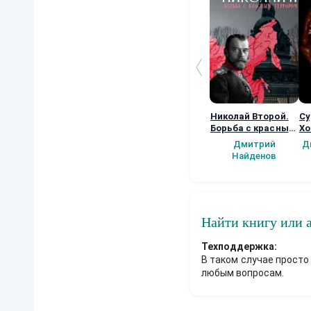
Николай Второй.
Су
Борьба с красным
Хо
террором.
ма
Дмитрий
Д
кн
Найденов
Найти книгу или 
Техподдержка:
В таком случае просто
любым вопросам.