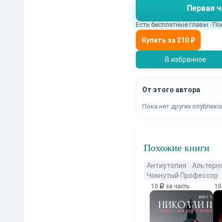
Первая ч
дивном острове, на к
лишь те, кто способен про
Есть бесплатные главы · По
планеты. Эксперимент
Менсфилдом. Девушка решает испы
глухом лесу.
В избранное
От этого автора
Пока нет других опублико
Похожие книги
Антиутопия
Альтерн
Чокнутый Профессор
10
за часть
1