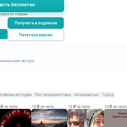
асть бесплатно
отором планируют строить город. Поселиться в нем смогу
йти особый интеллектуальный тест. Лучшие люди
купка по главам
альное государство, основанное миллиардером-мечтате
Получить в подписке
тать судьбу... Просто старик, живущий в
 Чёрное на чёрном. Про него нельзя рассказывать.
Печатная версия
ванных книг автора.
ативная история
Постапокалиптика
Апокалипсис
Город
0
за часть
10
за часть
10
за часть
10
за часть