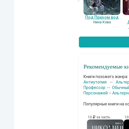
Под Прахом вод
Нина Кова
Рекомендуемые кн
Книги похожего жанра:
Антиутопия
--
Альте
Профессор
--
Обычный
Персонажей
--
Альтерн
Популярные книги на о
10
за часть
1