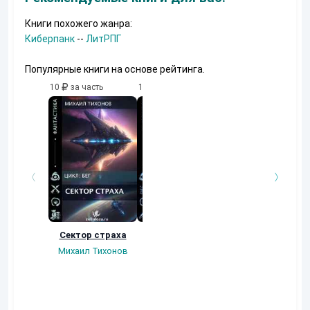
Книги похожего жанра:
Киберпанк
--
ЛитРПГ
Популярные книги на основе рейтинга.
10
за часть
10
за часть
10
за часть
Сектор страха
Миры восьми.
"Перерожденные 
иже с ними..."
Михаил Тихонов
Reinar
Становление.
Книга вторая,
часть 2
Evgueni_Sintezov