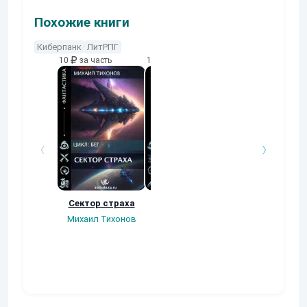
Похожие книги
Киберпанк
ЛитРПГ
10
за часть
10
за часть
10
за часть
Сектор страха
Миры восьми.
"Перерожденны
иже с ними...
Михаил Тихонов
Reinar
Становление
Книга вторая
часть 2
Evgueni_Sintez