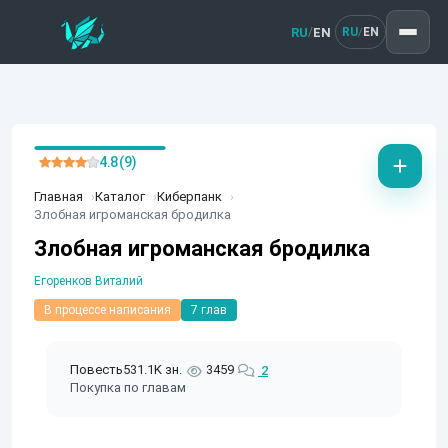
RU
EN
/
RU
EN
/
4.8 (9)
Главная
Каталог
Киберпанк
Злобная игроманская бродилка
Злобная игроманская бродилка
Егоренков Виталий
В процессе написания
7 глав
Повесть
531.1K зн.
3459
2
Покупка по главам