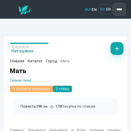
RU
EN
/
RU
EN
/
Нет оценок
Главная
Каталог
Город
Мать
Мать
Гакман Нина
В процессе написания
2 главы
Повесть
39K зн.
178
Покупка по главам
Смерть близкого человека и боль потери словно