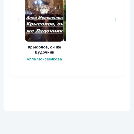
Крысолов, он же
Из жизни
Я - Маг
Дудочник
привидений
Ильченко Витал
Алла Моисеенкова
Антон Седов