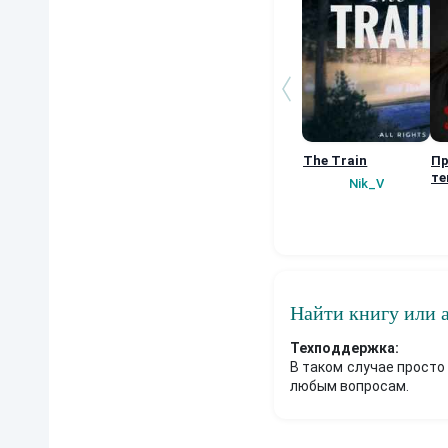
The Train
Пр
те
Nik_V
Найти книгу или 
Техподдержка:
В таком случае просто
любым вопросам.