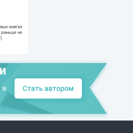
вых книгах
е раньше не
7
).
ми
 в
Стать автором