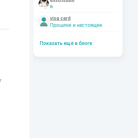
в
visa card
Прошлое и настоящее
Показать ещё в блоге
т