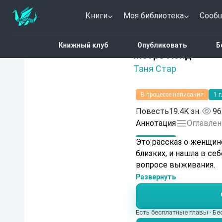
Книги
Моя библиотека
Сооб
Главная
Каталог
Дра
Книжный клуб
Опубликовать
Б
Нет оценок
Метро Лэнд
Таня Стар
В процессе написания
1 
Повесть
19.4K зн.
96
Аннотация
Оглавлен
Это рассказ о женщине
близких, и нашла в се
вопросе выживания.
Развернуть
Есть бесплатные главы · Б