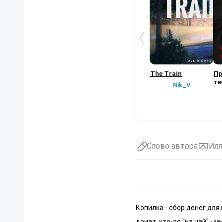
The Train
Пр
те
Nik_V
Слово автора
Ил
Копилка - сбор денег для
донат, кто-то "на чай" -