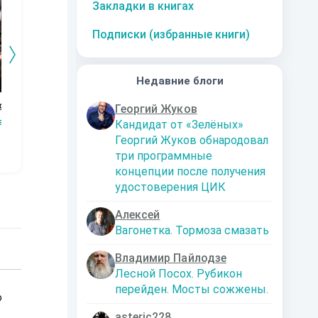
Закладки в книгах
Подписки (избранные книги)
Недавние блоги
волом
Олицетворяющий
Бегущий от
Альдао-за
За
Георгий Жуков
Ненависть:
пустоты: Лич
гранью/Путь к
Ох
aT
Кандидат от «Зелёных»
Революционер
себе.
ReRead
ReRead
Reinar
Георгий Жуков обнародовал
три программные
концепции после получения
удостоверения ЦИК
Алексей
Вагонетка. Тормоза смазать
Владимир Пайлодзе
Лесной Посох. Рубикон
перейден. Мосты сожжены.
о
asteric228