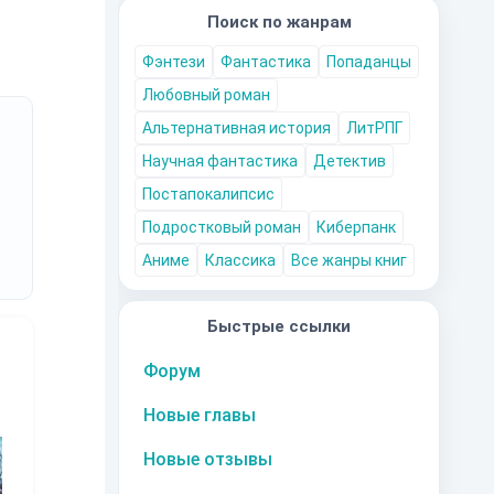
Поиск по жанрам
Фэнтези
Фантастика
Попаданцы
Любовный роман
Альтернативная история
ЛитРПГ
Научная фантастика
Детектив
Постапокалипсис
Подростковый роман
Киберпанк
Аниме
Классика
Все жанры книг
Быстрые ссылки
Форум
Новые главы
10
за часть
10
за часть
10
за часть
1
Новые отзывы