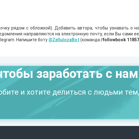
очку рядом с обложкой). Добавить автора, чтобы узнавать о но
ведомления направляются на электронную почту, если Вы сами е
legram. Напишите боту
@ZellulozaBot
(команда
/followbook 1185
чтобы заработать с на
бите и хотите делиться с людьми тем,