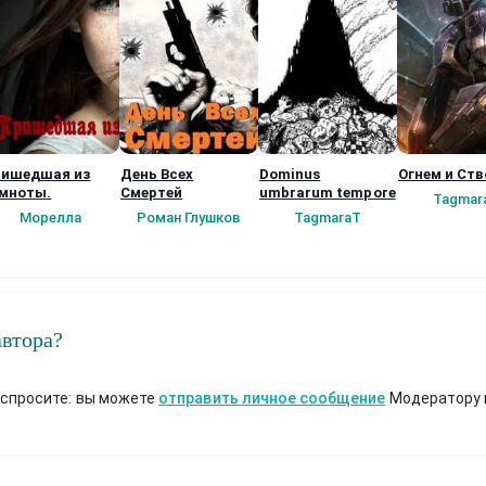
ишедшая из
День Всех
Dominus
Огнем и Ст
мноты.
Смертей
umbrarum tempore
Tagmar
Морелла
Роман Глушков
TagmaraT
автора?
 спросите: вы можете
отправить личное сообщение
Модератору 