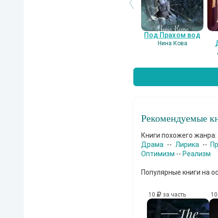
Под Прахом вод
Нина Кова
Рекомендуемые кн
Книги похожего жанра:
Драма
--
Лирика
--
П
Оптимизм
--
Реализм
Популярные книги на о
10
за часть
1