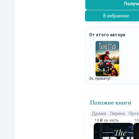
Получи
В избранное
От этого автора
Эх, прокачу!
Похожие книги
Драма
Лирика
Проз
10
за часть
1