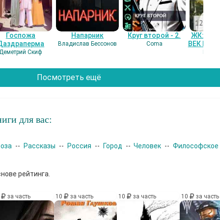
Госпожа
Напарник
Круг второй - 2.
ЖК: СЕ
Даздраперма
ВЕК НАШ
Владислав Бессонов
Coma
Деметрий Скиф
Гость
Посмотреть ещё
иги для вас:
роза
--
Рассказы
--
Россия
--
Город
--
Человек
--
Философское
снове рейтинга.
0
за часть
10
за часть
10
за часть
10
за часть