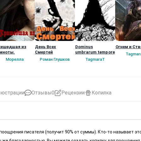
ишедшая из
День Всех
Dominus
Огнем и Ст
мноты.
Смертей
umbrarum tempore
Tagmar
Морелла
Роман Глушков
TagmaraT
люстрации
Отзывы
0
Рецензии
Копилка
 поощрения писателя (получит 90% от суммы). Кто-то называет эт
 мы же благодарностью. Вы можете создать копилку для поощрения