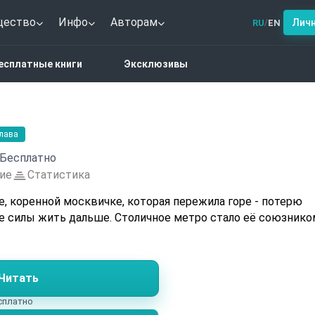
щество
Инфо
Авторам
Лич
RU
EN
/
ма
Метро Лэнд
есплатные книги
Эксклюзивы
глава
Бесплатно
ие
Статистика
, коренной москвичке, которая пережила горе - потерю
бе силы жить дальше. Столичное метро стало её союзнико
Читать
есплатно