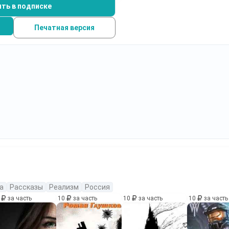
ть в подписке
Печатная версия
а
Рассказы
Реализм
Россия
0
за часть
10
за часть
10
за часть
10
за часть