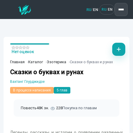
RU
EN
/
RU
EN
/
Нет оценок
Главная
Каталог
Эзотерика
Сказки о буквах и рунах
Сказки о буквах и рунах
Вахтанг Глурджидзе
В процессе написания
5 глав
Повесть
48K зн.
228
Покупка по главам
Легенды, рассказы и истории о появлении различных