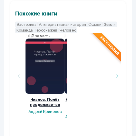
Похожие книги
Эзотерика
Альтернативная история
Сказки
Земля
Команда Персонажей
Человек
10
за часть
10
за часть
10
за часть
Чкалов. Полёт
Как мужик Лешего
Магический
продолжается
с Водяным
Дневник. От
рассудил
психологии к
Андрей Кривонос
магии.
Анастасия Маслова
Руслан Мехтие