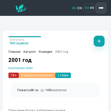
RU
EN
/
RU
EN
/
Нет оценок
Главная
Каталог
Комедия
2001 год
2001 год
Константин Энбо
18+
В процессе написания
1 глава
Повесть
8K зн.
145
Бесплатно
Описание будет добавлено позже.