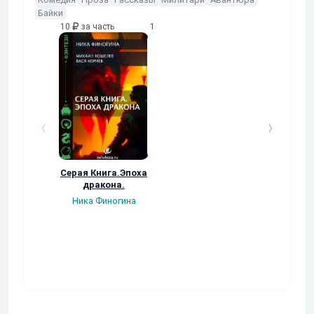
Байки
10
за часть
10
за часть
10
за часть
Серая Книга.Эпоха
Путь от норы до
Эффективность
дракона.
поля
каждой операц
как
Ника Финогина
Мария-Лутеция
автоматизац
поднимает в
бизнес на нов
уровень
Илья Быков