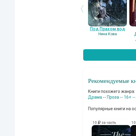
Под Прахом вод
Нина Кова
Рекомендуемые кн
Книги похожего жанра:
Драма
--
Проза
--
16+
-
Популярные книги на о
10
за часть
1