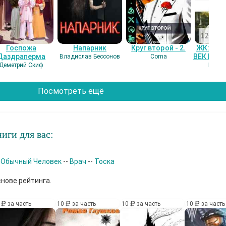
Госпожа
Напарник
Круг второй - 2.
ЖК: СЕ
Даздраперма
ВЕК НАШ
Владислав Бессонов
Coma
Деметрий Скиф
Гость
Посмотреть ещё
иги для вас:
-
Обычный Человек
--
Врач
--
Тоска
снове рейтинга.
0
за часть
10
за часть
10
за часть
10
за часть