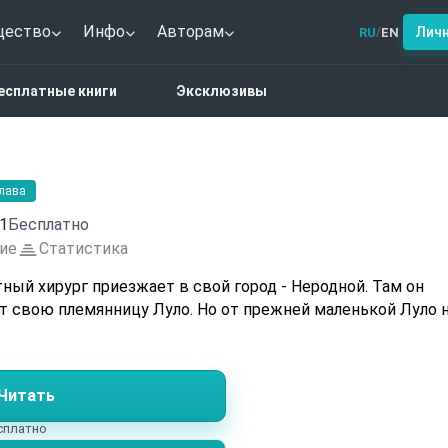
щество
Инфо
Авторам
Лич
RU
EN
/
ма
Луло
есплатные книги
Эксклюзивы
глава
1
Бесплатно
ие
Статистика
ный хирург приезжает в свой город - Неродной. Там он
ет свою племянницу Луло. Но от прежней маленькой Луло 
Читать
есплатно