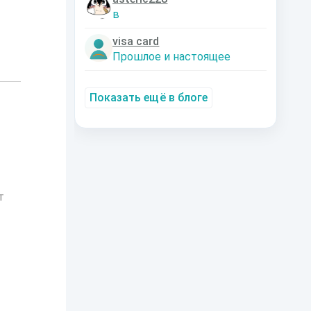
в
visa card
Прошлое и настоящее
Показать ещё в блоге
т