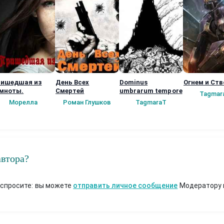
ишедшая из
День Всех
Dominus
Огнем и Ст
мноты.
Смертей
umbrarum tempore
Tagmar
Морелла
Роман Глушков
TagmaraT
автора?
 спросите: вы можете
отправить личное сообщение
Модератору 