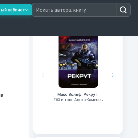
ный кабинет
Искать автора, книгу
Книги из топ-100
#7
Макс Вольф. Рекрут.
не
#63 в топе Алекс Каменев