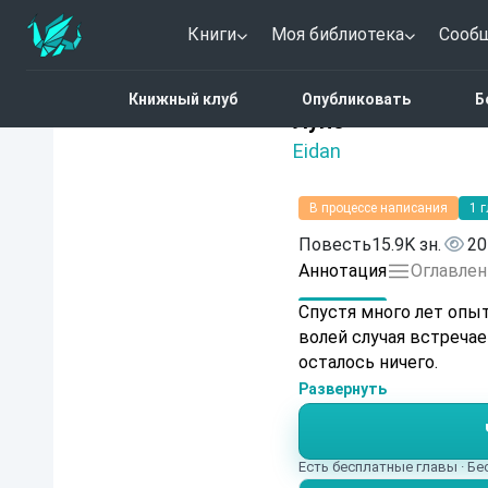
Книги
Моя библиотека
Сооб
Главная
Каталог
Дра
Книжный клуб
Опубликовать
Б
Нет оценок
Луло
Eidan
В процессе написания
1 
Повесть
15.9K зн.
20
Аннотация
Оглавлен
Спустя много лет опыт
волей случая встреча
осталось ничего.
Развернуть
Есть бесплатные главы · Б