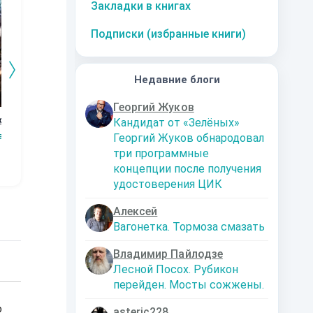
Закладки в книгах
Подписки (избранные книги)
Недавние блоги
Георгий Жуков
волом
Олицетворяющий
Бегущий от
Альдао-за
За
Кандидат от «Зелёных»
Ненависть:
пустоты: Лич
гранью/Путь к
Ох
aT
Георгий Жуков обнародовал
Революционер
себе.
ReRead
ReRead
Reinar
три программные
концепции после получения
удостоверения ЦИК
Алексей
Вагонетка. Тормоза смазать
Владимир Пайлодзе
Лесной Посох. Рубикон
перейден. Мосты сожжены.
о
asteric228