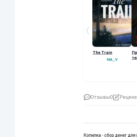
The Train
Пр
те
Nik_V
Отзывы
0
Реценз
Копилка - сбор денег для