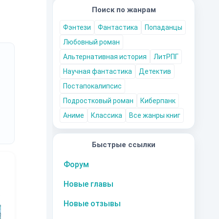
Поиск по жанрам
Фэнтези
Фантастика
Попаданцы
Любовный роман
Альтернативная история
ЛитРПГ
Научная фантастика
Детектив
Постапокалипсис
Подростковый роман
Киберпанк
Аниме
Классика
Все жанры книг
Быстрые ссылки
Форум
Новые главы
10
за часть
10
за часть
10
за часть
1
Новые отзывы