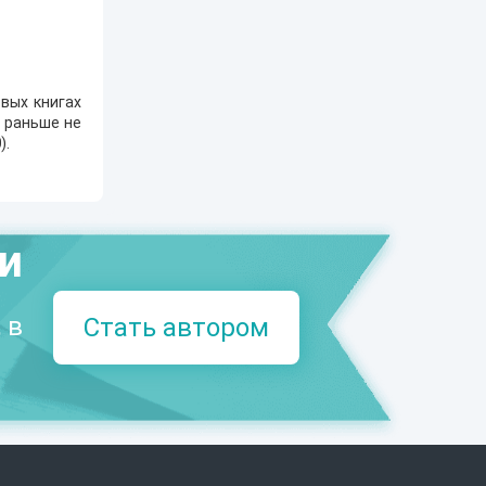
вых книгах
е раньше не
0
).
ми
 в
Стать автором