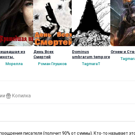
ишедшая из
День Всех
Dominus
Огнем и Ст
мноты.
Смертей
umbrarum tempore
Tagmar
Морелла
Роман Глушков
TagmaraT
ии
Копилка
 поощрения писателя (получит 90% от суммы). Кто-то называет эт