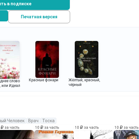
ть в подписке
Печатная версия
Красные фонари
Жёлтый, красный,
днее слово
чёрный
, или Идеал
ый Человек
Врач
Тоска
0
за часть
10
за часть
10
за часть
10
за часть