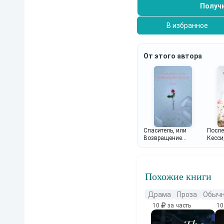
Получи
В избранное
От этого автора
Спаситель, или
После
Возвращение
Кесси
домой
Похожие книги
Драма
Проза
Обычн
10
за часть
1