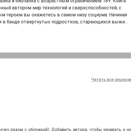
вика и биопанка с возрастным ограничением 18+. Книга
анный автором мир технологий и сверхспособностей, с
м героем вы окажетесь в самом низу социума. Начиная
я в банде отвергнутых подростков, старающихся выжи…
Читать все рецензи
очку рядом с обложкой). Добавить автора, чтобы узнавать о но