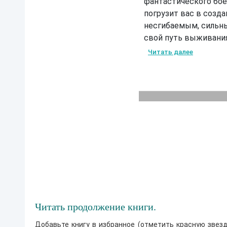
фантастического бое
е
е
погрузит вас в созд
несгибаемым, сильны
“
Б
свой путь выживани
у
д
Читать далее
у
щ
е
е
”
2
0
2
2
г
о
д
а
о
т
а
в
т
о
Читать продолжение книги.
р
а
Добавьте книгу в избранное (отметить красную звезд