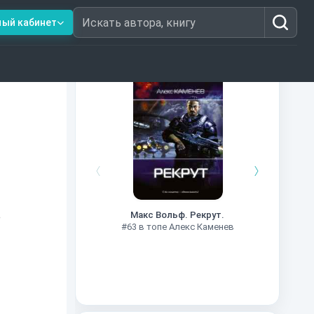
ный кабинет
Искать автора, книгу
Книги из топ-100
#7
Макс Вольф. Рекрут.
е
#63 в топе Алекс Каменев