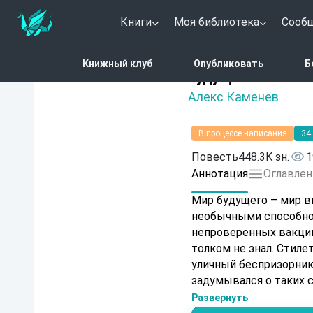
Книги
Моя библиотека
Сооб
Главная
Каталог
Анти
Книжный клуб
Опубликовать
Б
5 (2)
Будущее
Алекс Каменев
В процессе написания
34
Повесть
448.3K зн.
1
Аннотация
Оглавлен
Мир будущего – мир в
необычными способнос
непроверенных вакцин
толком не знал. Стилет
уличный беспризорник,
задумывался о таких с
существование. И делал 
Развернуть
становится игрушкой в