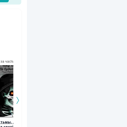
за часть
10
за часть
10
за часть
10
за часть
 тьмы, да
До революции
Дневник
Кошмары
т свет!
Дорианны Кей
Норфельда