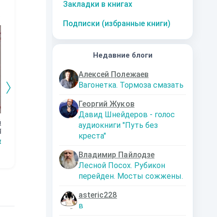
Закладки в книгах
10
за часть
10
за часть
10
за часть
1
Подписки (избранные книги)
Недавние блоги
Алексей Полежаев
Вагонетка. Тормоза смазать
Георгий Жуков
Давид Шнейдеров - голос
(пере
Девушка с
Мир тьмы, да
До революции
Дн
аудиокниги "Путь без
ёртов
изумрудными
будет свет!
До
Solovei
креста"
!
глазами
бяТам
Ярошенко Евгений
Рино Рэйнс Мичуро
Владимир Пайлодзе
Лесной Посох. Рубикон
перейден. Мосты сожжены.
asteric228
в