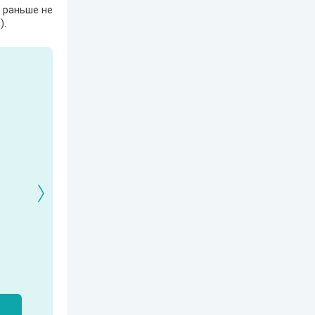
е раньше не
3
).
Кто я? Или как
1. Ксенолог с
2120: В гостях у
найти себя в
пересадочной
внуков
современном мире
станции
Александр Никатор
nastyaaaacha
Аксюта Янсен
м