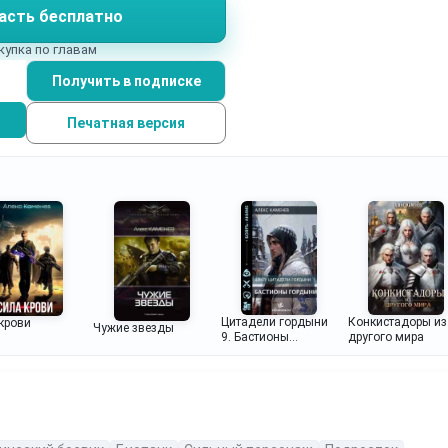
асть бесплатно
купка по главам
Получить в подписке
Печатная версия
Цитадели гордыни
Конкистадоры из
крови
Чужие звезды
9. Бастионы
другого мира
гордыни