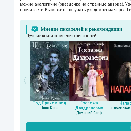
А
можно аналогично (звездочка на странице автора). У
л
прочитаете. Вы можете получать уведомления через Te
е
к
с
К
Мнение писателей и рекомендации
а
м
Лучшие книги по мнению писателей.
е
н
е
в
.
В
ж
а
н
р
е
а
н
т
Под Прахом вод
Госпожа
Напа
и
Даздраперма
Нина Кова
Владислав 
у
Деметрий Скиф
т
о
п
и