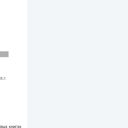
и >
вых книгах