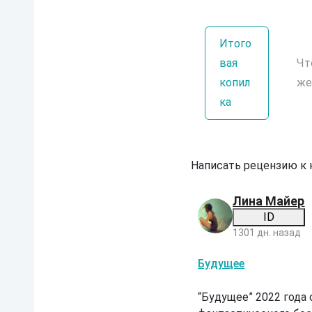
Итого
вая
Чт
копил
же
ка
Написать рецензию к
Лина Майер
ID
1301 дн. назад
Б
Будущее
у
д
у
“Будущее” 2022 года 
щ