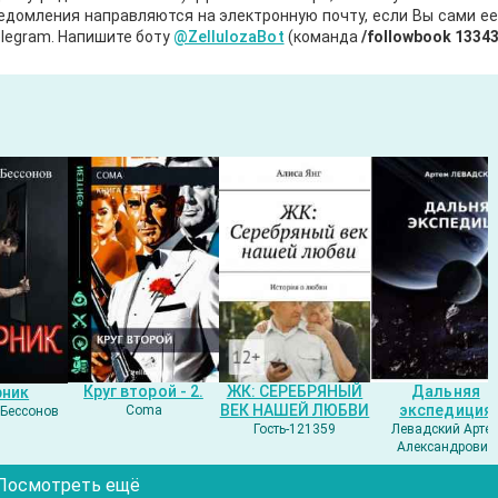
ведомления направляются на электронную почту, если Вы сами е
legram. Напишите боту
@ZellulozaBot
(команда
/followbook 1334
Круг второй - 2.
ЖК: СЕРЕБРЯНЫЙ
Дальняя
рник
ВЕК НАШЕЙ ЛЮБВИ
экспедиция
Coma
Бессонов
Гость-121359
Левадский Арте
Александрович
Посмотреть ещё