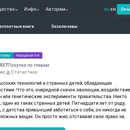
щество
Инфо
Авторам
Лич
RU
EN
/
утопия
Будущее
есплатные книги
Эксклюзивы
 главы
Народный топ
937
Покупка по главам
ие
Статистика
ысоких технологий и странных детей, обладающих
тями. Что это, очередной скачок эволюции, воздействи
 или генетические эксперименты правительства. Никто
, один из таких странных детей. Пятнадцати лет от роду,
 с детства привыкший заботиться о себе, он никогда не
ложных вещах. Он просто жил, отстаивая свое право на
это со всей своей решительностью и силой, не желая
 чужих руках.