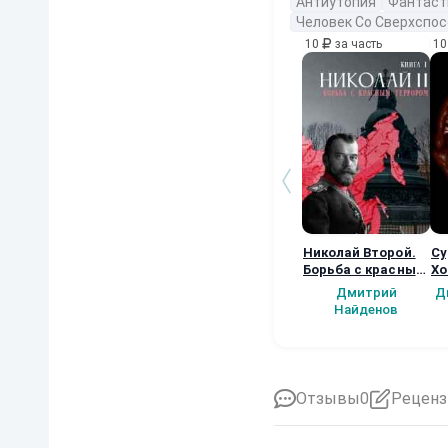
Антиутопия
Фантаст
Человек Со Сверхспо
10
за часть
1
Николай Второй.
Су
Борьба с красным
Хо
террором.
ма
Дмитрий
Д
кн
Найденов
Отзывы
0
Реценз