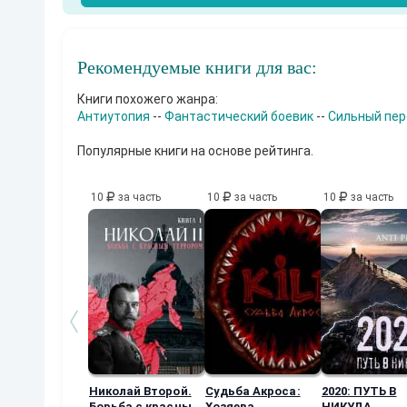
и
,
ф
а
н
Рекомендуемые книги для вас:
т
а
Книги похожего жанра:
с
Антиутопия
--
Фантастический боевик
--
Сильный пе
т
и
ч
Популярные книги на основе рейтинга.
е
с
к
10
за часть
10
за часть
10
за часть
о
г
о
б
о
е
в
и
к
а
и
б
и
Николай Второй.
Судьба Акроса:
2020: ПУТЬ В
о
Борьба с красным
Хозяева
НИКУДА