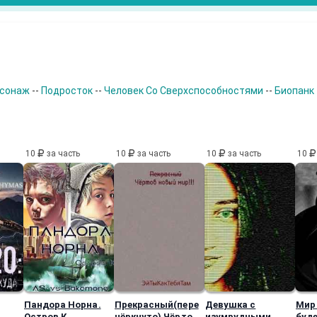
рсонаж
--
Подросток
--
Человек Со Сверхспособностями
--
Биопанк
10
за часть
10
за часть
10
за часть
10
Пандора Норна.
Прекрасный(пере
Девушка с
Мир
Остров К
чёркнуто) Чёртов
изумрудными
буде