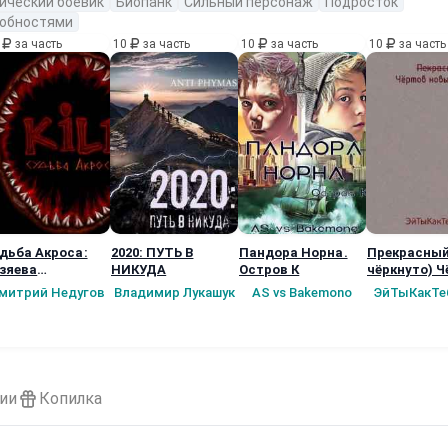
ический боевик
Биопанк
Сильный персонаж
Подросток
собностями
0
за часть
10
за часть
10
за часть
10
за часть
дьба Акроса:
2020: ПУТЬ В
Пандора Норна.
Прекрасный
зяева
НИКУДА
Остров К
чёркнуто) Ч
рионеток (2
новый мир!!
митрий Недугов
Владимир Лукашук
AS vs Bakemono
ЭйТыКакТе
ига)
ии
Копилка