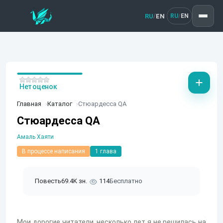
RU
EN
/
RU
EN
/
Нет оценок
Главная
Каталог
Стюардесса QA
Стюардесса QA
Амаль Хаяти
В процессе написания
1 глава
Повесть
69.4K зн.
114
Бесплатно
Мои дорогие читатели, несколько лет я не решилась на