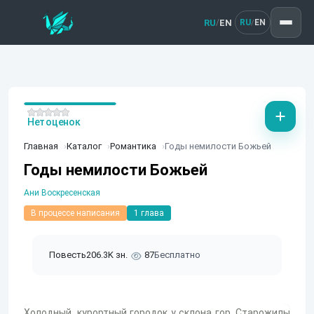
RU
EN
/
RU
EN
/
Нет оценок
Главная
Каталог
Романтика
Годы немилости Божьей
Годы немилости Божьей
Ани Воскресенская
В процессе написания
1 глава
Повесть
206.3K зн.
87
Бесплатно
Холодный, курортный городок у склона гор. Старожилы