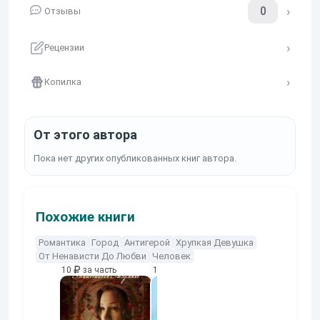
0
Отзывы
Рецензии
Копилка
От этого автора
Пока нет других опубликованных книг автора.
Похожие книги
Романтика
Город
Антигерой
Хрупкая Девушка
От Ненависти До Любви
Человек
10
за часть
10
за часть
10
за часть