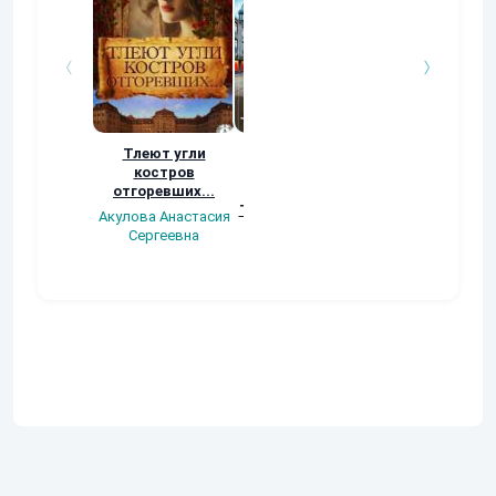
Тлеют угли
Пираты
Тайна испанск
костров
Драконьих гор.
манускрипта
отгоревших...
История пятая.
Нина Запольск
Три путешествия.
Акулова Анастасия
Сергеевна
Олег Ерёмин