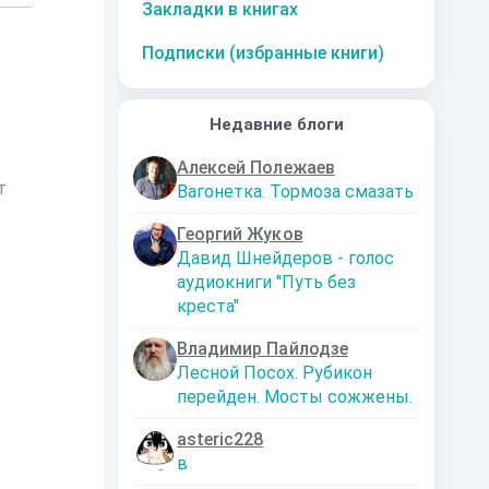
Закладки в книгах
Подписки (избранные книги)
Недавние блоги
Алексей Полежаев
т
Вагонетка. Тормоза смазать
Георгий Жуков
Давид Шнейдеров - голос
аудиокниги "Путь без
креста"
Владимир Пайлодзе
Лесной Посох. Рубикон
перейден. Мосты сожжены.
asteric228
в