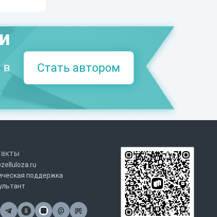
ми
 в
Стать автором
такты
zelluloza.ru
ическая поддержка
ультант
@
Почта