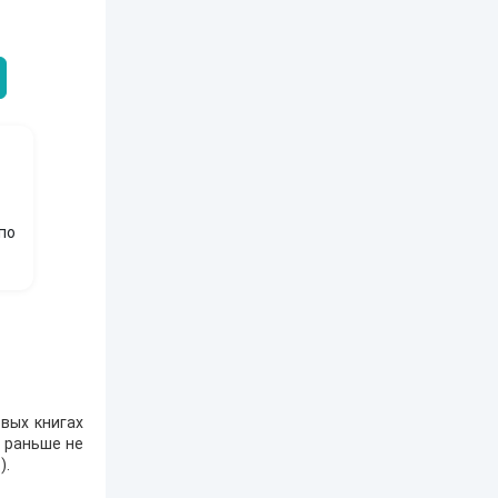
ЕЙ ЛЮБВИ
экспедиция
найти себя в
пересадочн
современном мире
станции
-121359
Левадский Артем
Александрович
nastyaaaacha
Аксюта Янсе
по
вых книгах
е раньше не
1
).