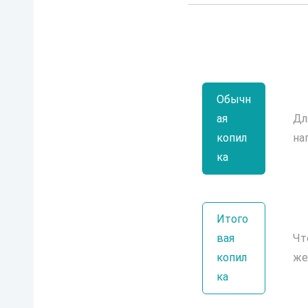
Обычн
ая
Дл
копил
на
ка
Итого
вая
Чт
копил
же
ка