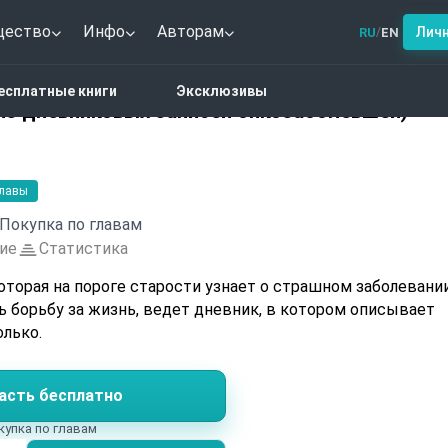
щество
Инфо
Авторам
Лич
RU
EN
/
зя грустить (из дневниковых записей онкозаболевшей)
есплатные книги
Эксклюзивы
(из дневниковых записей онкозаболевшей)
главы
Покупка по главам
ие
Статистика
торая на пороге старости узнает о страшном заболевании
ь борьбу за жизнь, ведет дневник, в котором описывает
олько.
асть бесплатно
купка по главам