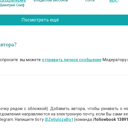
Даздраперма
ВЕК НАШ
Владислав Бессонов
Coma
Деметрий Скиф
Гость
Посмотреть ещё
автора?
 спросите: вы можете
отправить личное сообщение
Модератору 
очку рядом с обложкой). Добавить автора, чтобы узнавать о но
ведомления направляются на электронную почту, если Вы сами е
legram. Напишите боту
@ZellulozaBot
(команда
/followbook 1389