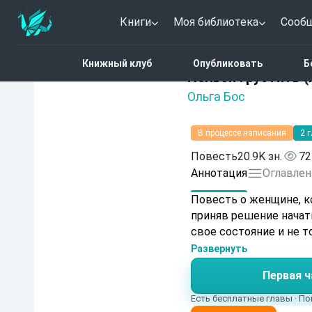
Книги
Моя библиотека
Сооб
Главная
Каталог
Нель
Книжный клуб
Опубликовать
Б
Нет оценок
Нельзя грустить 
Ольга Бос
В процессе написания
2 
Повесть
20.9K зн.
72
Аннотация
Оглавлен
Повесть о женщине, ко
приняв решение начат
свое состояние и не т
Развернуть
Первая ч
Есть бесплатные главы · По