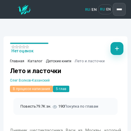
RU
EN
/
RU
EN
/
Нет оценок
Главная
Каталог
Детские книги
Лето и ласточки
Лето и ласточки
Олег Волков-Казанский
В процессе написания
5 глав
Повесть
79.7K зн.
190
Покупка по главам
Дневник шестиклассника Васи из Москвы, который