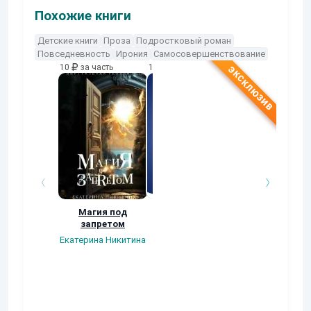
Похожие книги
Детские книги
Проза
Подростковый роман
Повседневность
Ирония
Самосовершенствование
10
за часть
10
за часть
10
за часть
Магия под
Шли по улице
Сквозь
запретом
девчонки
Ямаева Виолет
Екатерина Никитина
Николай Хрипков