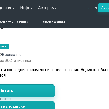
щество
Инфо
Авторам
Лич
RU
EN
/
дское фэнтези
Последний экзамен
есплатные книги
Эксклюзивы
ен
глава
9
Бесплатно
ие
Статистика
следние экзамены и провалы на них. Но, может быть,
тся.
Читать
есплатно
ть в подписке