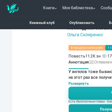
Книги
Моя библиотека
Сооб
Главная
Каталог
Горо
Книжный клуб
Опубликовать
Б
Нет оценок
Последний экзам
Ольга Скляренко
В процессе написания
1 
Повесть
11.2K зн.
17
Аннотация
Оглавлен
У ангелов тоже бывают и по
на этот раз все получи
Развернуть
Есть бесплатные главы · Б
Получи