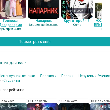
Госпожа
Напарник
Круг второй - 2.
ЖК: СЕ
Даздраперма
ВЕК НАШ
Владислав Бессонов
Coma
Деметрий Скиф
Гость
Посмотреть ещё
иги для вас:
Нецензурная лексика
--
Рассказы
--
Россия
--
Непутевый Ученик
--
Студенты
снове рейтинга.
0
за часть
10
за часть
10
за часть
10
за часть