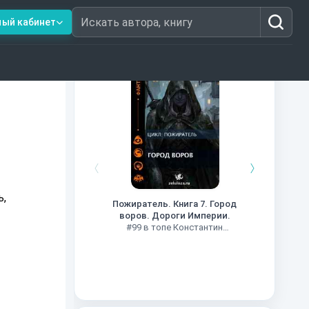
ный кабинет
Искать автора, книгу
Книги из топ-100
Кни
#34 в 
Пожиратель. Книга 7. Город
воров. Дороги Империи.
#99 в топе Константин
Муравьев