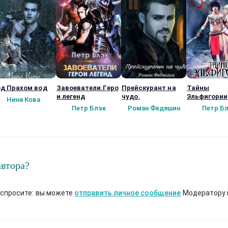
д Прахом вод
Завоеватели.Геро
Прейскурант на
Тайны
и легенд
чудо.
Эльфигории
Нина Кова
Петр Блэк
Роман Федяшин
Петр Б
автора?
 спросите: вы можете
отправить личное сообщение
Модератору 