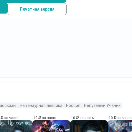
Печатная версия
ассказы
Нецензурная лексика
Россия
Непутевый Ученик
0
за часть
10
за часть
10
за часть
10
за часть