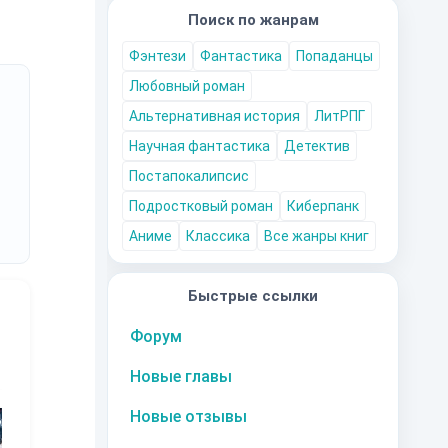
Поиск по жанрам
Фэнтези
Фантастика
Попаданцы
Любовный роман
Альтернативная история
ЛитРПГ
Научная фантастика
Детектив
Постапокалипсис
Подростковый роман
Киберпанк
Аниме
Классика
Все жанры книг
Быстрые ссылки
Форум
Новые главы
10
за часть
10
за часть
10
за часть
1
Новые отзывы