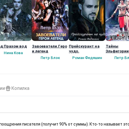
д Прахом вод
Завоеватели.Геро
Прейскурант на
Тайны
и легенд
чудо.
Эльфигории
Нина Кова
Петр Блэк
Роман Федяшин
Петр Б
ии
Копилка
 поощрения писателя (получит 90% от суммы). Кто-то называет эт