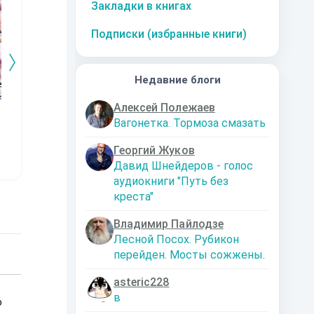
Закладки в книгах
Подписки (избранные книги)
Недавние блоги
Алексей Полежаев
Осколки чего-то
Реннет Лассель
Его голубые глаза.
Вагонетка. Тормоза смазать
красивого
Серебряная пуля
Упоров Владимир
лэк
Макарова Ольга
Николаевич
Тина Коскина
Георгий Жуков
(Мильдегард)
Давид Шнейдеров - голос
аудиокниги "Путь без
креста"
Владимир Пайлодзе
Лесной Посох. Рубикон
перейден. Мосты сожжены.
asteric228
в
о