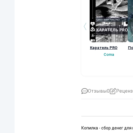
Каратель PRO
По
Coma
Отзывы
0
Реценз
Копилка - сбор денег для