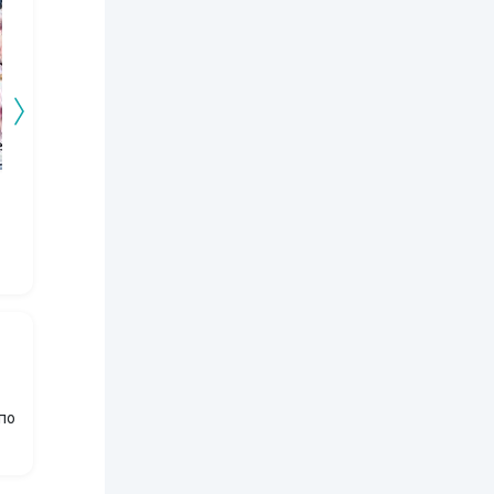
Осколки чего-то
Реннет Лассель
Его голубые глаза.
красивого
Серебряная пуля
Упоров Владимир
лэк
Макарова Ольга
Николаевич
Тина Коскина
(Мильдегард)
по