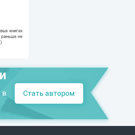
вых книгах
е раньше не
5
).
ми
 в
Стать автором