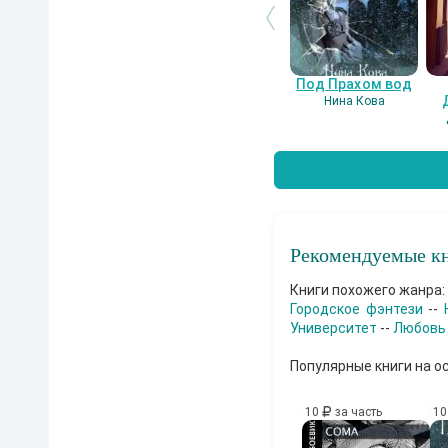
Под Прахом вод
Нина Кова
Рекомендуемые кн
Книги похожего жанра:
Городское фэнтези
--
Университет
--
Любовь
Популярные книги на о
10
за часть
1