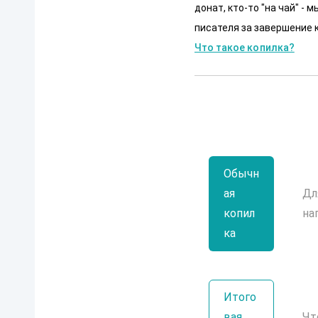
донат, кто-то "на чай" -
писателя за завершение к
Что такое копилка?
Обычн
ая
Дл
копил
на
ка
Итого
вая
Чт