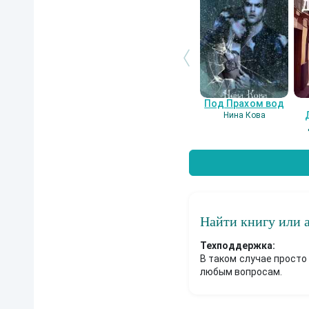
л
а
б
е
с
с
о
н
н
Под Прахом вод
у
Нина Кова
ю
н
о
ч
ь
.
С
е
р
и
Найти книгу или 
я
о
Техподдержка:
т
В таком случае просто
л
любым вопросам.
и
ч
а
е