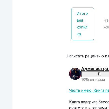
Итого
вая
Чт
копил
же
ка
Написать рецензию к
Администра
ID
1095 дн. назад
Ч
Честь имею. Книга п
е
с
т
Книга подарила бесс
ь
сюжетом и героями. 
и