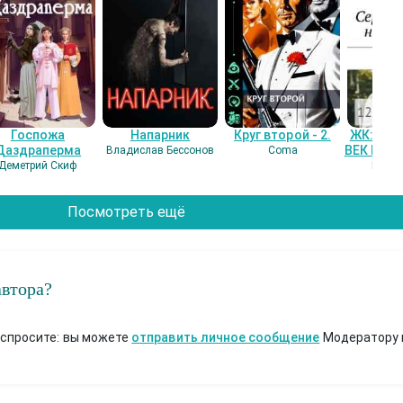
Госпожа
Напарник
Круг второй - 2.
ЖК: СЕ
Даздраперма
ВЕК НАШ
Владислав Бессонов
Coma
Деметрий Скиф
Гость
Посмотреть ещё
автора?
 спросите: вы можете
отправить личное сообщение
Модератору 