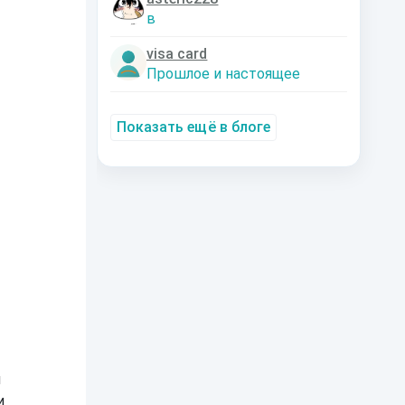
в
visa card
Прошлое и настоящее
Показать ещё в блоге
м
и