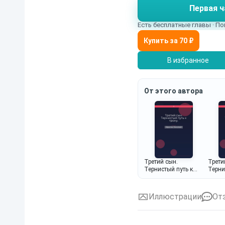
Первая ч
аристократов этого ми
мужчина или ребенок.
Есть бесплатные главы · По
В избранное
От этого автора
Третий сын.
Трети
Тернистый путь к
Терни
трону.
трону.
Иллюстрации
От