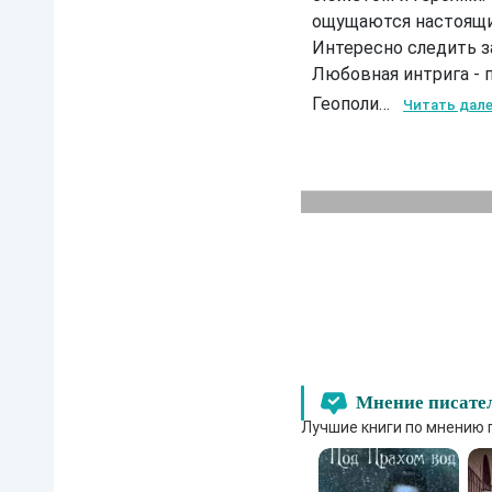
м
ощущаются настоящ
е
Интересно следить з
ю
.
Любовная интрига - п
К
н
Геополи…
Читать дал
и
г
а
п
е
р
в
а
я
.
К
н
и
г
а
п
Мнение писате
о
Лучшие книги по мнению 
д
а
р
и