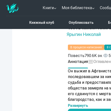
Книги
Моя библиотека
Сооб
Главная
Каталог
Чест
Книжный клуб
Опубликовать
Б
Нет оценок
Честь имею. Книга
Ярыгин Николай
В процессе написания
8 
Повесть
790.6K зн.
5
Аннотация
Оглавлен
Он выжил в Афганиста
последовавшем за ним
судьба и предоставила
общества замерла на м
его сдвинутся с мертв
благородство, как и з
где он родился. А Чес
Развернуть
которым даже жизнь о