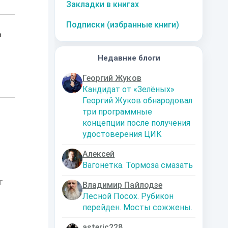
Закладки в книгах
Подписки (избранные книги)
о
Недавние блоги
Георгий Жуков
Кандидат от «Зелёных»
Георгий Жуков обнародовал
три программные
концепции после получения
удостоверения ЦИК
Алексей
Вагонетка. Тормоза смазать
т
Владимир Пайлодзе
Лесной Посох. Рубикон
перейден. Мосты сожжены.
asteric228