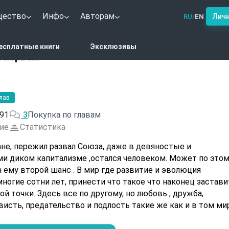
щество
Инфо
Авторам
Лич
RU
EN
/
ь имею. Книга первая.
есплатные книги
Эксклюзивы
 первая.
глав
91
3
Покупка по главам
ие
Статистика
не, пережил развал Союза, даже в девяностые и
и диком капитализме ,остался человеком. Может по это
 ему второй шанс . В мир где развитие и эволюция
ногие сотни лет, принести что такое что наконец застави
ой точки. Здесь все по другому, но любовь , дружба,
ависть, предательство и подлость такие же как и в том ми
ть всегда при нем, Алексом тан эль Зорго…..критерий рядом
тступает на второй план. И пусть он входит в высший кр