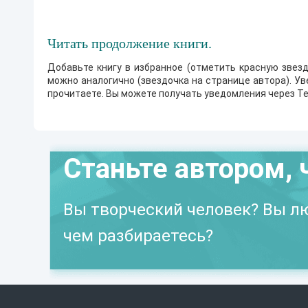
т
с
я
Читать продолжение книги.
к
а
ч
Добавьте книгу в избранное (отметить красную звезд
е
можно аналогично (звездочка на странице автора). У
с
прочитаете. Вы можете получать уведомления через Te
т
в
е
н
н
о
Станьте автором, 
п
р
о
р
Вы творческий человек? Вы лю
а
б
о
чем разбираетесь?
т
а
н
н
ы
м
с