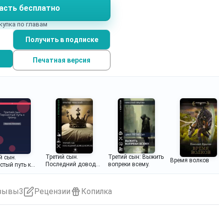
асть бесплатно
ра, ему без разницы король ты или простой серв, женщин
купка по главам
Получить в подписке
Печатная версия
Третий сын.
Третий сын: Выжить
й сын.
Время волков
Последний довод
вопреки всему.
стый путь к
королей.
зывы
3
Рецензии
Копилка