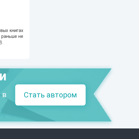
вых книгах
е раньше не
0
).
ми
 в
Стать автором