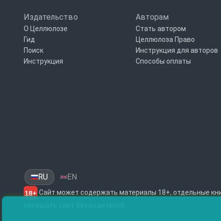
ю
ж
Издательство
Авторам
е
О Целлюлозе
Стать автором
т
о
Гид
Целлюлоза Право
м
Поиск
Инструкция для авторов
и
Инструкция
Способы оплаты
г
е
р
о
я
м
и
.
О
с
о
б
е
н
н
RU
EN
о
р
Сайт может содержать материалы 18+, отдельные кни
18+
а
д
посещать сайт без родителей.
у
е