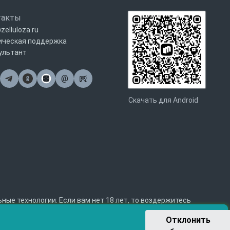
такты
zelluloza.ru
ическая поддержка
ультант
@
Почта
Скачать для Android
е технологии. Если вам нет 18 лет, то воздержитесь
Отклонить 