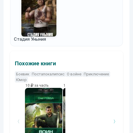
Стадия Уныния
Похожие книги
Боевик
Постапокалипсис
О войне
Приключение
Юмор
10
за часть
10
за часть
10
за часть