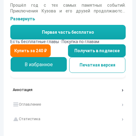
Прошёл год с тех самых памятных событий.
Приключения Кузова и его друзей продолжаются.
Выжить то выжили, но враг ещё не побеждён. Осталось
Развернуть
всего ничего, взять и сделать, вот только мы не ищем
лёгких путей…
Первая часть бесплатно
Есть бесплатные главы · Покупка по главам
Получить в подписке
В избранное
Печатная версия
Аннотация
Оглавление
Статистика