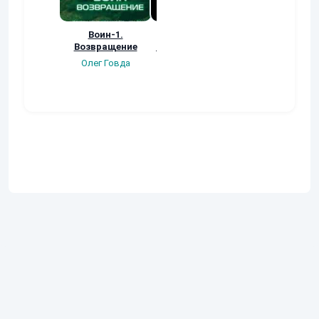
Воин-1.
Старатели с
Космические
Возвращение
Большой дороги.
странники Книг
Потерянные м
Олег Говда
Stormbringer
Erixxx