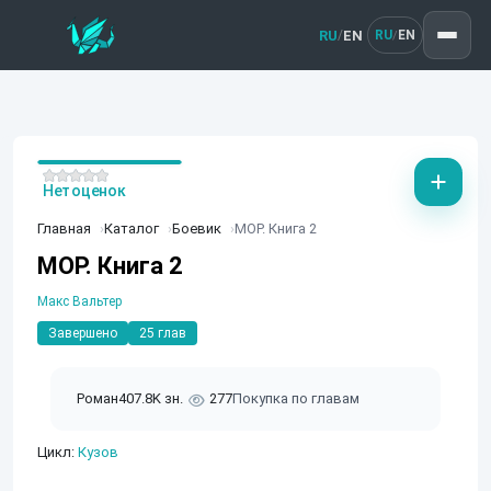
RU
EN
/
RU
EN
/
Нет оценок
Главная
Каталог
Боевик
МОР. Книга 2
МОР. Книга 2
Макс Вальтер
Завершено
25 глав
Роман
407.8K зн.
277
Покупка по главам
Цикл:
Кузов