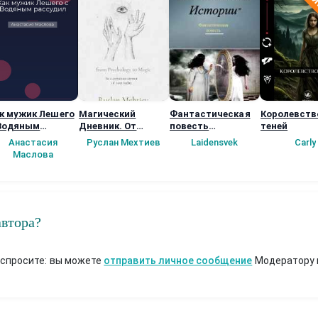
к мужик Лешего
Магический
Фантастическая
Королевств
Водяным
Дневник. От
повесть
теней
ссудил
психологии к
"МИСТИЧЕСКИЕ
Анастасия
Руслан Мехтиев
Laidensvek
Carly
магии.
ИСТОРИИ"
Маслова
автора?
 спросите: вы можете
отправить личное сообщение
Модератору 