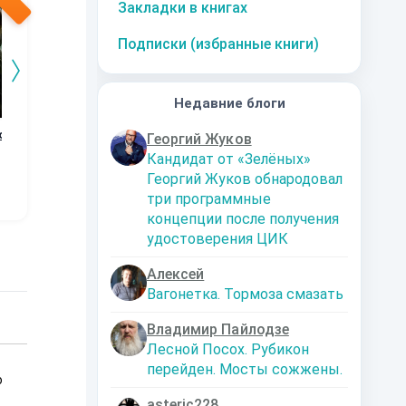
Закладки в книгах
Подписки (избранные книги)
Недавние блоги
о
Рождения
Не глядись долго
Дневничок Ивон
В
Георгий Жуков
шамана.
в зеркало
Миллер
Кандидат от «Зелёных»
Отражения Духа.
Рождения шамана
p_i_r_a_n_y_a
Zeka
Георгий Жуков обнародовал
три программные
концепции после получения
удостоверения ЦИК
Алексей
Вагонетка. Тормоза смазать
Владимир Пайлодзе
Лесной Посох. Рубикон
перейден. Мосты сожжены.
о
asteric228