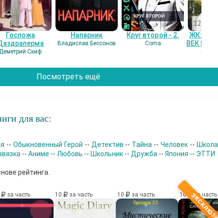
Госпожа
Напарник
Круг второй - 2.
ЖК: СЕ
Даздраперма
ВЕК НАШ
Владислав Бессонов
Coma
Деметрий Скиф
Гость
Посмотреть ещё
иги для вас:
ия
--
Обыкновенный Герой
--
Детектив
--
Тайна
--
Человек
--
Школ
звязка
--
Аниме
--
Любовь
--
Школьник
--
Дружба
--
Япония
--
ЭТТИ
снове рейтинга.
0
за часть
10
за часть
10
за часть
10
за часть