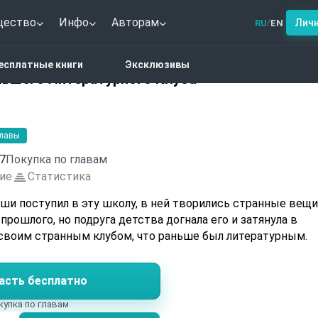
щество
Инфо
Авторам
Лич
RU
EN
/
ерика
Странные дела бывшего Литературного Клуба
есплатные книги
Эксклюзивы
вшего Литературного Клуба
главы
7
Покупка по главам
ие
Статистика
ши поступил в эту школу, в ней творились странные вещи
прошлого, но подруга детства догнала его и затянула в
своим странным клубом, что раньше был литературным.
асть бесплатно
купка по главам