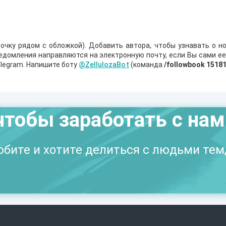
очку рядом с обложкой). Добавить автора, чтобы узнавать о но
ведомления направляются на электронную почту, если Вы сами е
legram. Напишите боту
@ZellulozaBot
(команда
/followbook 1518
чтобы заработать с на
бите и хотите делиться с людьми тем,