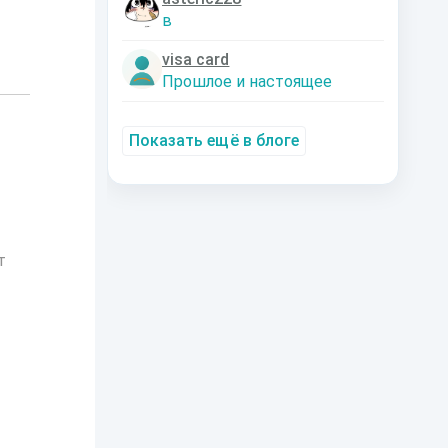
в
visa card
Прошлое и настоящее
Показать ещё в блоге
т