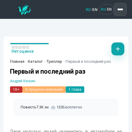
RU
EN
/
RU
EN
/
Нет оценок
Главная
Каталог
Триллер
Первый и последний раз
Первый и последний раз
Андрей Кисьян
18+
В процессе написания
1 глава
Повесть
7.3K зн.
123
Бесплатно
Двое молодых людей уединились в автомобиле на