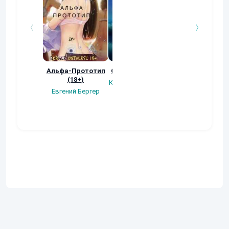
Альфа-Прототип
Обратный отсчёт
Как легко все
(18+)
изменить
Константин Бояндин
Евгений Бергер
Strange_story