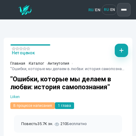
RU
EN
/
RU
EN
/
Нет оценок
Главная
Каталог
Антиутопия
"Ошибки, которые мы делаем в любви: история самопознания"
"Ошибки, которые мы делаем в
любви: история самопознания"
Liiken
В процессе написания
1 глава
Повесть
35.7K зн.
210
Бесплатно