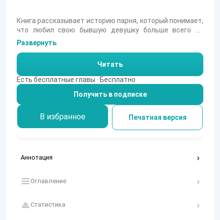
Книга рассказывает историю парня, который понимает,
что любил свою бывшую девушку больше всего на
свете, но не ценил ее и потерял. Он описывает свои
Развернуть
чувства и эмоции, которые он испытывает, скучая по
ней и желая вернуть ее обратно. Автор передает
Читать
читателю глубокие переживания главного героя,
который осознает свои ошибки и готов сделать все,
Есть бесплатные главы · Бесплатно
чтобы вернуть свою любовь. Книга наполнена
Получить в подписке
эмоциональными моментами и заставляет задуматься
о том, как важно ценить тех, кто нас окружает.
В избранное
Печатная версия
Аннотация
Оглавление
Статистика