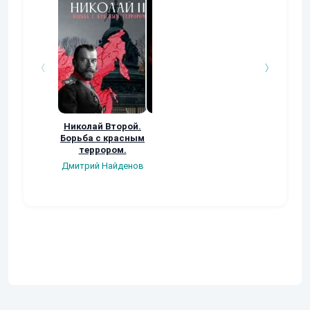
Николай Второй.
Судьба Акроса:
2020: ПУТЬ В
Борьба с красным
Хозяева
НИКУДА
террором.
марионеток (2
Владимир Лука
книга)
Дмитрий Найденов
Дмитрий Недугов