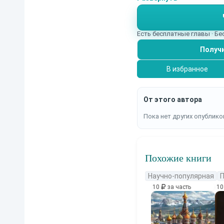
книге от специалиста
Есть бесплатные главы · Б
Получи
В избранное
От этого автора
Пока нет других опублико
Похожие книги
Научно-популярная
П
10
за часть
1