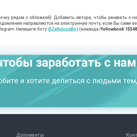
очку рядом с обложкой). Добавить автора, чтобы узнавать о но
ведомления направляются на электронную почту, если Вы сами е
legram. Напишите боту
@ZellulozaBot
(команда
/followbook 1554
чтобы заработать с на
бите и хотите делиться с людьми тем,
Документы
Кон