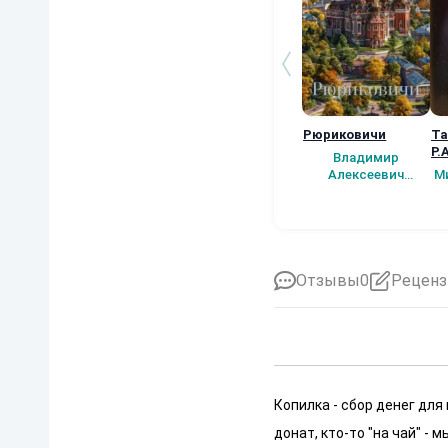
Рюриковичи
Та
Р.
Владимир
Алексеевич
М
Афутин
Отзывы
0
Реценз
Копилка - сбор денег для
донат, кто-то "на чай" -