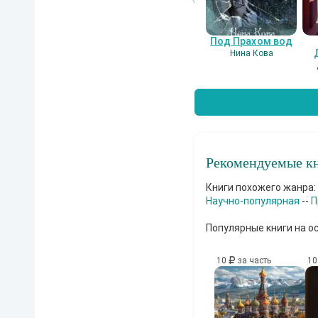
Под Прахом вод
Нина Кова
Рекомендуемые кн
Книги похожего жанра:
Научно-популярная
--
П
Популярные книги на о
10
за часть
1