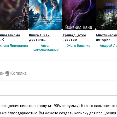
йны генома
Книга 1. Как
Тринадцатое
Мистическ
А.К
достичь
чувство
истории
бессмертия?
илена Ливенцова
Ангел
Женя Виненко
Андрей Л
откорректированн
Богопосланник
ая, с научными
доказательствам
и пути бессмертия
ии
Копилка
 поощрения писателя (получит 90% от суммы). Кто-то называет эт
 мы же благодарностью. Вы можете создать копилку для поощрения