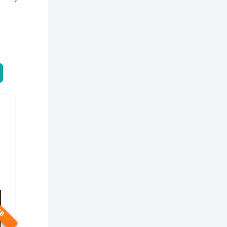
РЕБРЯНЫЙ
Дальняя
Кто я? Или как
1. Ксенолог
ЕЙ ЛЮБВИ
экспедиция
найти себя в
пересадочн
современном мире
станции
-121359
Левадский Артем
Александрович
nastyaaaacha
Аксюта Янсе
10
за часть
10
за часть
10
за часть
1