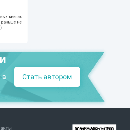
вых книгах
е раньше не
8
).
ми
 в
Стать автором
такты