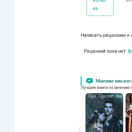
копил
же
ка
Написать рецензию к
Рецензий пока нет.
В
Мнение писате
Лучшие книги по мнению 