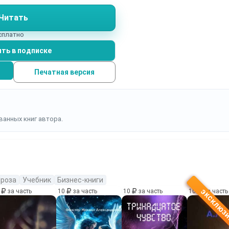
 обсудившего с заказчиками свыше 700 мероприятий.
Читать
есплатно
ть в подписке
Печатная версия
ванных книг автора.
роза
Учебник
Бизнес-книги
0
за часть
10
за часть
10
за часть
10
за часть