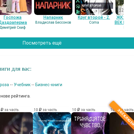
Госпожа
Напарник
Круг второй - 2.
ЖК: СЕ
Даздраперма
ВЕК НАШ
Владислав Бессонов
Coma
Деметрий Скиф
Гость
Посмотреть ещё
иги для вас:
роза
--
Учебник
--
Бизнес-книги
снове рейтинга.
0
за часть
10
за часть
10
за часть
10
за часть