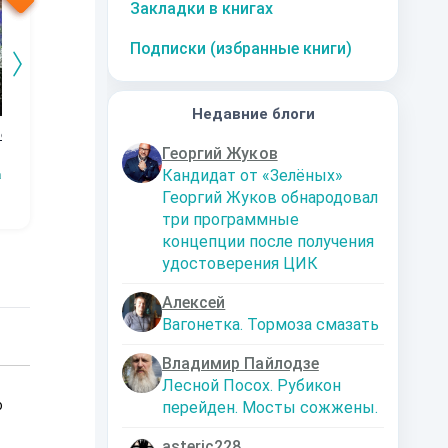
Закладки в книгах
Подписки (избранные книги)
Недавние блоги
ие
Звездочеты
Охотник. Игра
ИЗИ
Де
Георгий Жуков
величия с
на
Андрей Ланиус
Николай Марчук
нравственностью
ми
Кандидат от «Зелёных»
аниус
Степан Данилов
ре
Георгий Жуков обнародовал
ки
три программные
ве
концепции после получения
удостоверения ЦИК
Алексей
Вагонетка. Тормоза смазать
Владимир Пайлодзе
Лесной Посох. Рубикон
о
перейден. Мосты сожжены.
asteric228