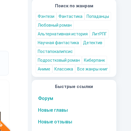
Поиск по жанрам
Фэнтези
Фантастика
Попаданцы
Любовный роман
Альтернативная история
ЛитРПГ
Научная фантастика
Детектив
Постапокалипсис
Подростковый роман
Киберпанк
Аниме
Классика
Все жанры книг
Быстрые ссылки
Форум
10
за часть
Новые главы
10
за часть
10
за часть
1
Новые отзывы