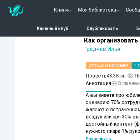
Книги
Моя библиотека
Сооб
Главная
Каталог
Науч
Книжный клуб
Опубликовать
Б
Нет оценок
Как организовать гра
Как организовать
Греднев Илья
В процессе написания
1 
Повесть
43.3K зн.
16
Аннотация
Оглавлен
А вы знаете про юбилеи? 90% отмечаются без цели и плана 80% прохо
сценарию 70% сотрудн
жалеют о потраченно
воздух или зря 30% в
достойный контент (ф
нужного пиара 1% руковод
перечисленным и мног
Развернуть