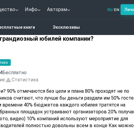
щество
Инфо
Авторам
Лич
RU
EN
/
но-популярная
есплатные книги
Эксклюзивы
ндиозный юбилей компании?
 грандиозный юбилей компании?
глава
4
Бесплатно
ие
Статистика
дят не по
иков считают, что лучше бы деньги раздали им 50% госте
м времени 40% бюджетов каждого юбилея тратятся на
ыбранных площадок устраивают организаторов 20% получ
ото, видео) 10% компаний используют мероприятие для
ителей полностью довольны всем в конце Как можно по
им другим показателям получить свыше 90%? Ответы в