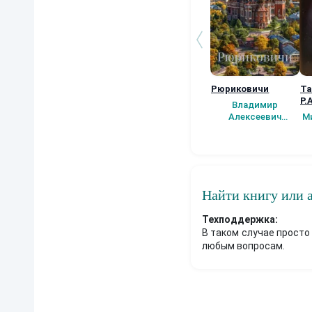
Рюриковичи
Та
Р.
Владимир
Алексеевич
М
Афутин
Найти книгу или 
Техподдержка:
В таком случае просто
любым вопросам.