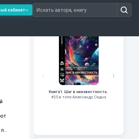
ный кабинет
Искать автора, книгу
Книги из топ-100
Далёкие
Импе
Книга1. Шаг в неизвестность.
#27 в 
#25 в топе Александр Седых
й
ают