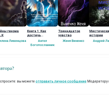
йны генома
Книга 1. Как
Тринадцатое
Мистическ
А.К
достичь
чувство
истории
бессмертия?
илена Ливенцова
Ангел
Женя Виненко
Андрей Л
откорректированн
Богопосланник
ая, с научными
доказательствам
и пути бессмертия
автора?
 спросите: вы можете
отправить личное сообщение
Модератору 