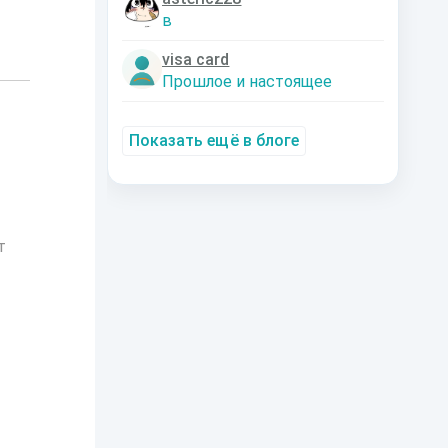
в
visa card
Прошлое и настоящее
Показать ещё в блоге
т