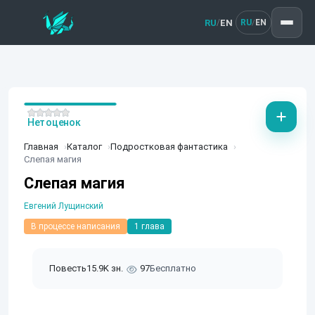
RU
EN
/
RU
EN
/
Нет оценок
Главная
Каталог
Подростковая фантастика
Слепая магия
Слепая магия
Евгений Лущинский
В процессе написания
1 глава
Повесть
15.9K зн.
97
Бесплатно