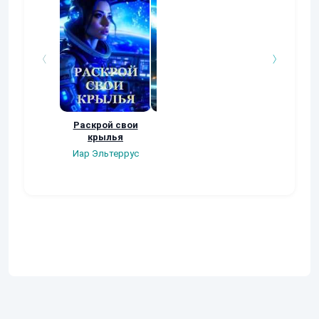
Раскрой свои
Потерянный
Наследник
крылья
легион. Империя
Иар Эльтерру
Иар Эльтеррус
Иар Эльтеррус