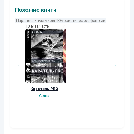
Похожие книги
Параллельные миры
Юмористическое фэнтези
10
за часть
10
за часть
10
за часть
Каратель PRO
"Я завоюю этот
Странствия 
мир"
системой.
Coma
Система Варка
Тери Сан
3.
Гость-74590