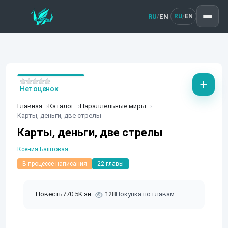
RU
EN
/
RU
EN
/
Нет оценок
Главная
Каталог
Параллельные миры
Карты, деньги, две стрелы
Карты, деньги, две стрелы
Ксения Баштовая
В процессе написания
22 главы
Повесть
770.5K зн.
128
Покупка по главам