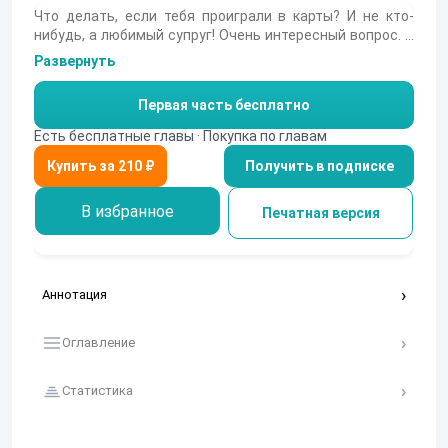
Что делать, если тебя проиграли в карты? И не кто-
нибудь, а любимый супруг! Очень интересный вопрос. А
вот другой: что делать, если вас обвиняют во всех
Развернуть
смертных грехах? Причем, совсем не в тех, в которых вы
действительно виноваты. Тоже очень интересно?
Первая часть бесплатно
Тогда поставим третий: а что будет, если две эти беды
встретятся?
Есть бесплатные главы · Покупка по главам
Получить в подписке
В избранное
Печатная версия
Аннотация
Оглавление
Статистика