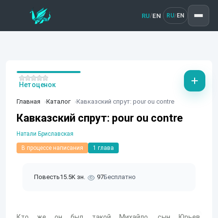
RU
EN
/
RU
EN
/
Нет оценок
Главная
Каталог
Кавказский спрут: pour ou contre
Кавказский спрут: pour ou contre
Натали Бриславская
В процессе написания
1 глава
Повесть
15.5K зн.
97
Бесплатно
Кто же он был такой Михайло, сын Юрьев,