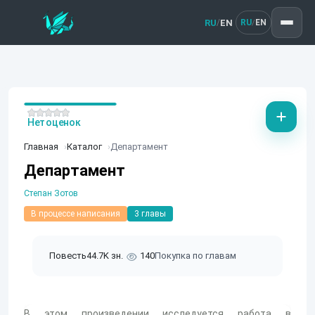
RU
EN
/
RU
EN
/
Нет оценок
Главная
Каталог
Департамент
Департамент
Степан Зотов
В процессе написания
3 главы
Повесть
44.7K зн.
140
Покупка по главам
В этом произведении исследуется работа в