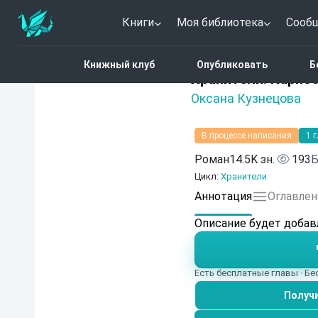
Книги
Моя библиотека
Сооб
Главная
Каталог
Хран
Книжный клуб
Опубликовать
Б
Нет оценок
Хранители. Кариб
Оксана Кузнецова
В процессе написания
1 
Роман
14.5K зн.
193
Б
Цикл:
Хранители
Аннотация
Оглавлен
Описание будет добав
Есть бесплатные главы · Бе
Получи