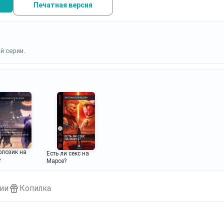
Печатная версия
ой серии.
лозик на
Есть ли секс на
е
Марсе?
ии
Копилка