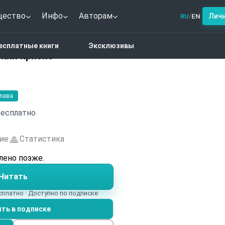
щество
Инфо
Авторам
Лич
RU
EN
/
ители. Карибский кризис
есплатные книги
Эксклюзивы
ский кризис
глава
есплатно
ие
Статистика
лено позже.
Читать
сплатно · Доступно по подписке
ть в подписке