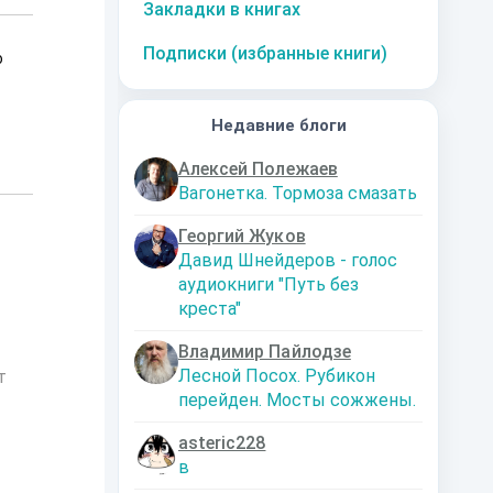
Закладки в книгах
Подписки (избранные книги)
о
Недавние блоги
Алексей Полежаев
Вагонетка. Тормоза смазать
Георгий Жуков
Давид Шнейдеров - голос
аудиокниги "Путь без
креста"
Владимир Пайлодзе
Лесной Посох. Рубикон
т
перейден. Мосты сожжены.
asteric228
в