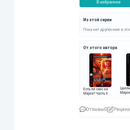
В избранное
Из этой серии
Пока нет других книг в эт
От этого автора
Целлю
Есть ли секс на
Марс
Марсе? Часть II
Отзывы
0
Реценз