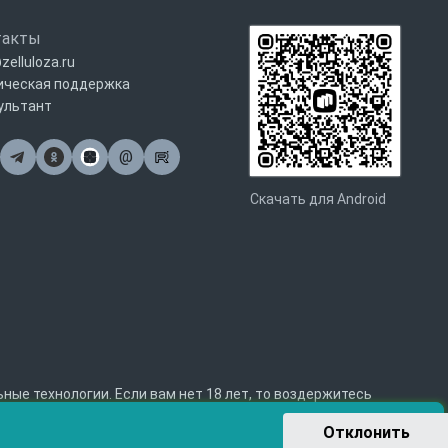
такты
zelluloza.ru
ическая поддержка
ультант
@
Почта
Скачать для Android
е технологии. Если вам нет 18 лет, то воздержитесь
Отклонить 