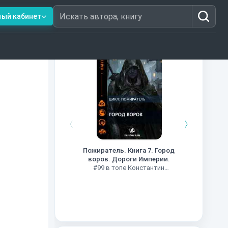
ный кабинет
Искать автора, книгу
Книги из топ-100
Кни
#34 в 
Пожиратель. Книга 7. Город
воров. Дороги Империи.
#99 в топе Константин
Муравьев