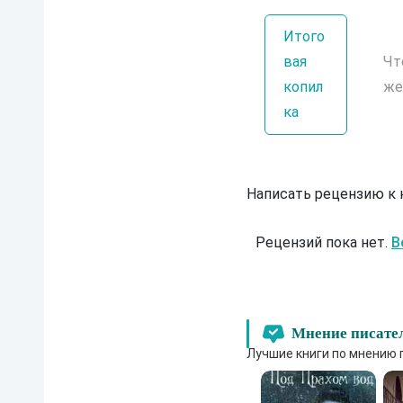
Итого
вая
Чт
копил
же
ка
Написать рецензию к
Рецензий пока нет.
В
Мнение писате
Лучшие книги по мнению 