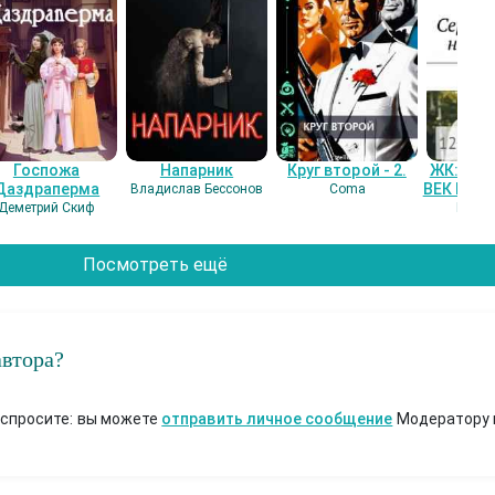
Госпожа
Напарник
Круг второй - 2.
ЖК: СЕ
Даздраперма
ВЕК НАШ
Владислав Бессонов
Coma
Деметрий Скиф
Гость
Посмотреть ещё
автора?
 спросите: вы можете
отправить личное сообщение
Модератору 