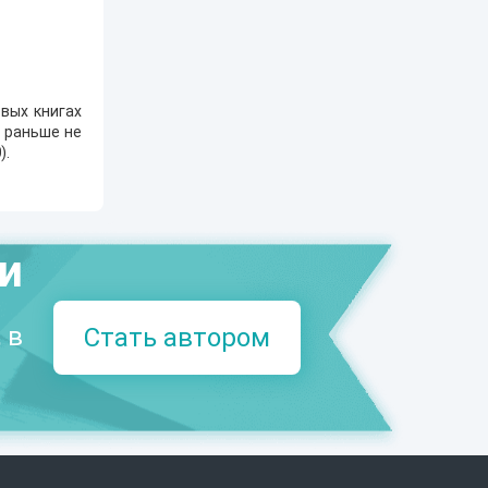
вых книгах
е раньше не
0
).
ми
 в
Стать автором